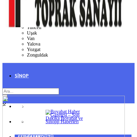
Şırnak
Tekirdağ
Tokat
Trabzon
Tunceli
Uşak
Van
Yalova
Yozgat
Zonguldak
SINOP
SIYASET
BOYABAT
GENEL
DURAĞAN
SPOR
AYANCIK
SERVISLER
SARAYDÜZÜ