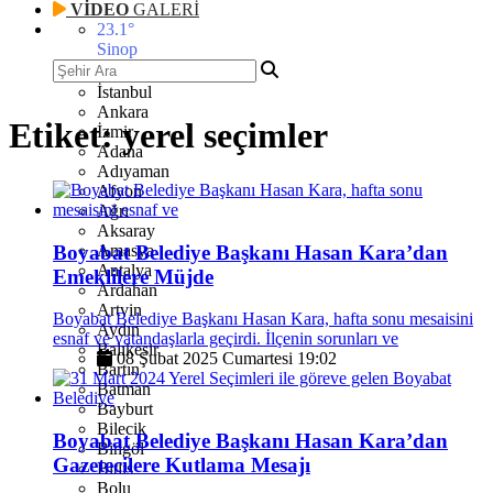
VİDEO
GALERİ
23.1
°
Sinop
İstanbul
Ankara
Etiket:
yerel seçimler
İzmir
Adana
Adıyaman
Afyon
Ağrı
Aksaray
Boyabat Belediye Başkanı Hasan Kara’dan
Amasya
Antalya
Emeklilere Müjde
Ardahan
Artvin
Boyabat Belediye Başkanı Hasan Kara, hafta sonu mesaisini
Aydın
esnaf ve vatandaşlarla geçirdi. İlçenin sorunları ve
Balıkesir
08 Şubat 2025 Cumartesi 19:02
Bartın
Batman
Bayburt
Bilecik
Boyabat Belediye Başkanı Hasan Kara’dan
Bingöl
Gazetecilere Kutlama Mesajı
Bitlis
Bolu