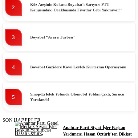
Köz Ateşinin Kokusu Boyabat’ı Sarıyor: PTT
2
Karşısındaki Ocakbaşında Fiyatlar Cebi Yakmıyor!”
3
Boyabat “Avara Türbesi”
4
Boyabat Gazidere Köyü Leylek Kurtarma Operasyonu
Sinop-Erfelek Yolunda Otomobil Yoldan Çıktı, Sürücü
5
Yaralandı!
SON HABERLER
Anahtar Parti Siyasi İşler Başkan
Yardımcısı Hasan Öztürk’ten Dikkat