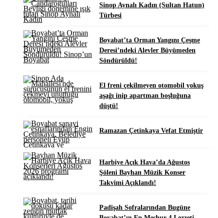
Sinop Aynalı Kadın (Sultan Hatun)
Türbesi
Boyabat’ta Orman Yangını Çeşme
Deresi’ndeki Alevler Büyümeden
Söndürüldü!
El freni çekilmeyen otomobil yokuş
aşağı inip apartman boşluğuna
düştü!
Ramazan Çetinkaya Vefat Etmiştir
Harbiye Açık Hava’da Ağustos
Şöleni Bayhan Müzik Konser
Takvimi Açıklandı!
Padişah Sofralarından Bugüne
Boyabat’ın En Meşhur 4 Lezzeti