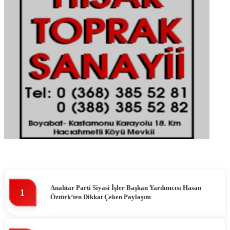
Anahtar Parti Siyasi İşler Başkan Yardımcısı Hasan
1
Öztürk’ten Dikkat Çeken Paylaşım