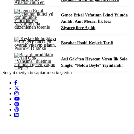
Genco Erkal Vefatının İkinci Yılında
Anıldı: Anıt Mezarı İlk Kez
Ziyaretçilere Açıldı
Boyabat Usulü Keşkek Tarifi
Asil Gök’ten Heyecan Veren İlk Solo
Single: “Noldu Böyle” Yayınlandı!
Sosyal medya hesaplarımızı keşfedin