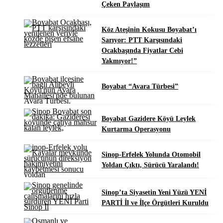
Çeken Paylaşım
Köz Ateşinin Kokusu Boyabat’ı
Sarıyor: PTT Karşısındaki
Ocakbaşında Fiyatlar Cebi
Yakmıyor!”
Boyabat “Avara Türbesi”
Boyabat Gazidere Köyü Leylek
Kurtarma Operasyonu
Sinop-Erfelek Yolunda Otomobil
Yoldan Çıktı, Sürücü Yaralandı!
Sinop’ta Siyasetin Yeni Yüzü YENİ
PARTİ İl ve İlçe Örgütleri Kuruldu