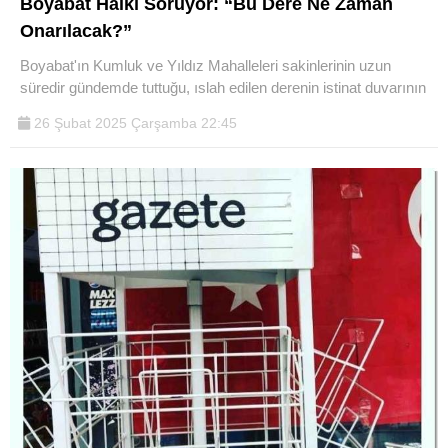
Boyabat Halkı Soruyor: “Bu Dere Ne Zaman
Onarılacak?”
Boyabat'ın Kumluk ve Yıldız Mahalleleri sakinlerinin uzun
süredir gündemde tuttuğu, ıslah edilen derenin istinat duvarının
26 Şubat 2025 Çarşamba 22:45