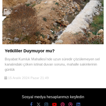
Yetkililer Duymuyor mu?
Boyabat Kumluk Mahallesi'nde uzun süredir çözülemeyen sel
kanalındaki çöken istinat duvarı sorunu, mahalle sakinlerinin
günlük
15 Aralık 2024 Pazar 21:49
Sosyal medya hesaplarımızı keşfedin