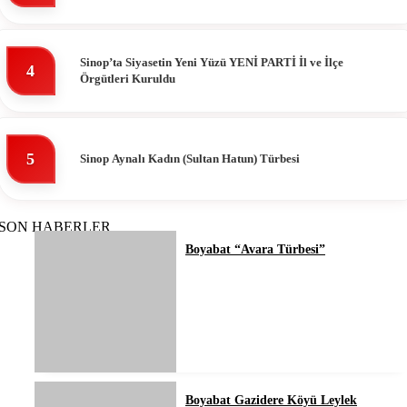
Sinop’ta Siyasetin Yeni Yüzü YENİ PARTİ İl ve İlçe
4
Örgütleri Kuruldu
5
Sinop Aynalı Kadın (Sultan Hatun) Türbesi
SON HABERLER
Boyabat “Avara Türbesi”
Boyabat Gazidere Köyü Leylek