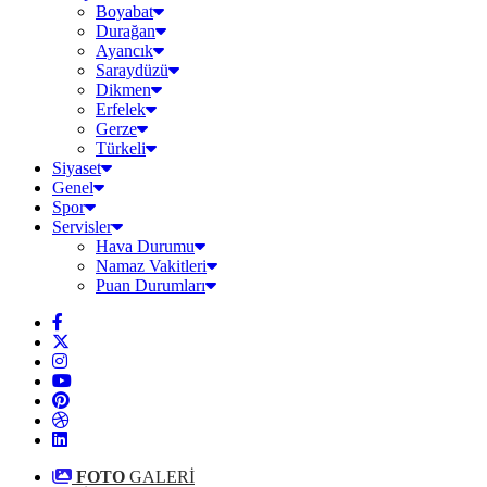
Boyabat
Durağan
Ayancık
Saraydüzü
Dikmen
Erfelek
Gerze
Türkeli
Siyaset
Genel
Spor
Servisler
Hava Durumu
Namaz Vakitleri
Puan Durumları
FOTO
GALERİ