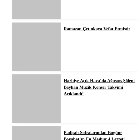
Ramazan Çetinkaya Vefat Etmiştir
Harbiye Açık Hava’da Ağustos Şöleni
Bayhan Müzik Konser Takvimi
Açıklandı!
Padişah Sofralarından Bugüne
Boyabat’ın En Meşhur 4 Lezzeti