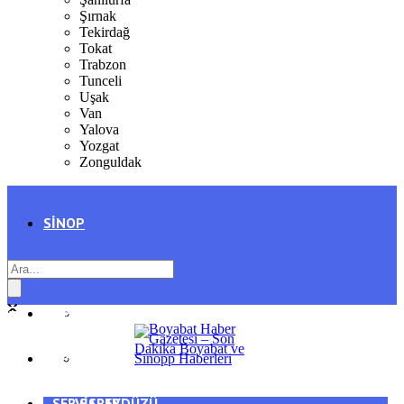
Şırnak
Tekirdağ
Tokat
Trabzon
Tunceli
Uşak
Van
Yalova
Yozgat
Zonguldak
SINOP
SIYASET
BOYABAT
GENEL
DURAĞAN
SPOR
AYANCIK
SERVISLER
SARAYDÜZÜ