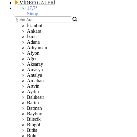
VİDEO
GALERİ
17.7
°
Sinop
İstanbul
Ankara
İzmir
Adana
Adıyaman
Afyon
Ağrı
Aksaray
Amasya
Antalya
Ardahan
Artvin
Aydın
Balıkesir
Bartın
Batman
Bayburt
Bilecik
Bingöl
Bitlis
Bolu