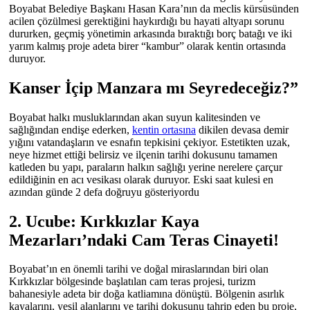
Boyabat Belediye Başkanı Hasan Kara’nın da meclis kürsüsünden
acilen çözülmesi gerektiğini haykırdığı bu hayati altyapı sorunu
dururken, geçmiş yönetimin arkasında bıraktığı borç batağı ve iki
yarım kalmış proje adeta birer “kambur” olarak kentin ortasında
duruyor.
Kanser İçip Manzara mı Seyredeceğiz?”
Boyabat halkı musluklarından akan suyun kalitesinden ve
sağlığından endişe ederken,
kentin ortasına
dikilen devasa demir
yığını vatandaşların ve esnafın tepkisini çekiyor. Estetikten uzak,
neye hizmet ettiği belirsiz ve ilçenin tarihi dokusunu tamamen
katleden bu yapı, paraların halkın sağlığı yerine nerelere çarçur
edildiğinin en acı vesikası olarak duruyor. Eski saat kulesi en
azından günde 2 defa doğruyu gösteriyordu
2. Ucube: Kırkkızlar Kaya
Mezarları’ndaki Cam Teras Cinayeti!
Boyabat’ın en önemli tarihi ve doğal miraslarından biri olan
Kırkkızlar bölgesinde başlatılan cam teras projesi, turizm
bahanesiyle adeta bir doğa katliamına dönüştü. Bölgenin asırlık
kayalarını, yeşil alanlarını ve tarihi dokusunu tahrip eden bu proje,