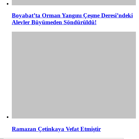
Boyabat’ta Orman Yangını Çeşme Deresi’ndeki
Alevler Büyümeden Söndürüldü!
Ramazan Çetinkaya Vefat Etmiştir