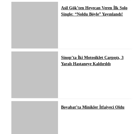
Asil Gök’ten Heyecan Veren İlk Solo
Single: “Noldu Böyle” Yayınlandı!
Sinop’ta İki Motosiklet Çarpıştı, 3
Yaralı Hastaneye Kaldırıldı
Boyabat’ta Minikler İtfaiyeci Oldu