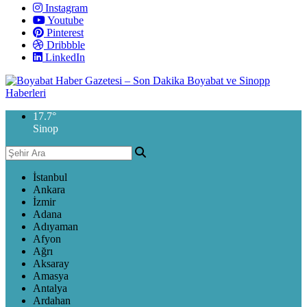
Instagram
Youtube
Pinterest
Dribbble
LinkedIn
17.7
°
Sinop
İstanbul
Ankara
İzmir
Adana
Adıyaman
Afyon
Ağrı
Aksaray
Amasya
Antalya
Ardahan