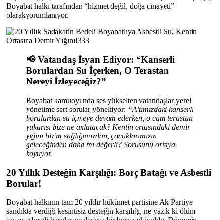
Boyabat halkı tarafından “hizmet değil, doğa cinayeti”
olarakyorumlanıyor.
📢 Vatandaş İsyan Ediyor: “Kanserli
Borulardan Su İçerken, O Terastan
Nereyi İzleyeceğiz?”
Boyabat kamuoyunda ses yükselten vatandaşlar yerel
yönetime sert sorular yöneltiyor:
“Altımızdaki kanserli
borulardan su içmeye devam ederken, o cam terastan
yukarısı bize ne anlatacak? Kentin ortasındaki demir
yığını bizim sağlığımızdan, çocuklarımızın
geleceğinden daha mı değerli? Sorusunu ortaya
koyuyor.
20 Yıllık Desteğin Karşılığı: Borç Batağı ve Asbestli
Borular!
Boyabat halkının tam 20 yıldır hükümet partisine Ak Partiye
sandıkta verdiği kesintisiz desteğin karşılığı, ne yazık ki ölüm
saçan asbestli borular ve devasa bir borç yükü oldu. Dönemin