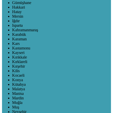
Gümüşhane
Hakkari
Hatay
Mersin
Iğdır
Isparta
Kahramanmaraş
Karabük
Karaman
Kars
Kastamonu
Kayseri
Kırıkkale
Kırklareli
Kırşehir
Kilis
Kocaeli
Konya
Kütahya
Malatya
Manisa
Mardin
Muğla
Muş
Nevşehir