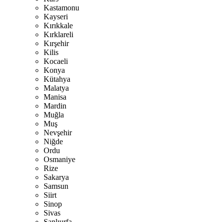
Kastamonu
Kayseri
Kırıkkale
Kırklareli
Kırşehir
Kilis
Kocaeli
Konya
Kütahya
Malatya
Manisa
Mardin
Muğla
Muş
Nevşehir
Niğde
Ordu
Osmaniye
Rize
Sakarya
Samsun
Siirt
Sinop
Sivas
Şanlıurfa