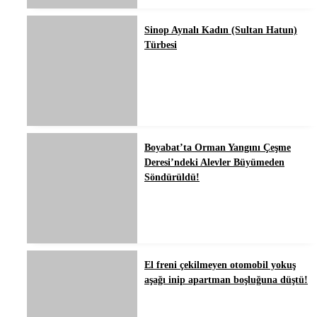
Sinop Aynalı Kadın (Sultan Hatun)
Türbesi
Boyabat’ta Orman Yangını Çeşme
Deresi’ndeki Alevler Büyümeden
Söndürüldü!
El freni çekilmeyen otomobil yokuş
aşağı inip apartman boşluğuna düştü!