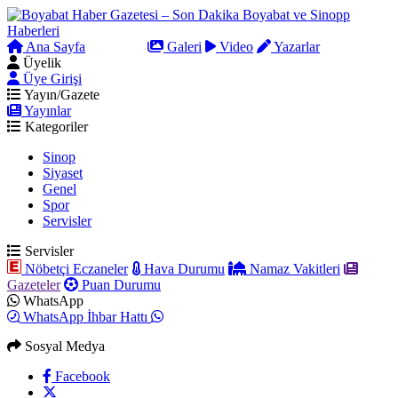
Ana Sayfa
Arama
Galeri
Video
Yazarlar
Üyelik
Üye Girişi
Yayın/Gazete
Yayınlar
Kategoriler
Sinop
Siyaset
Genel
Spor
Servisler
Servisler
Nöbetçi Eczaneler
Hava Durumu
Namaz Vakitleri
Gazeteler
Puan Durumu
WhatsApp
WhatsApp İhbar Hattı
Sosyal Medya
Facebook