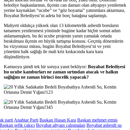
belediye başkanlarının, ilçenin can damarı olan altyapıyı yenilemek
yerine kaynakları “ucube” ve “göz boyama” yatırımlara aktarması,
Boyabat Belediyesi’ni adeta bir borç batağına saplamıştı.
Maliyeti oldukça yüksek olan 13 kilometrelik asbestli boruların
tamamen yenilenmesi yönünde bugüne kadar hiçbir somut adım
atılamamışken, bu iki ucube projenin yarım yamalak ortada
bırakılması ilçenin en büyük tartışma konusu. Geçmiş dönemlerin
bu vizyonsuz mirası, bugün Boyabat Belediyesi’ni ve yeni
yönetimi halk sağlığı ile mali kriz kıskacında kara kara
düşündürüyor.
Kamuoyu şimdi tek bir soruya yanıt bekliyor:
Boyabat Belediyesi
bu ucube kamburları ne zaman sırtından atacak ve halkın
sağlığını ne zaman birinci öncelik yapacak?
ak parti
Anahtar Parti
Başkan Hasan Kara
Başkan mehmet ermiş
Başkan şefik çakıcı
Boyabat altyapı çalışmaları
Boyabat asbestli su