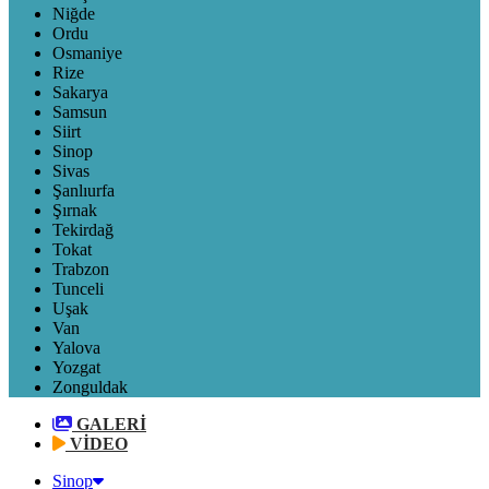
Niğde
Ordu
Osmaniye
Rize
Sakarya
Samsun
Siirt
Sinop
Sivas
Şanlıurfa
Şırnak
Tekirdağ
Tokat
Trabzon
Tunceli
Uşak
Van
Yalova
Yozgat
Zonguldak
GALERİ
VİDEO
Sinop