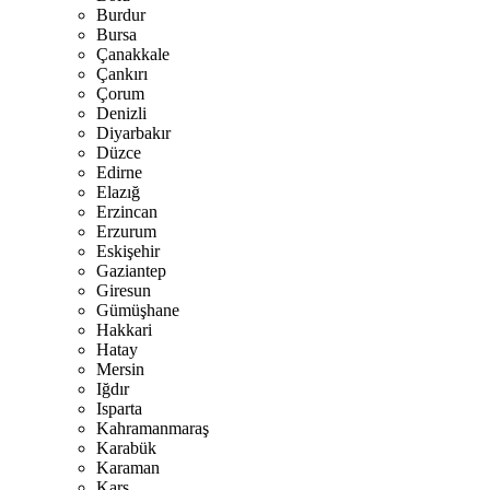
Burdur
Bursa
Çanakkale
Çankırı
Çorum
Denizli
Diyarbakır
Düzce
Edirne
Elazığ
Erzincan
Erzurum
Eskişehir
Gaziantep
Giresun
Gümüşhane
Hakkari
Hatay
Mersin
Iğdır
Isparta
Kahramanmaraş
Karabük
Karaman
Kars