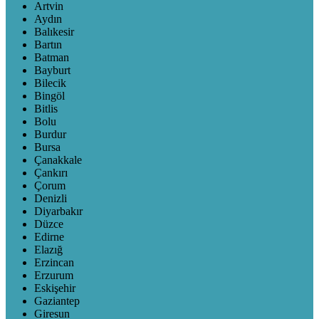
Artvin
Aydın
Balıkesir
Bartın
Batman
Bayburt
Bilecik
Bingöl
Bitlis
Bolu
Burdur
Bursa
Çanakkale
Çankırı
Çorum
Denizli
Diyarbakır
Düzce
Edirne
Elazığ
Erzincan
Erzurum
Eskişehir
Gaziantep
Giresun