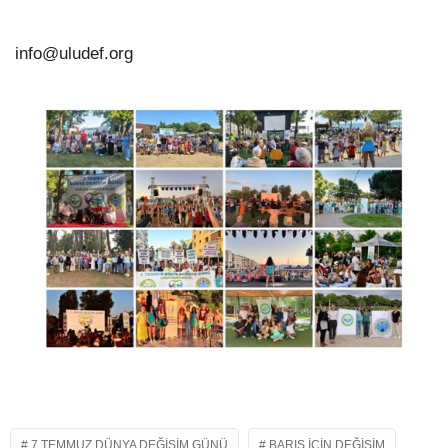
info@uludef.org
7 TEMMUZ DÜNYA DEĞIŞIM GÜNÜ
BARIŞ İÇIN DEĞIŞIM