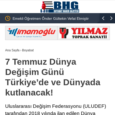
ildi
Emekli Öğretmen Ônder Gültekin Vefat Etmiştir
Anahtar Pa
Öztürk’te
Ana Sayfa
›
Boyabat
7 Temmuz Dünya
Değişim Günü
Türkiye’de ve Dünyada
kutlanacak!
Uluslararası Değişim Federasyonu (ULUDEF)
tarafından 2018 yılında ilan edilen Dünya