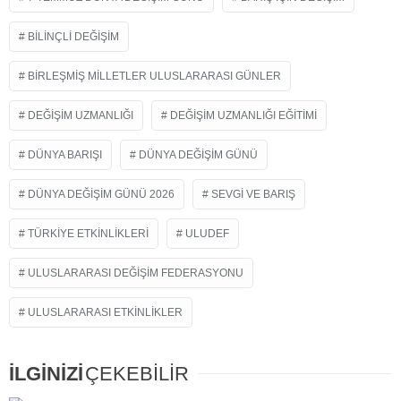
BILINÇLI DEĞIŞIM
BIRLEŞMIŞ MILLETLER ULUSLARARASI GÜNLER
DEĞIŞIM UZMANLIĞI
DEĞIŞIM UZMANLIĞI EĞITIMI
DÜNYA BARIŞI
DÜNYA DEĞIŞIM GÜNÜ
DÜNYA DEĞIŞIM GÜNÜ 2026
SEVGI VE BARIŞ
TÜRKIYE ETKINLIKLERI
ULUDEF
ULUSLARARASI DEĞIŞIM FEDERASYONU
ULUSLARARASI ETKINLIKLER
İLGİNİZİ
ÇEKEBİLİR