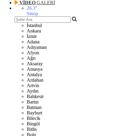
VİDEO
GALERİ
26.3
°
Sinop
İstanbul
Ankara
İzmir
Adana
Adıyaman
Afyon
Ağrı
Aksaray
Amasya
Antalya
Ardahan
Artvin
Aydın
Balıkesir
Bartın
Batman
Bayburt
Bilecik
Bingöl
Bitlis
Bolu