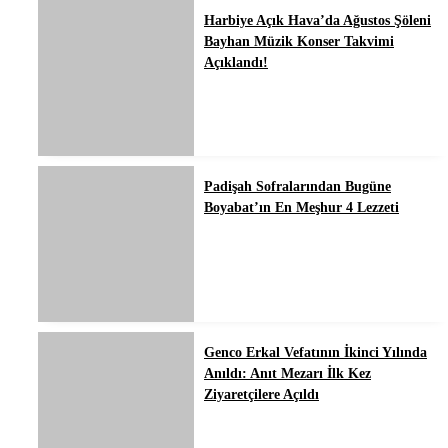
Harbiye Açık Hava’da Ağustos Şöleni
Bayhan Müzik Konser Takvimi
Açıklandı!
Padişah Sofralarından Bugüne
Boyabat’ın En Meşhur 4 Lezzeti
Genco Erkal Vefatının İkinci Yılında
Anıldı: Anıt Mezarı İlk Kez
Ziyaretçilere Açıldı