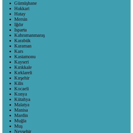
Gümüşhane
Hakkari
Hatay
Mersin
Iğdır
Isparta
Kahramanmaraş
Karabük
Karaman
Kars
Kastamonu
Kayseri
Kırıkkale
Kırklareli
Kırşehir
Kilis
Kocaeli
Konya
Kütahya
Malatya
Manisa
Mardin
Muğla
Muş
Nevşehir