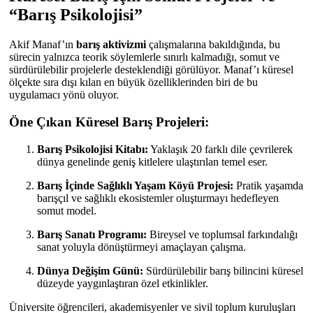
“Barış Psikolojisi”
Akif Manaf’ın
barış aktivizmi
çalışmalarına bakıldığında, bu
sürecin yalnızca teorik söylemlerle sınırlı kalmadığı, somut ve
sürdürülebilir projelerle desteklendiği görülüyor. Manaf’ı küresel
ölçekte sıra dışı kılan en büyük özelliklerinden biri de bu
uygulamacı yönü oluyor.
Öne Çıkan Küresel Barış Projeleri:
Barış Psikolojisi Kitabı:
Yaklaşık 20 farklı dile çevrilerek
dünya genelinde geniş kitlelere ulaştırılan temel eser.
Barış İçinde Sağlıklı Yaşam Köyü Projesi:
Pratik yaşamda
barışçıl ve sağlıklı ekosistemler oluşturmayı hedefleyen
somut model.
Barış Sanatı Programı:
Bireysel ve toplumsal farkındalığı
sanat yoluyla dönüştürmeyi amaçlayan çalışma.
Dünya Değişim Günü:
Sürdürülebilir barış bilincini küresel
düzeyde yaygınlaştıran özel etkinlikler.
Üniversite öğrencileri, akademisyenler ve sivil toplum kuruluşları