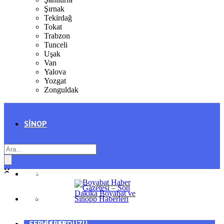
Şırnak
Tekirdağ
Tokat
Trabzon
Tunceli
Uşak
Van
Yalova
Yozgat
Zonguldak
SINOP
SIYASET
BOYABAT
GENEL
DURAĞAN
SPOR
AYANCIK
SERVISLER
SARAYDÜZÜ