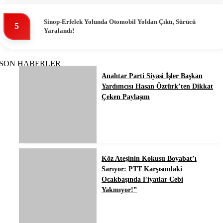
Sinop-Erfelek Yolunda Otomobil Yoldan Çıktı, Sürücü
5
Yaralandı!
SON HABERLER
Anahtar Parti Siyasi İşler Başkan
Yardımcısı Hasan Öztürk’ten Dikkat
Çeken Paylaşım
Köz Ateşinin Kokusu Boyabat’ı
Sarıyor: PTT Karşısındaki
Ocakbaşında Fiyatlar Cebi
Yakmıyor!”