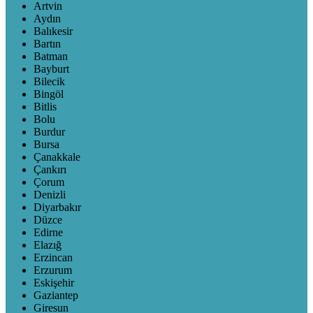
Artvin
Aydın
Balıkesir
Bartın
Batman
Bayburt
Bilecik
Bingöl
Bitlis
Bolu
Burdur
Bursa
Çanakkale
Çankırı
Çorum
Denizli
Diyarbakır
Düzce
Edirne
Elazığ
Erzincan
Erzurum
Eskişehir
Gaziantep
Giresun