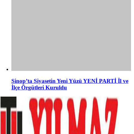
Sinop’ta Siyasetin Yeni Yüzü YENİ PARTİ İl ve
İlçe Örgütleri Kuruldu