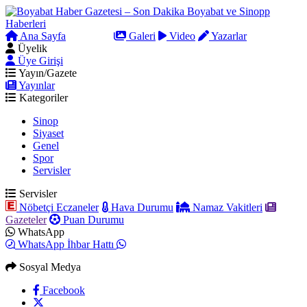
Ana Sayfa
Arama
Galeri
Video
Yazarlar
Üyelik
Üye Girişi
Yayın/Gazete
Yayınlar
Kategoriler
Sinop
Siyaset
Genel
Spor
Servisler
Servisler
Nöbetçi Eczaneler
Hava Durumu
Namaz Vakitleri
Gazeteler
Puan Durumu
WhatsApp
WhatsApp İhbar Hattı
Sosyal Medya
Facebook