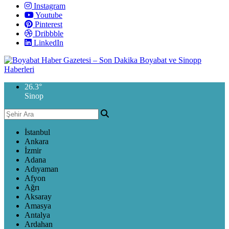
Instagram
Youtube
Pinterest
Dribbble
LinkedIn
26.3
°
Sinop
İstanbul
Ankara
İzmir
Adana
Adıyaman
Afyon
Ağrı
Aksaray
Amasya
Antalya
Ardahan