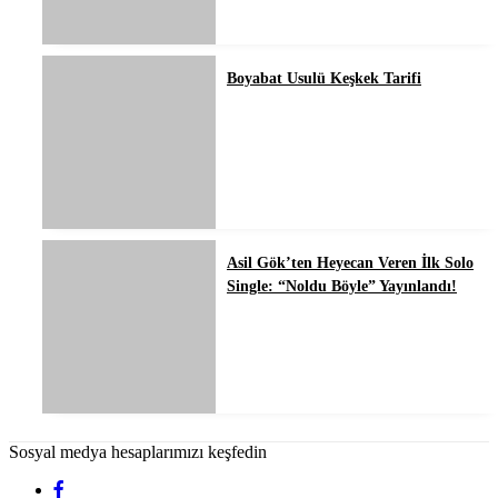
Boyabat Usulü Keşkek Tarifi
Asil Gök’ten Heyecan Veren İlk Solo
Single: “Noldu Böyle” Yayınlandı!
Sosyal medya hesaplarımızı keşfedin