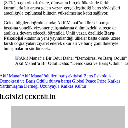
(STK) başta olmak üzere, dünyanın birçok ülkesinde farklı
kurumlarla bir araya gelen yazar, gerçekleştirdiği barış söyleşileri
aracılığıyla toplumsal bilincin yükselmesine katkı sağlıyor.
Gelen bilgiler doğrultusunda; Akif Manaf’ın küresel barışın
inşasına yönelik vizyoner çalışmalarına önümüzdeki süreçte de
aralıksız devam edeceği öğrenildi. Ünlü yazar, özellikle
Barış
Psikolojisi
kitabının yeni yayımlandığı ülkeler başta olmak üzere
farklı coğrafyaları ziyaret ederek okurları ve barış gönüllüleriyle
buluşmalarını sürdürecek.
Akif Manaf’a Bir Ödül Daha: “Demokrasi ve Barış Ödülü” Ta
Akif Manaf
Akif Manaf ödülleri
barış aktivisti
Barış Psikolojisi
Demokrasi ve Barış Ödülü
dünya barışı
Global Peace Prize
Kafkas
Yardımlaşma Derneği
Uzunyayla Kafkas Kültür
İLGİNİZİ
ÇEKEBİLİR