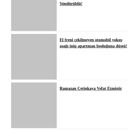
Söndürüldü!
El freni çekilmeyen otomobil yokuş
aşağı inip apartman boşluğuna düştü!
Ramazan Çetinkaya Vefat Etmiştir