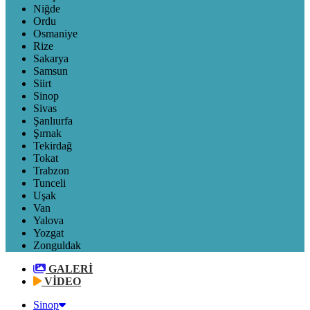
Niğde
Ordu
Osmaniye
Rize
Sakarya
Samsun
Siirt
Sinop
Sivas
Şanlıurfa
Şırnak
Tekirdağ
Tokat
Trabzon
Tunceli
Uşak
Van
Yalova
Yozgat
Zonguldak
GALERİ
VİDEO
Sinop