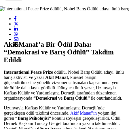
Akif Manaf’a Bir Ödül Daha:
“Demokrasi ve Barış Ödülü” Takdim
Edildi
International Peace Prize
ödüllü, Nobel Barış Ödülü adayı, ünlü
barış aktivisti ve yazar
Akif Manaf
, küresel barışın
güçlendirilmesine yönelik vizyoner çalışmaları kapsamında yeni
bir ödüle daha layık görüldü. Dünyaca ünlü yazar, Uzunyayla
Kafkas Kültür ve Yardımlaşma Derneği tarafından düzenlenen
organizasyonda
“Demokrasi ve Barış Ödülü”
ile onurlandırıldı.
Uzunyayla Kafkas Kültür ve Yardımlaşma Derneği’nde
gerçekleşen ödül takdimi öncesinde,
Akif Manaf’ın
yoğun ilgi
gören
“Barış Psikolojisi”
konulu söyleşisi gerçekleştirildi. Ödül,
Dernek Başkanı Tuncay Gergef tarafından yazara takdim edildi.
Gergef, Manaf’ın
dünya barışı
adına üstlendiği misyonun ve