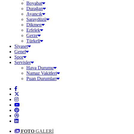
Boyabat
Durağan
Ayancık
Saraydüzü
Dikmen
Erfelek
Gerze
Türkeli
Siyaset
Genel
Spor
Servisler
Hava Durumu
Namaz Vakitleri
Puan Durumları
FOTO
GALERİ