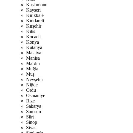
Kastamonu
Kayseri
Kırıkkale
Kırklareli
Kırşehir
Kilis
Kocaeli
Konya
Kütahya
Malatya
Manisa
Mardin
Muğla
Muş
Nevşehir
Niğde
Ordu
Osmaniye
Rize
Sakarya
Samsun
Siirt
Sinop
Sivas
Şanlıurfa