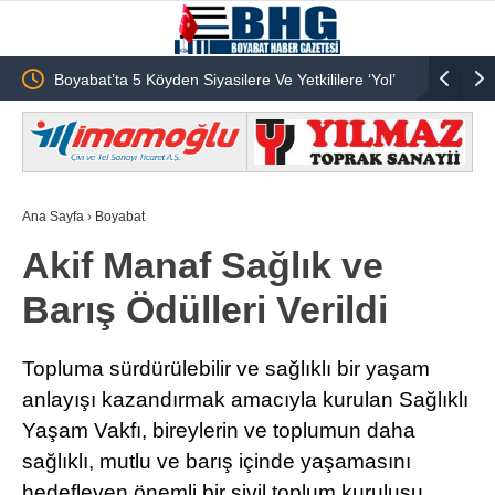
li
Boyabat’ta 5 Köyden Siyasilere Ve Yetkililere ‘Yol’
Tarihi Kö
Sitemi!
Komşu İlç
Ana Sayfa
›
Boyabat
Akif Manaf Sağlık ve
Barış Ödülleri Verildi
Topluma sürdürülebilir ve sağlıklı bir yaşam
anlayışı kazandırmak amacıyla kurulan Sağlıklı
Yaşam Vakfı, bireylerin ve toplumun daha
sağlıklı, mutlu ve barış içinde yaşamasını
hedefleyen önemli bir sivil toplum kuruluşu