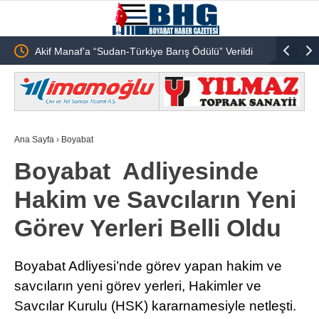
ijital
Akif Manaf’a “Sudan-Türkiye Barış Ödülü” Verildi
Emekli Öğ
Ana Sayfa
›
Boyabat
Boyabat Adliyesinde
Hakim ve Savcıların Yeni
Görev Yerleri Belli Oldu
Boyabat Adliyesi’nde görev yapan hakim ve
savcıların yeni görev yerleri, Hakimler ve
Savcılar Kurulu (HSK) kararnamesiyle netleşti.