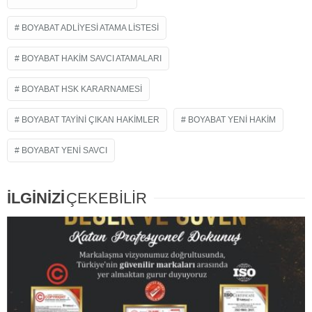
BOYABAT ADLIYESI ATAMA LISTESI
BOYABAT HAKIM SAVCI ATAMALARI
BOYABAT HSK KARARNAMESI
BOYABAT TAYINI ÇIKAN HAKIMLER
BOYABAT YENI HAKIM
BOYABAT YENI SAVCI
İLGİNİZİ
ÇEKEBİLİR