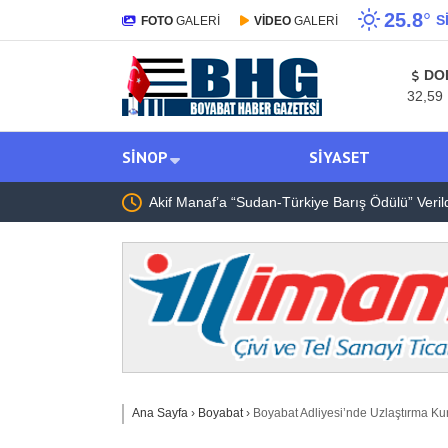
25.8
°
S
FOTO
GALERİ
VİDEO
GALERİ
DO
32,59
SINOP
SIYASET
 Manaf’a “Sudan-Türkiye Barış Ödülü” Verildi
Emek
Ana Sayfa
›
Boyabat
›
Boyabat Adliyesi’nde Uzlaştırma Ku