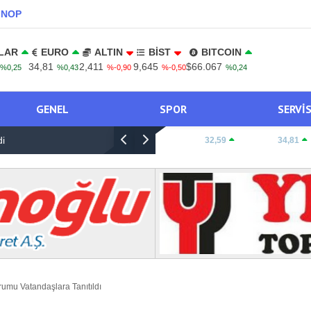
INOP
LAR
EURO
ALTIN
BİST
BITCOIN
34,81
2,411
9,645
$66.067
%0,25
%0,43
%-0,90
%-0,50
%0,24
GENEL
SPOR
SERVI
li Öğretmen Ônder Gültekin Vefat Etmiştir
Ana
DOLAR:
32,59
EURO:
34,81
Çek
rumu Vatandaşlara Tanıtıldı