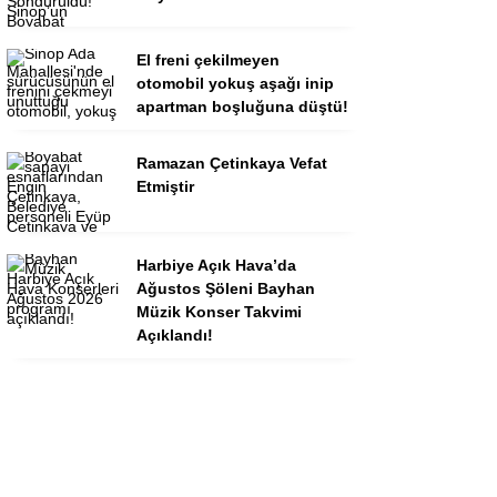
El freni çekilmeyen
otomobil yokuş aşağı inip
apartman boşluğuna düştü!
Ramazan Çetinkaya Vefat
Etmiştir
Harbiye Açık Hava’da
Ağustos Şöleni Bayhan
Müzik Konser Takvimi
Açıklandı!