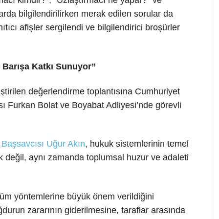
macı kimdir?”, “Uzlaştırmacı ne yapar?” ve
arda bilgilendirilirken merak edilen sorular da
ıcı afişler sergilendi ve bilgilendirici broşürler
 Barışa Katkı Sunuyor”
eştirilen değerlendirme toplantısına Cumhuriyet
ı Furkan Bolat ve Boyabat Adliyesi’nde görevli
 Başsavcısı Uğur Akın
, hukuk sistemlerinin temel
 değil, aynı zamanda toplumsal huzur ve adaleti
züm yöntemlerine büyük önem verildiğini
urun zararının giderilmesine, taraflar arasında