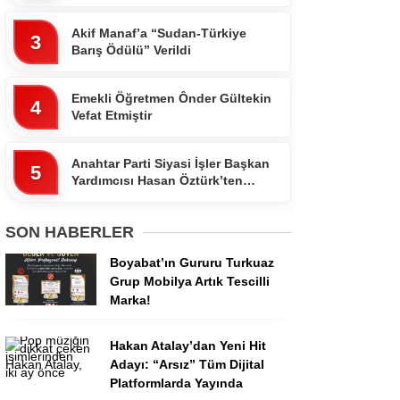
Yayında
Akif Manaf’a “Sudan-Türkiye
3
Barış Ödülü” Verildi
Emekli Öğretmen Ônder Gültekin
4
Vefat Etmiştir
Anahtar Parti Siyasi İşler Başkan
5
Yardımcısı Hasan Öztürk’ten
Dikkat Çeken Paylaşım
SON HABERLER
Boyabat’ın Gururu Turkuaz
Grup Mobilya Artık Tescilli
Marka!
Hakan Atalay’dan Yeni Hit
Adayı: “Arsız” Tüm Dijital
Platformlarda Yayında