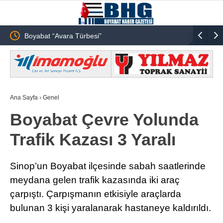
Boyabat “Avara Türbesi”
Boyabat G
ıyor!”
Operasyo
Ana Sayfa
›
Genel
Boyabat Çevre Yolunda
Trafik Kazası 3 Yaralı
Sinop’un Boyabat ilçesinde sabah saatlerinde
meydana gelen trafik kazasında iki araç
çarpıştı. Çarpışmanın etkisiyle araçlarda
bulunan 3 kişi yaralanarak hastaneye kaldırıldı.