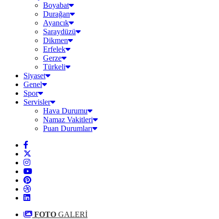
Boyabat
Durağan
Ayancık
Saraydüzü
Dikmen
Erfelek
Gerze
Türkeli
Siyaset
Genel
Spor
Servisler
Hava Durumu
Namaz Vakitleri
Puan Durumları
FOTO
GALERİ