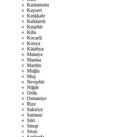
Kastamonu
Kayseri
Kırıkkale
Kırklareli
Kırşehir
Kilis
Kocaeli
Konya
Kütahya
Malatya
Manisa
Mardin
Muğla
Muş
Nevşehir
Niğde
Ordu
Osmaniye
Rize
Sakarya
Samsun
Siirt
Sinop
Sivas
Şanlıurfa