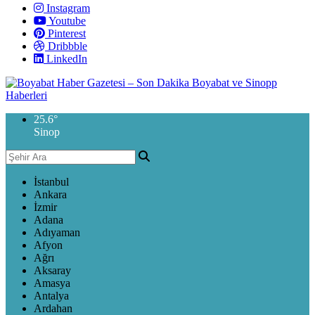
Instagram
Youtube
Pinterest
Dribbble
LinkedIn
25.6
°
Sinop
İstanbul
Ankara
İzmir
Adana
Adıyaman
Afyon
Ağrı
Aksaray
Amasya
Antalya
Ardahan