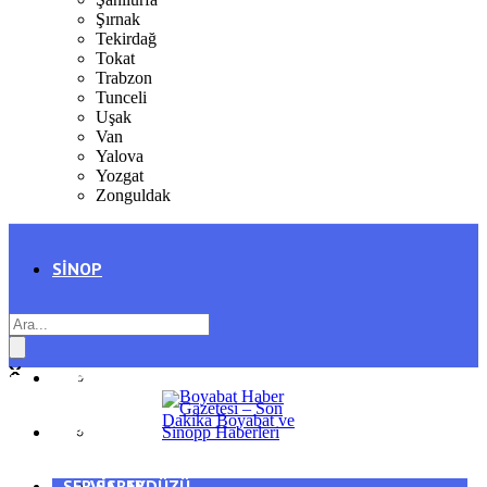
Şırnak
Tekirdağ
Tokat
Trabzon
Tunceli
Uşak
Van
Yalova
Yozgat
Zonguldak
SINOP
SIYASET
BOYABAT
GENEL
DURAĞAN
SPOR
AYANCIK
SERVISLER
SARAYDÜZÜ