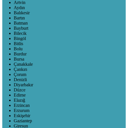
Artvin
Aydın
Balıkesir
Bartın
Batman
Bayburt
Bilecik
Bingöl
Bitlis
Bolu
Burdur
Bursa
Çanakkale
Çankırı
Çorum
Denizli
Diyarbakır
Düzce
Edirne
Elazığ
Erzincan
Erzurum
Eskişehir
Gaziantep
Giresun