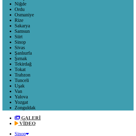
Niğde
Ordu
Osmaniye
Rize
Sakarya
Samsun
Siirt
Sinop
Sivas
Şanlıurfa
Şırnak
Tekirdağ
Tokat
Trabzon
Tunceli
Uşak
Van
Yalova
Yozgat
Zonguldak
GALERİ
VİDEO
Sinop