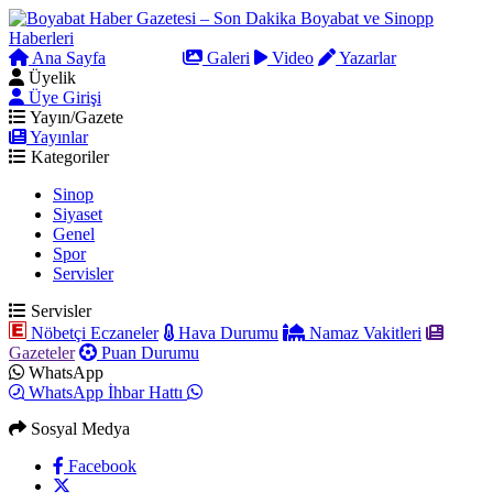
Ana Sayfa
Arama
Galeri
Video
Yazarlar
Üyelik
Üye Girişi
Yayın/Gazete
Yayınlar
Kategoriler
Sinop
Siyaset
Genel
Spor
Servisler
Servisler
Nöbetçi Eczaneler
Hava Durumu
Namaz Vakitleri
Gazeteler
Puan Durumu
WhatsApp
WhatsApp İhbar Hattı
Sosyal Medya
Facebook