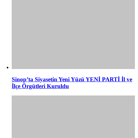
Sinop’ta Siyasetin Yeni Yüzü YENİ PARTİ İl ve
İlçe Örgütleri Kuruldu