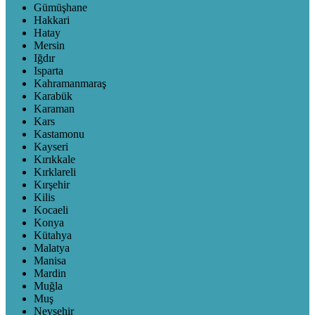
Gümüşhane
Hakkari
Hatay
Mersin
Iğdır
Isparta
Kahramanmaraş
Karabük
Karaman
Kars
Kastamonu
Kayseri
Kırıkkale
Kırklareli
Kırşehir
Kilis
Kocaeli
Konya
Kütahya
Malatya
Manisa
Mardin
Muğla
Muş
Nevşehir