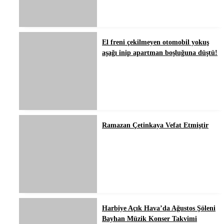
El freni çekilmeyen otomobil yokuş
aşağı inip apartman boşluğuna düştü!
Ramazan Çetinkaya Vefat Etmiştir
Harbiye Açık Hava’da Ağustos Şöleni
Bayhan Müzik Konser Takvimi