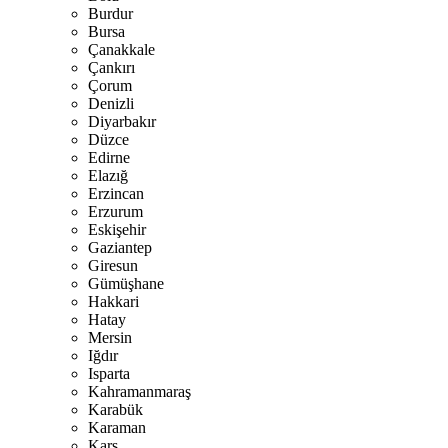
Burdur
Bursa
Çanakkale
Çankırı
Çorum
Denizli
Diyarbakır
Düzce
Edirne
Elazığ
Erzincan
Erzurum
Eskişehir
Gaziantep
Giresun
Gümüşhane
Hakkari
Hatay
Mersin
Iğdır
Isparta
Kahramanmaraş
Karabük
Karaman
Kars