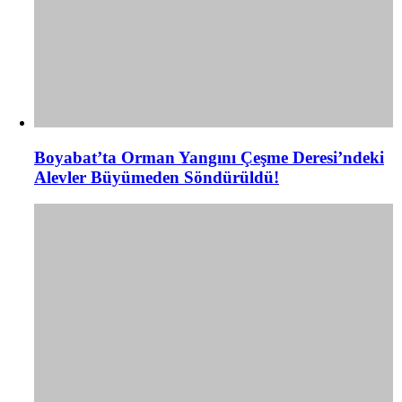
Boyabat’ta Orman Yangını Çeşme Deresi’ndeki
Alevler Büyümeden Söndürüldü!