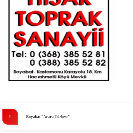
1
Boyabat “Avara Türbesi”