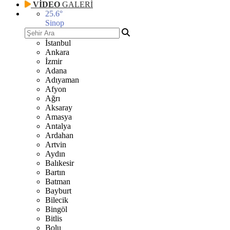
VİDEO
GALERİ
25.6
°
Sinop
İstanbul
Ankara
İzmir
Adana
Adıyaman
Afyon
Ağrı
Aksaray
Amasya
Antalya
Ardahan
Artvin
Aydın
Balıkesir
Bartın
Batman
Bayburt
Bilecik
Bingöl
Bitlis
Bolu