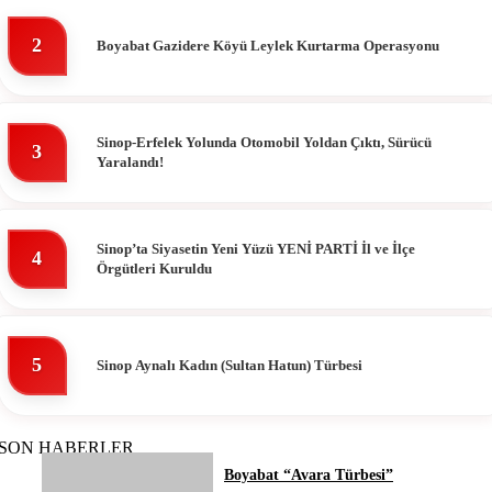
2
Boyabat Gazidere Köyü Leylek Kurtarma Operasyonu
Sinop-Erfelek Yolunda Otomobil Yoldan Çıktı, Sürücü
3
Yaralandı!
Sinop’ta Siyasetin Yeni Yüzü YENİ PARTİ İl ve İlçe
4
Örgütleri Kuruldu
5
Sinop Aynalı Kadın (Sultan Hatun) Türbesi
SON HABERLER
Boyabat “Avara Türbesi”