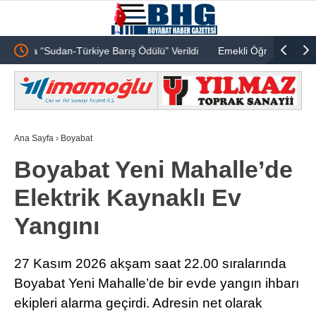
ildi
Emekli Öğretmen Ônder Gültekin Vefat Etmiştir
Anahtar P
Öztürk’te
Ana Sayfa
›
Boyabat
Boyabat Yeni Mahalle’de
Elektrik Kaynaklı Ev
Yangını
27 Kasım 2026 akşam saat 22.00 sıralarında
Boyabat Yeni Mahalle’de bir evde yangın ihbarı
ekipleri alarma geçirdi. Adresin net olarak