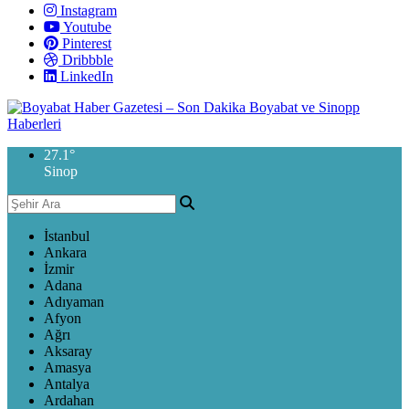
Instagram
Youtube
Pinterest
Dribbble
LinkedIn
27.1
°
Sinop
İstanbul
Ankara
İzmir
Adana
Adıyaman
Afyon
Ağrı
Aksaray
Amasya
Antalya
Ardahan