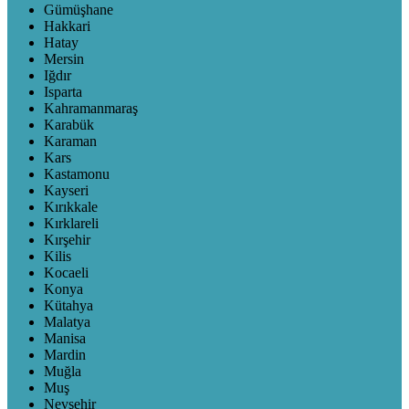
Gümüşhane
Hakkari
Hatay
Mersin
Iğdır
Isparta
Kahramanmaraş
Karabük
Karaman
Kars
Kastamonu
Kayseri
Kırıkkale
Kırklareli
Kırşehir
Kilis
Kocaeli
Konya
Kütahya
Malatya
Manisa
Mardin
Muğla
Muş
Nevşehir