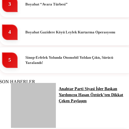
3
Boyabat “Avara Türbesi”
4
Boyabat Gazidere Köyü Leylek Kurtarma Operasyonu
Sinop-Erfelek Yolunda Otomobil Yoldan Çıktı, Sürücü
5
Yaralandı!
SON HABERLER
Anahtar Parti Siyasi İşler Başkan
Yardımcısı Hasan Öztürk’ten Dikkat
Çeken Paylaşım