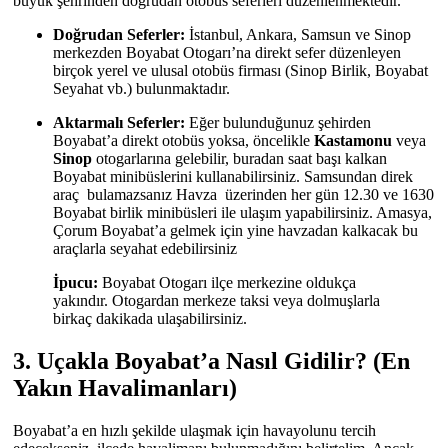
büyük şehrinden doğrudan otobüs seferleri düzenlenmektedir.
Doğrudan Seferler:
İstanbul, Ankara, Samsun ve Sinop
merkezden Boyabat Otogarı’na direkt sefer düzenleyen
birçok yerel ve ulusal otobüs firması (Sinop Birlik, Boyabat
Seyahat vb.) bulunmaktadır.
Aktarmalı Seferler:
Eğer bulunduğunuz şehirden
Boyabat’a direkt otobüs yoksa, öncelikle
Kastamonu
veya
Sinop
otogarlarına gelebilir, buradan saat başı kalkan
Boyabat minibüslerini kullanabilirsiniz. Samsundan direk
araç bulamazsanız Havza üzerinden her gün 12.30 ve 1630
Boyabat birlik minibüsleri ile ulaşım yapabilirsiniz. Amasya,
Çorum Boyabat’a gelmek için yine havzadan kalkacak bu
araçlarla seyahat edebilirsiniz
İpucu:
Boyabat Otogarı ilçe merkezine oldukça
yakındır. Otogardan merkeze taksi veya dolmuşlarla
birkaç dakikada ulaşabilirsiniz.
3. Uçakla Boyabat’a Nasıl Gidilir? (En
Yakın Havalimanları)
Boyabat’a en hızlı şekilde ulaşmak için havayolunu tercih