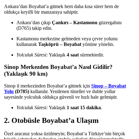
Ankara’dan Boyabat’a gitmek hem daha kısa sürer hem de
oldukça keyifli bir manzaraya sahiptir.
Ankara’dan çıkıp
Çankırı – Kastamonu
güzergahını
(D765) takip edin.
Kastamonu merkezine gelmeden veya çevre yolunu
kullanarak
Taşköprü – Boyabat
yönüne yönelin.
Yolculuk Süresi:
Yaklaşık
4 saat
sürmektedir.
Sinop Merkezden Boyabat’a Nasıl Gidilir?
(Yaklaşık 90 km)
Sinop il merkezinden Boyabat’a gitmek için
Sinop – Boyabat
Yolu
(D785)
kullanılır. Yenilenen tüneller ve duble yollar
sayesinde yolculuk oldukça güvenli ve hızlı hale gelmiştir.
Yolculuk Süresi:
Yaklaşık
1 saat 15 dakika
.
2. Otobüsle Boyabat’a Ulaşım
Özel aracınız yoksa üzülmeyin; Boyabat’a Türkiye’nin birçok