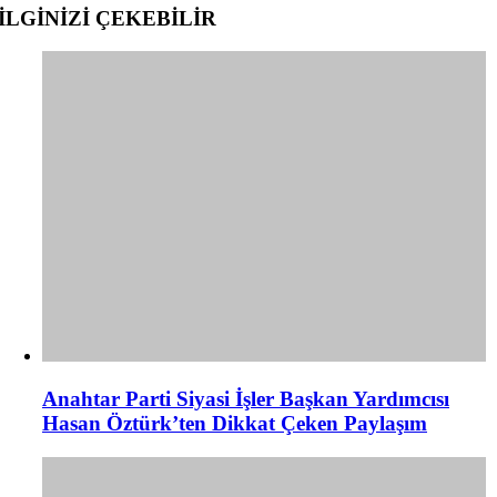
İLGİNİZİ
ÇEKEBİLİR
Anahtar Parti Siyasi İşler Başkan Yardımcısı
Hasan Öztürk’ten Dikkat Çeken Paylaşım