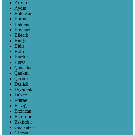
Artvin
Aydın
Balıkesir
Bartın
Batman
Bayburt
Bilecik
Bingöl
Bitlis
Bolu
Burdur
Bursa
Çanakkale
Çankırı
Çorum
Denizli
Diyarbakır
Düzce
Edirne
Elazığ
Erzincan
Erzurum
Eskişehir
Gaziantep
Giresun