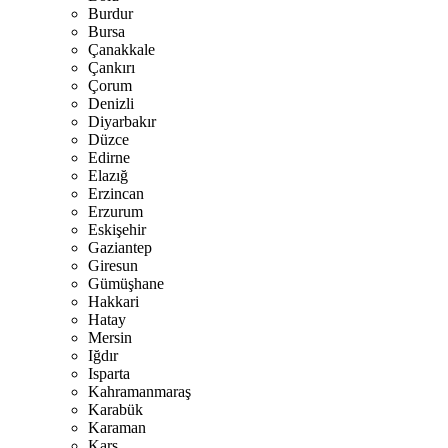
Burdur
Bursa
Çanakkale
Çankırı
Çorum
Denizli
Diyarbakır
Düzce
Edirne
Elazığ
Erzincan
Erzurum
Eskişehir
Gaziantep
Giresun
Gümüşhane
Hakkari
Hatay
Mersin
Iğdır
Isparta
Kahramanmaraş
Karabük
Karaman
Kars