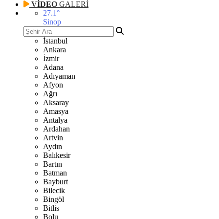
VİDEO
GALERİ
27.1
°
Sinop
İstanbul
Ankara
İzmir
Adana
Adıyaman
Afyon
Ağrı
Aksaray
Amasya
Antalya
Ardahan
Artvin
Aydın
Balıkesir
Bartın
Batman
Bayburt
Bilecik
Bingöl
Bitlis
Bolu