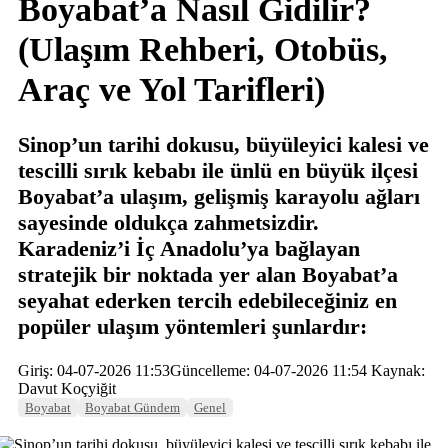
Boyabat’a Nasıl Gidilir?
(Ulaşım Rehberi, Otobüs,
Araç ve Yol Tarifleri)
Sinop’un tarihi dokusu, büyüleyici kalesi ve
tescilli sırık kebabı ile ünlü en büyük ilçesi
Boyabat’a ulaşım, gelişmiş karayolu ağları
sayesinde oldukça zahmetsizdir.
Karadeniz’i İç Anadolu’ya bağlayan
stratejik bir noktada yer alan Boyabat’a
seyahat ederken tercih edebileceğiniz en
popüler ulaşım yöntemleri şunlardır:
Giriş: 04-07-2026 11:53
Güncelleme: 04-07-2026 11:54
Kaynak:
Davut Koçyiğit
Boyabat
Boyabat Gündem
Genel