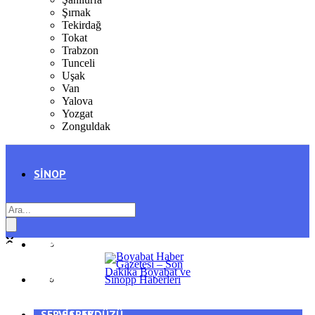
Şırnak
Tekirdağ
Tokat
Trabzon
Tunceli
Uşak
Van
Yalova
Yozgat
Zonguldak
SINOP
SIYASET
BOYABAT
GENEL
DURAĞAN
SPOR
AYANCIK
SERVISLER
SARAYDÜZÜ