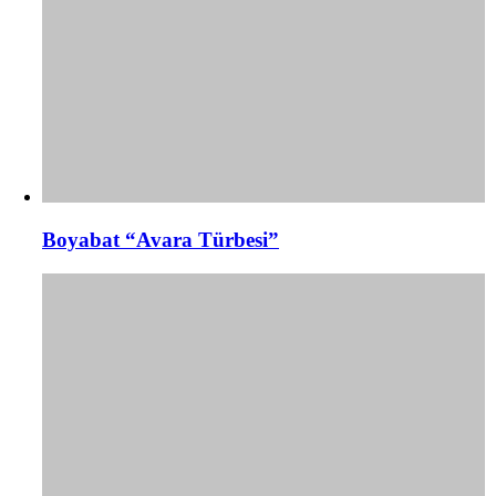
Boyabat “Avara Türbesi”