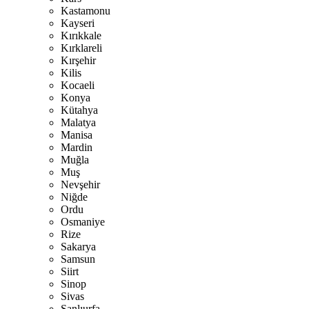
Kastamonu
Kayseri
Kırıkkale
Kırklareli
Kırşehir
Kilis
Kocaeli
Konya
Kütahya
Malatya
Manisa
Mardin
Muğla
Muş
Nevşehir
Niğde
Ordu
Osmaniye
Rize
Sakarya
Samsun
Siirt
Sinop
Sivas
Şanlıurfa