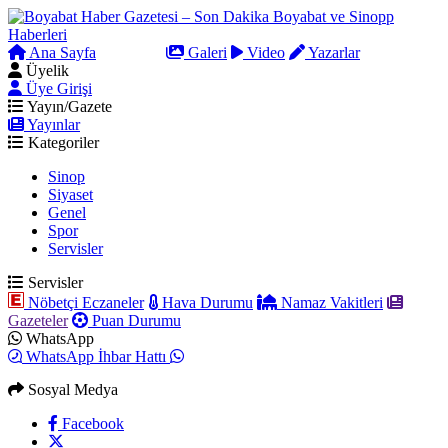
Ana Sayfa
Arama
Galeri
Video
Yazarlar
Üyelik
Üye Girişi
Yayın/Gazete
Yayınlar
Kategoriler
Sinop
Siyaset
Genel
Spor
Servisler
Servisler
Nöbetçi Eczaneler
Hava Durumu
Namaz Vakitleri
Gazeteler
Puan Durumu
WhatsApp
WhatsApp İhbar Hattı
Sosyal Medya
Facebook