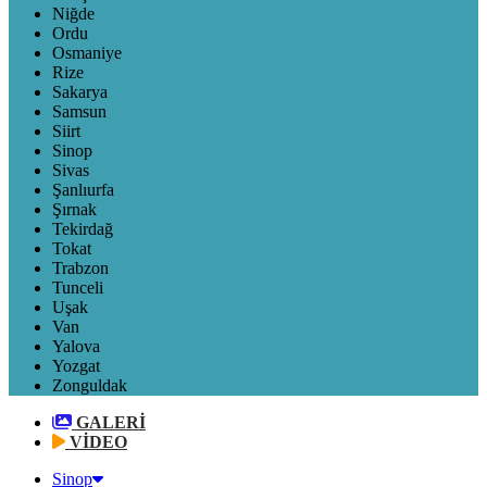
Niğde
Ordu
Osmaniye
Rize
Sakarya
Samsun
Siirt
Sinop
Sivas
Şanlıurfa
Şırnak
Tekirdağ
Tokat
Trabzon
Tunceli
Uşak
Van
Yalova
Yozgat
Zonguldak
GALERİ
VİDEO
Sinop