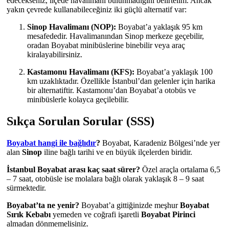
edecekseniz, ilçede havalimanı bulunmadığını belirtelim. Ancak
yakın çevrede kullanabileceğiniz iki güçlü alternatif var:
Sinop Havalimanı (NOP):
Boyabat’a yaklaşık 95 km
mesafededir. Havalimanından Sinop merkeze geçebilir,
oradan Boyabat minibüslerine binebilir veya araç
kiralayabilirsiniz.
Kastamonu Havalimanı (KFS):
Boyabat’a yaklaşık 100
km uzaklıktadır. Özellikle İstanbul’dan gelenler için harika
bir alternatiftir. Kastamonu’dan Boyabat’a otobüs ve
minibüslerle kolayca geçilebilir.
Sıkça Sorulan Sorular (SSS)
Boyabat hangi ile bağlıdır
?
Boyabat, Karadeniz Bölgesi’nde yer
alan
Sinop
iline bağlı tarihi ve en büyük ilçelerden biridir.
İstanbul Boyabat arası kaç saat sürer?
Özel araçla ortalama 6,5
– 7 saat, otobüsle ise molalara bağlı olarak yaklaşık 8 – 9 saat
sürmektedir.
Boyabat’ta ne yenir?
Boyabat’a gittiğinizde meşhur
Boyabat
Sırık Kebabı
yemeden ve coğrafi işaretli
Boyabat Pirinci
almadan dönmemelisiniz.