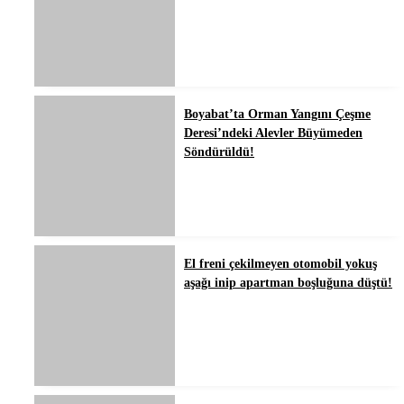
Boyabat’ta Orman Yangını Çeşme
Deresi’ndeki Alevler Büyümeden
Söndürüldü!
El freni çekilmeyen otomobil yokuş
aşağı inip apartman boşluğuna düştü!