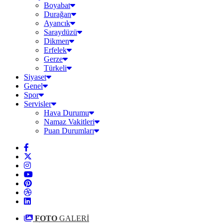
Boyabat
Durağan
Ayancık
Saraydüzü
Dikmen
Erfelek
Gerze
Türkeli
Siyaset
Genel
Spor
Servisler
Hava Durumu
Namaz Vakitleri
Puan Durumları
FOTO
GALERİ