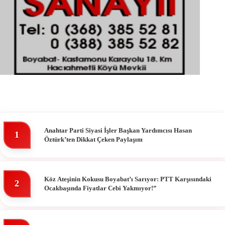
Anahtar Parti Siyasi İşler Başkan Yardımcısı Hasan
1
Öztürk’ten Dikkat Çeken Paylaşım
Köz Ateşinin Kokusu Boyabat’ı Sarıyor: PTT Karşısındaki
2
Ocakbaşında Fiyatlar Cebi Yakmıyor!”