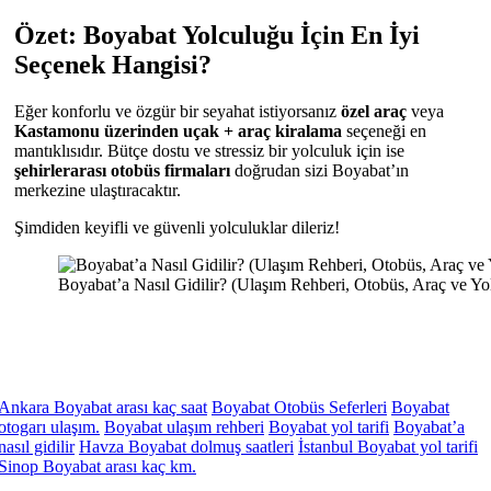
Özet: Boyabat Yolculuğu İçin En İyi
Seçenek Hangisi?
Eğer konforlu ve özgür bir seyahat istiyorsanız
özel araç
veya
Kastamonu üzerinden uçak + araç kiralama
seçeneği en
mantıklısıdır. Bütçe dostu ve stressiz bir yolculuk için ise
şehirlerarası otobüs firmaları
doğrudan sizi Boyabat’ın
merkezine ulaştıracaktır.
Şimdiden keyifli ve güvenli yolculuklar dileriz!
Boyabat’a Nasıl Gidilir? (Ulaşım Rehberi, Otobüs, Araç ve Yol
Ankara Boyabat arası kaç saat
Boyabat Otobüs Seferleri
Boyabat
otogarı ulaşım.
Boyabat ulaşım rehberi
Boyabat yol tarifi
Boyabat’a
nasıl gidilir
Havza Boyabat dolmuş saatleri
İstanbul Boyabat yol tarifi
Sinop Boyabat arası kaç km.