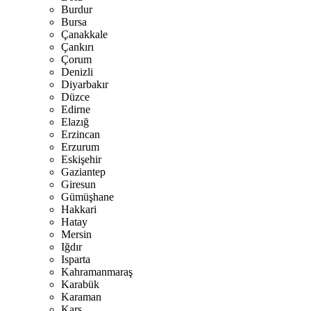
Burdur
Bursa
Çanakkale
Çankırı
Çorum
Denizli
Diyarbakır
Düzce
Edirne
Elazığ
Erzincan
Erzurum
Eskişehir
Gaziantep
Giresun
Gümüşhane
Hakkari
Hatay
Mersin
Iğdır
Isparta
Kahramanmaraş
Karabük
Karaman
Kars