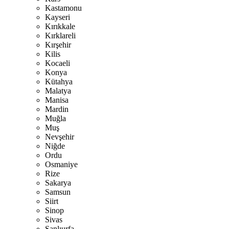
Kastamonu
Kayseri
Kırıkkale
Kırklareli
Kırşehir
Kilis
Kocaeli
Konya
Kütahya
Malatya
Manisa
Mardin
Muğla
Muş
Nevşehir
Niğde
Ordu
Osmaniye
Rize
Sakarya
Samsun
Siirt
Sinop
Sivas
Şanlıurfa