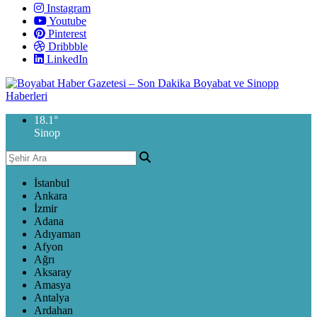
Instagram
Youtube
Pinterest
Dribbble
LinkedIn
18.1
°
Sinop
İstanbul
Ankara
İzmir
Adana
Adıyaman
Afyon
Ağrı
Aksaray
Amasya
Antalya
Ardahan