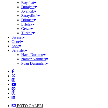
Boyabat
Durağan
Ayancık
Saraydüzü
Dikmen
Erfelek
Gerze
Türkeli
Siyaset
Genel
Spor
Servisler
Hava Durumu
Namaz Vakitleri
Puan Durumları
FOTO
GALERİ