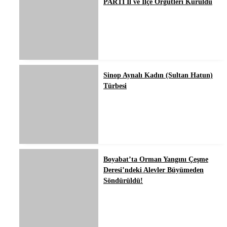
PARTİ İl ve İlçe Örgütleri Kuruldu
Sinop Aynalı Kadın (Sultan Hatun)
Türbesi
Boyabat’ta Orman Yangını Çeşme
Deresi’ndeki Alevler Büyümeden
Söndürüldü!