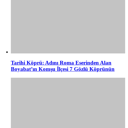
Tarihi Köprü: Adını Roma Eserinden Alan
Boyabat’ın Komşu İlçesi 7 Gözlü Köprünün