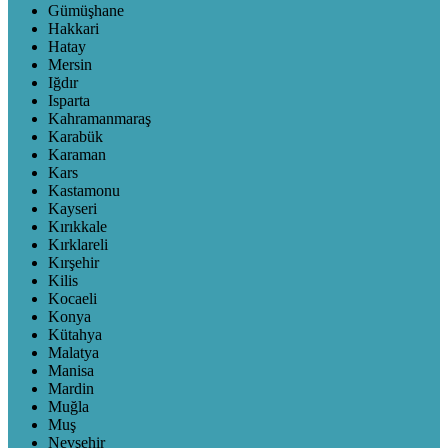
Gümüşhane
Hakkari
Hatay
Mersin
Iğdır
Isparta
Kahramanmaraş
Karabük
Karaman
Kars
Kastamonu
Kayseri
Kırıkkale
Kırklareli
Kırşehir
Kilis
Kocaeli
Konya
Kütahya
Malatya
Manisa
Mardin
Muğla
Muş
Nevşehir