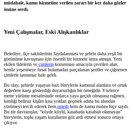
müdahale, kamu hizmetine verilen zararı bir kez daha gözler
önüne serdi.
Yeni Çalışmalar, Eski Alışkanlıklar
Belediye, ilçe sakinlerinin faydalanması ve şehrin daha yeşil bir
görünüme kavuşması için önemli bir hizmete imza atmıştı. Yeni
ekilen fidelerin ve
çimlerin
korunması amacıyla çevrilen alan,
henüz yeşermeye fırsat bulamadan parçalanan şeritler ve çiğnenen
çimlerle tanınmaz hale geldi.
Bu olay, şehirde yaşayan bazı bireylerin kamusal alanlara ve ortak
değerlere karşı gösterdiği duyarsızlığın bir örneğidir. Yüzlerce
metre yürüme mesafesinde onlarca yaya geçidi olmasına rağmen,
kimliği belirsiz kişiler kısa yoldan geçmek adına bu alandan
yürümeyi tercih ederek hem
emeği
hem de kamu malını hiçe saydı.
Bu tür davranışlar, “köyde köylü, kasabada kasabalı olamayan”
bireylerin, toplu yaşam kurallarını göz ardı etmesi sonucu ortaya
çıkıyor.