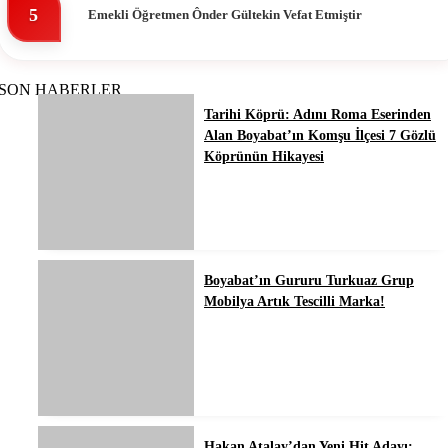
5
Emekli Öğretmen Ônder Gültekin Vefat Etmiştir
SON HABERLER
Tarihi Köprü: Adını Roma Eserinden
Alan Boyabat’ın Komşu İlçesi 7 Gözlü
Köprünün Hikayesi
Boyabat’ın Gururu Turkuaz Grup
Mobilya Artık Tescilli Marka!
Hakan Atalay’dan Yeni Hit Adayı: