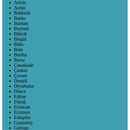
Artvin
Aydın
Balıkesir
Bartın
Batman
Bayburt
Bilecik
Bingöl
Bitlis
Bolu
Burdur
Bursa
Çanakkale
Çankırı
Çorum
Denizli
Diyarbakır
Düzce
Edirne
Elazığ
Erzincan
Erzurum
Eskişehir
Gaziantep
Giresun