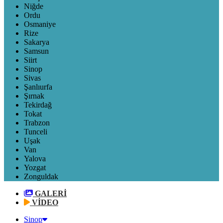
Niğde
Ordu
Osmaniye
Rize
Sakarya
Samsun
Siirt
Sinop
Sivas
Şanlıurfa
Şırnak
Tekirdağ
Tokat
Trabzon
Tunceli
Uşak
Van
Yalova
Yozgat
Zonguldak
GALERİ
VİDEO
Sinop