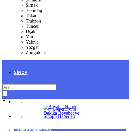
Şırnak
Tekirdağ
Tokat
Trabzon
Tunceli
Uşak
Van
Yalova
Yozgat
Zonguldak
SINOP
SIYASET
BOYABAT
GENEL
DURAĞAN
SPOR
AYANCIK
SERVISLER
SARAYDÜZÜ