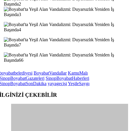
boyabatbelediyesi
BoyabatVandallar
KamuMalı
SinopBoyabatGazateleri
SinopBoyabatHaberleri
SinopBoyabatSonDakika
yayageçişi
YeşileSaygı
İLGİNİZİ
ÇEKEBİLİR