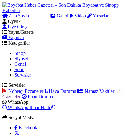
Ana Sayfa
Arama
Galeri
Video
Yazarlar
Üyelik
Üye Girişi
Yayın/Gazete
Yayınlar
Kategoriler
Sinop
Siyaset
Genel
Spor
Servisler
Servisler
Nöbetçi Eczaneler
Hava Durumu
Namaz Vakitleri
Gazeteler
Puan Durumu
WhatsApp
WhatsApp İhbar Hattı
Sosyal Medya
Facebook