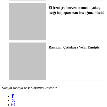
El freni çekilmeyen otomobil yokuş
aşağı inip apartman boşluğuna düştü!
Ramazan Çetinkaya Vefat Etmiştir
Sosyal medya hesaplarımızı keşfedin