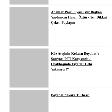
Anahtar Parti Siyasi İşler Başkan
Yardımcısı Hasan Öztürk’ten Dikkat
Çeken Paylaşım
Köz Ateşinin Kokusu Boyabat’ı
Sarıyor: PTT Karşısındaki
Ocakbaşında Fiyatlar Cebi
Yakmıyor!”
Boyabat “Avara Türbesi”