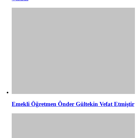
Emekli Öğretmen Ônder Gültekin Vefat Etmiştir