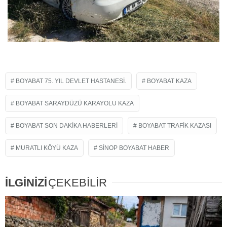
BOYABAT 75. YIL DEVLET HASTANESI.
BOYABAT KAZA
BOYABAT SARAYDÜZÜ KARAYOLU KAZA
BOYABAT SON DAKIKA HABERLERI
BOYABAT TRAFIK KAZASI
MURATLI KÖYÜ KAZA
SINOP BOYABAT HABER
İLGİNİZİ
ÇEKEBİLİR