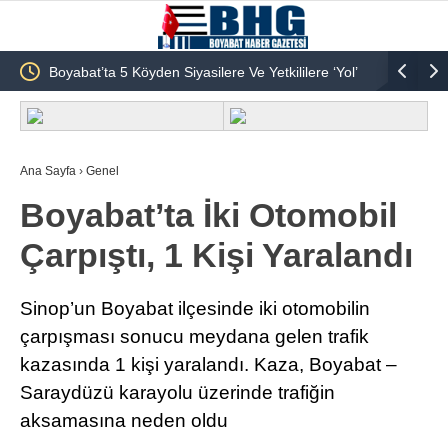
ir
Boyabat’ta 5 Köyden Siyasilere Ve Yetkililere ‘Yol’
Tarihi Kö
Sitemi!
Komşu İlç
Ana Sayfa
›
Genel
Boyabat’ta İki Otomobil
Çarpıştı, 1 Kişi Yaralandı
Sinop’un Boyabat ilçesinde iki otomobilin
çarpışması sonucu meydana gelen trafik
kazasında 1 kişi yaralandı. Kaza, Boyabat –
Saraydüzü karayolu üzerinde trafiğin
aksamasına neden oldu