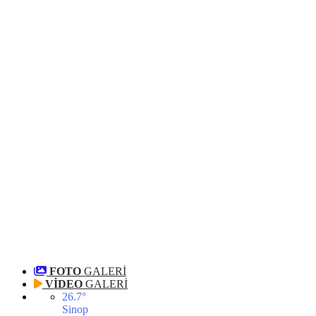
FOTO
GALERİ
VİDEO
GALERİ
26.7
°
Sinop