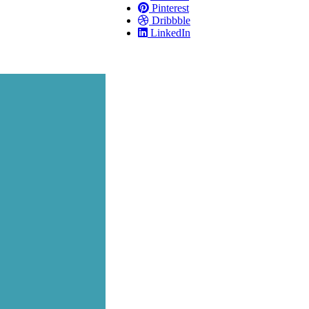
Pinterest
Dribbble
LinkedIn