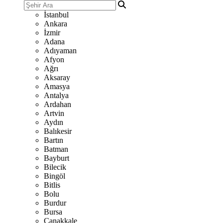
İstanbul
Ankara
İzmir
Adana
Adıyaman
Afyon
Ağrı
Aksaray
Amasya
Antalya
Ardahan
Artvin
Aydın
Balıkesir
Bartın
Batman
Bayburt
Bilecik
Bingöl
Bitlis
Bolu
Burdur
Bursa
Çanakkale