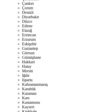
Çankırı
Çorum
Denizli
Diyarbakır
Düzce
Edirne
Elazığ
Erzincan
Erzurum
Eskişehir
Gaziantep
Giresun
Gümüşhane
Hakkari
Hatay
Mersin
Iğdır
Isparta
Kahramanmaraş
Karabük
Karaman
Kars
Kastamonu
Kayseri
Kırıkkale