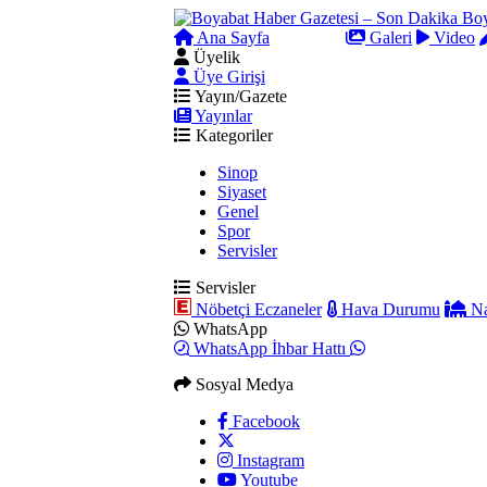
Ana Sayfa
Arama
Galeri
Video
Üyelik
Üye Girişi
Yayın/Gazete
Yayınlar
Kategoriler
Sinop
Siyaset
Genel
Spor
Servisler
Servisler
Nöbetçi Eczaneler
Hava Durumu
Na
WhatsApp
WhatsApp İhbar Hattı
Sosyal Medya
Facebook
Instagram
Youtube