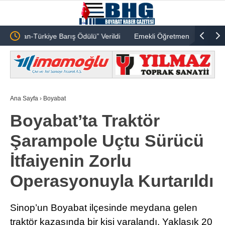
dülü” Verildi
Emekli Öğretmen Ônder Gültekin Vefat Etmiştir
Ana Sayfa
›
Boyabat
Boyabat’ta Traktör
Şarampole Uçtu Sürücü
İtfaiyenin Zorlu
Operasyonuyla Kurtarıldı
Sinop’un Boyabat ilçesinde meydana gelen
traktör kazasında bir kişi yaralandı. Yaklaşık 20