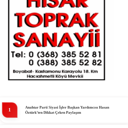
Anahtar Parti Siyasi İşler Başkan Yardımcısı Hasan
1
Öztürk’ten Dikkat Çeken Paylaşım