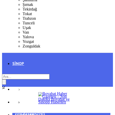
Şırnak
Tekirdağ
Tokat
Trabzon
Tunceli
Uşak
Van
Yalova
Yozgat
Zonguldak
SINOP
SIYASET
BOYABAT
GENEL
DURAĞAN
SPOR
AYANCIK
SERVISLER
SARAYDÜZÜ