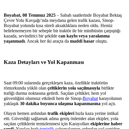
Boyabat, 08 Temmuz 2025
– Sabah saatlerinde Boyabat Bektaş
Çevre Yolu Kavşağı’nda meydana gelen trafik kazası, Sinop-
Boyabat yolunda kısa süreli aksaklıklara neden oldu. Henüz
belirlenemeyen bir sebeple bir traktör ile bir minibüsün çarpıştığı
kazada, sevindirici bir şekilde
can kaybı veya yaralanma
yaşanmadı
. Ancak her iki araçta da
maddi hasar
oluştu.
Kaza Detayları ve Yol Kapanması
Saat 09:00 sularında gerçekleşen kaza, özellikle traktörün
römorkunda yüklü olan
çeltiklerin yola saçılmasıyla
birlikte
trafiği durma noktasına getirdi. Saçılan çeltikler, hem yol
güvenliğini olumsuz etkiledi hem de Sinop-
Boyabat
karayolunun
yaklaşık
30 dakika boyunca ulaşıma kapanmasına
yol açtı.
Olayın hemen ardından
trafik ekipleri
hızla kaza yerine intikal
etti. Güvenliği sağlamak adına geniş önlemler alan ekipler, yola
saçılan çeltiklerin temizlenmesi için Karayolları
ekiplerine haber
verdi
. Yapılan hızlı
temizlik
çalışmalarının ardından yol yeniden