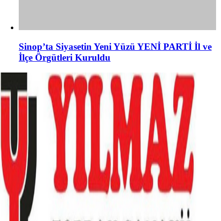
Sinop’ta Siyasetin Yeni Yüzü YENİ PARTİ İl ve
İlçe Örgütleri Kuruldu