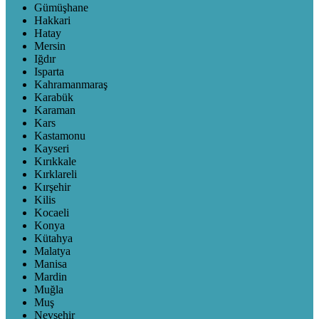
Gümüşhane
Hakkari
Hatay
Mersin
Iğdır
Isparta
Kahramanmaraş
Karabük
Karaman
Kars
Kastamonu
Kayseri
Kırıkkale
Kırklareli
Kırşehir
Kilis
Kocaeli
Konya
Kütahya
Malatya
Manisa
Mardin
Muğla
Muş
Nevşehir