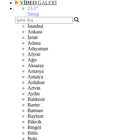
VİDEO
GALERİ
23.1
°
Sinop
İstanbul
Ankara
İzmir
Adana
Adıyaman
Afyon
Ağrı
Aksaray
Amasya
Antalya
Ardahan
Artvin
Aydın
Balıkesir
Bartın
Batman
Bayburt
Bilecik
Bingöl
Bitlis
Bolu