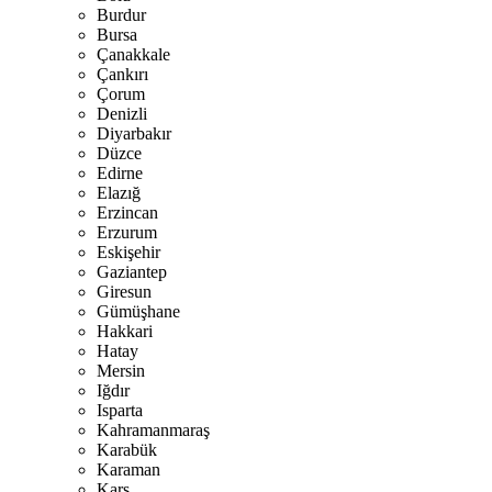
Burdur
Bursa
Çanakkale
Çankırı
Çorum
Denizli
Diyarbakır
Düzce
Edirne
Elazığ
Erzincan
Erzurum
Eskişehir
Gaziantep
Giresun
Gümüşhane
Hakkari
Hatay
Mersin
Iğdır
Isparta
Kahramanmaraş
Karabük
Karaman
Kars