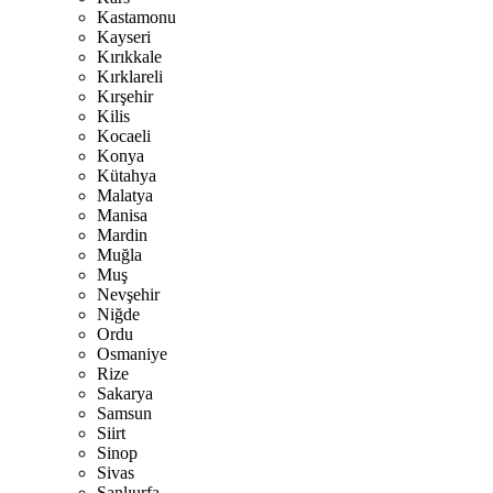
Kastamonu
Kayseri
Kırıkkale
Kırklareli
Kırşehir
Kilis
Kocaeli
Konya
Kütahya
Malatya
Manisa
Mardin
Muğla
Muş
Nevşehir
Niğde
Ordu
Osmaniye
Rize
Sakarya
Samsun
Siirt
Sinop
Sivas
Şanlıurfa