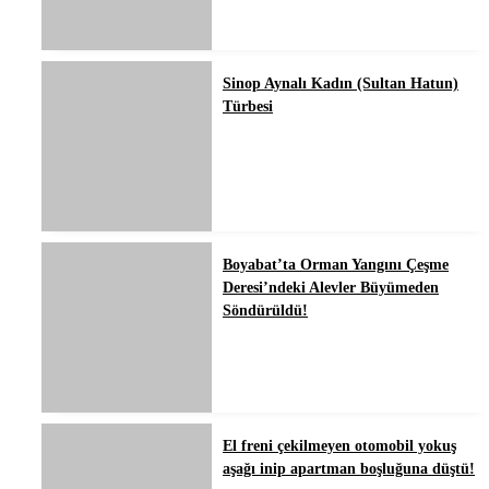
Sinop Aynalı Kadın (Sultan Hatun)
Türbesi
Boyabat’ta Orman Yangını Çeşme
Deresi’ndeki Alevler Büyümeden
Söndürüldü!
El freni çekilmeyen otomobil yokuş
aşağı inip apartman boşluğuna düştü!