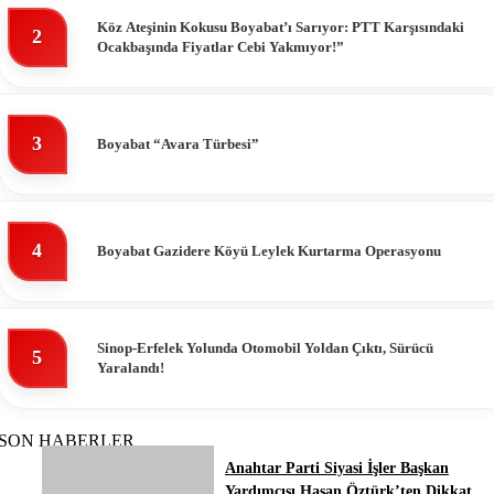
Köz Ateşinin Kokusu Boyabat’ı Sarıyor: PTT Karşısındaki
2
Ocakbaşında Fiyatlar Cebi Yakmıyor!”
3
Boyabat “Avara Türbesi”
4
Boyabat Gazidere Köyü Leylek Kurtarma Operasyonu
Sinop-Erfelek Yolunda Otomobil Yoldan Çıktı, Sürücü
5
Yaralandı!
SON HABERLER
Anahtar Parti Siyasi İşler Başkan
Yardımcısı Hasan Öztürk’ten Dikkat