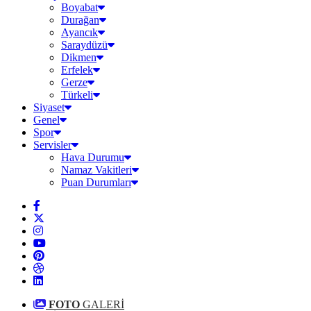
Boyabat
Durağan
Ayancık
Saraydüzü
Dikmen
Erfelek
Gerze
Türkeli
Siyaset
Genel
Spor
Servisler
Hava Durumu
Namaz Vakitleri
Puan Durumları
FOTO
GALERİ