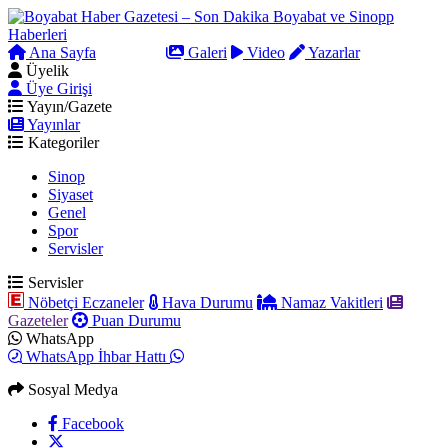
Ana Sayfa
Arama
Galeri
Video
Yazarlar
Üyelik
Üye Girişi
Yayın/Gazete
Yayınlar
Kategoriler
Sinop
Siyaset
Genel
Spor
Servisler
Servisler
Nöbetçi Eczaneler
Hava Durumu
Namaz Vakitleri
Gazeteler
Puan Durumu
WhatsApp
WhatsApp İhbar Hattı
Sosyal Medya
Facebook