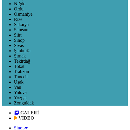
Niğde
Ordu
Osmaniye
Rize
Sakarya
Samsun
Siirt
Sinop
Sivas
Şanlıurfa
Şırnak
Tekirdağ
Tokat
Trabzon
Tunceli
Uşak
Van
Yalova
Yozgat
Zonguldak
GALERİ
VİDEO
Sinop