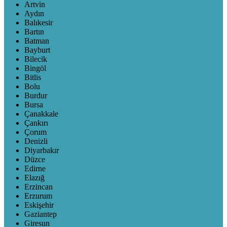
Artvin
Aydın
Balıkesir
Bartın
Batman
Bayburt
Bilecik
Bingöl
Bitlis
Bolu
Burdur
Bursa
Çanakkale
Çankırı
Çorum
Denizli
Diyarbakır
Düzce
Edirne
Elazığ
Erzincan
Erzurum
Eskişehir
Gaziantep
Giresun