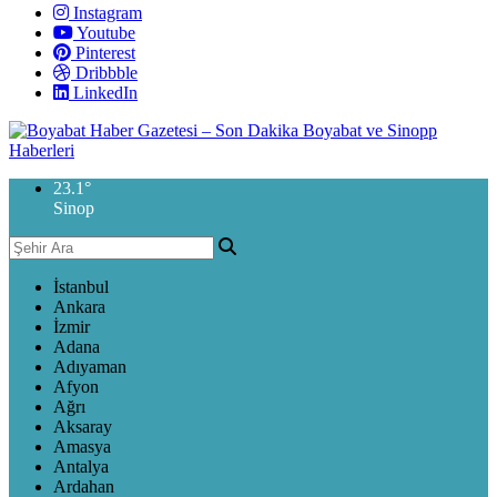
Instagram
Youtube
Pinterest
Dribbble
LinkedIn
23.1
°
Sinop
İstanbul
Ankara
İzmir
Adana
Adıyaman
Afyon
Ağrı
Aksaray
Amasya
Antalya
Ardahan