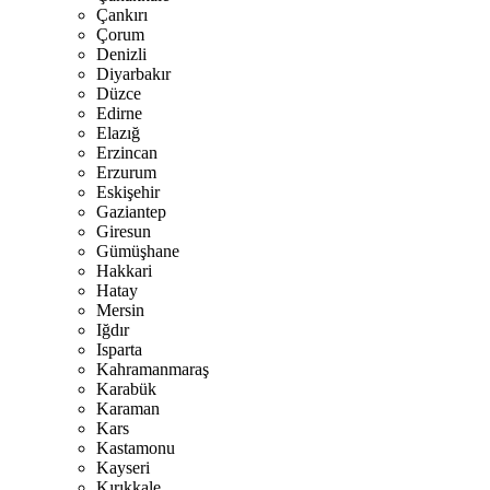
Çankırı
Çorum
Denizli
Diyarbakır
Düzce
Edirne
Elazığ
Erzincan
Erzurum
Eskişehir
Gaziantep
Giresun
Gümüşhane
Hakkari
Hatay
Mersin
Iğdır
Isparta
Kahramanmaraş
Karabük
Karaman
Kars
Kastamonu
Kayseri
Kırıkkale