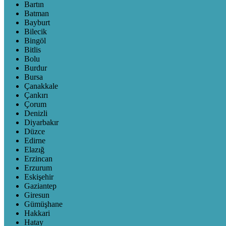
Bartın
Batman
Bayburt
Bilecik
Bingöl
Bitlis
Bolu
Burdur
Bursa
Çanakkale
Çankırı
Çorum
Denizli
Diyarbakır
Düzce
Edirne
Elazığ
Erzincan
Erzurum
Eskişehir
Gaziantep
Giresun
Gümüşhane
Hakkari
Hatay