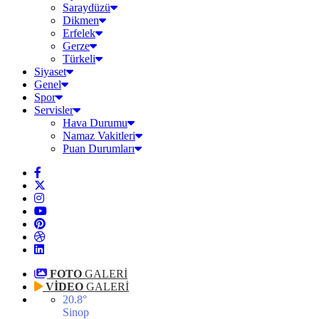
Saraydüzü
Dikmen
Erfelek
Gerze
Türkeli
Siyaset
Genel
Spor
Servisler
Hava Durumu
Namaz Vakitleri
Puan Durumları
FOTO
GALERİ
VİDEO
GALERİ
20.8
°
Sinop