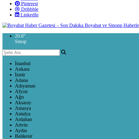
Pinterest
Dribbble
LinkedIn
20.8
°
Sinop
İstanbul
Ankara
İzmir
Adana
Adıyaman
Afyon
Ağrı
Aksaray
Amasya
Antalya
Ardahan
Artvin
Aydın
Balıkesir