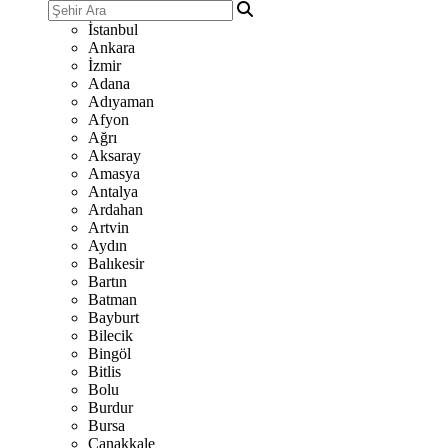
İstanbul
Ankara
İzmir
Adana
Adıyaman
Afyon
Ağrı
Aksaray
Amasya
Antalya
Ardahan
Artvin
Aydın
Balıkesir
Bartın
Batman
Bayburt
Bilecik
Bingöl
Bitlis
Bolu
Burdur
Bursa
Çanakkale