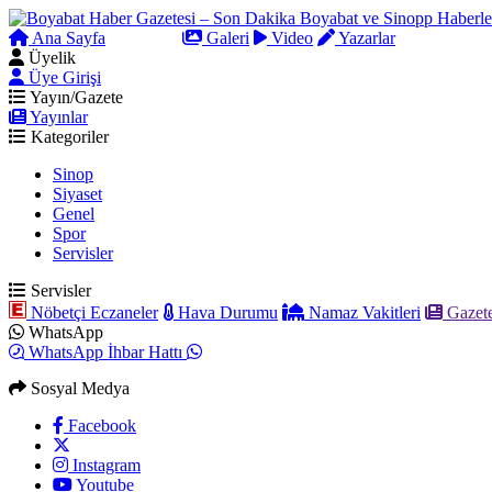
Ana Sayfa
Arama
Galeri
Video
Yazarlar
Üyelik
Üye Girişi
Yayın/Gazete
Yayınlar
Kategoriler
Sinop
Siyaset
Genel
Spor
Servisler
Servisler
Nöbetçi Eczaneler
Hava Durumu
Namaz Vakitleri
Gazete
WhatsApp
WhatsApp İhbar Hattı
Sosyal Medya
Facebook
Instagram
Youtube