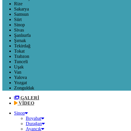
Rize
Sakarya
Samsun
Siirt
Sinop
Sivas
Şanlıurfa
Şırnak
Tekirdağ
Tokat
Trabzon
Tunceli
Uşak
Van
Yalova
Yozgat
Zonguldak
GALERİ
VİDEO
Sinop
Boyabat
Durağan
Ayancık