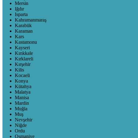
Mersin
Iğdır
Isparta
Kahramanmaraş
Karabük
Karaman
Kars
Kastamonu
Kayseri
Kırıkkale
Kırklareli
Kırşehir
Kilis
Kocaeli
Konya
Kütahya
Malatya
Manisa
Mardin
Muğla
Muş
Nevşehir
Niğde
Ordu
Osmaniye