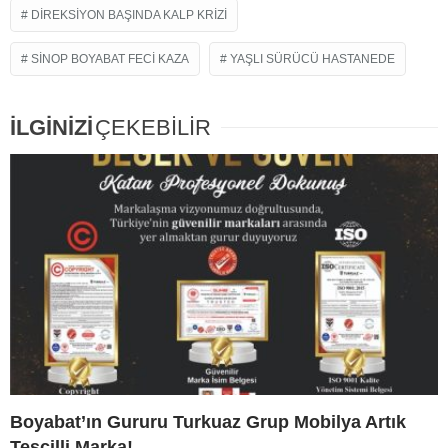
DIREKSIYON BAŞINDA KALP KRIZI
SINOP BOYABAT FECI KAZA
YAŞLI SÜRÜCÜ HASTANEDE
İLGİNİZİ
ÇEKEBİLİR
Boyabat’ın Gururu Turkuaz Grup Mobilya Artık
Tescilli Marka!