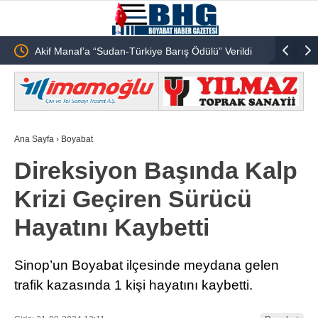
ijital
Akif Manaf’a “Sudan-Türkiye Barış Ödülü” Verildi
Emekli Öğ
Ana Sayfa
›
Boyabat
Direksiyon Başında Kalp
Krizi Geçiren Sürücü
Hayatını Kaybetti
Sinop’un Boyabat ilçesinde meydana gelen
trafik kazasında 1 kişi hayatını kaybetti.