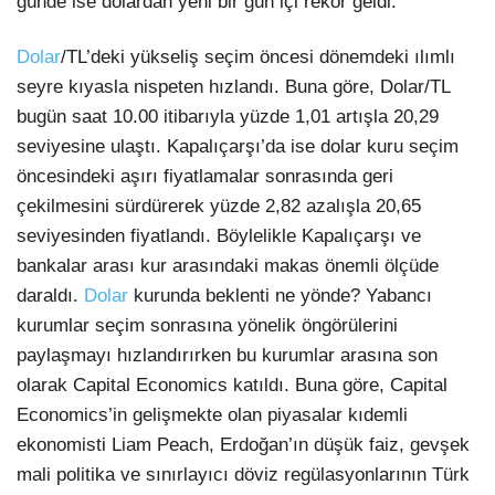
günde ise dolardan yeni bir gün içi rekor geldi.
Dolar
/TL’deki yükseliş seçim öncesi dönemdeki ılımlı
seyre kıyasla nispeten hızlandı. Buna göre, Dolar/TL
bugün saat 10.00 itibarıyla yüzde 1,01 artışla 20,29
seviyesine ulaştı. Kapalıçarşı’da ise dolar kuru seçim
öncesindeki aşırı fiyatlamalar sonrasında geri
çekilmesini sürdürerek yüzde 2,82 azalışla 20,65
seviyesinden fiyatlandı. Böylelikle Kapalıçarşı ve
bankalar arası kur arasındaki makas önemli ölçüde
daraldı.
Dolar
kurunda beklenti ne yönde? Yabancı
kurumlar seçim sonrasına yönelik öngörülerini
paylaşmayı hızlandırırken bu kurumlar arasına son
olarak Capital Economics katıldı. Buna göre, Capital
Economics’in gelişmekte olan piyasalar kıdemli
ekonomisti Liam Peach, Erdoğan’ın düşük faiz, gevşek
mali politika ve sınırlayıcı döviz regülasyonlarının Türk