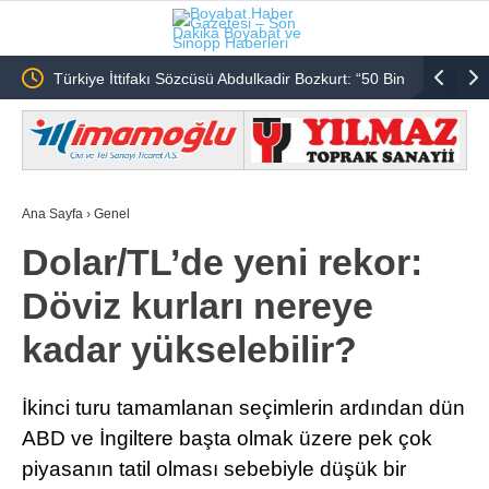
Türkiye İttifakı Sözcüsü Abdulkadir Bozkurt: “50 Bin
THK Sino
Şehidin Hesabını Kim Verecek?”
Kulübüne 
Ana Sayfa
›
Genel
Dolar/TL’de yeni rekor:
Döviz kurları nereye
kadar yükselebilir?
İkinci turu tamamlanan seçimlerin ardından dün
ABD ve İngiltere başta olmak üzere pek çok
piyasanın tatil olması sebebiyle düşük bir