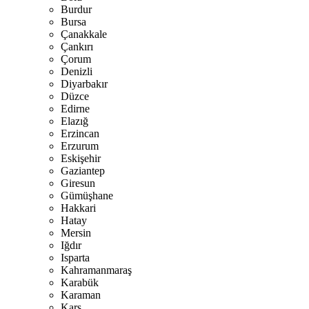
Burdur
Bursa
Çanakkale
Çankırı
Çorum
Denizli
Diyarbakır
Düzce
Edirne
Elazığ
Erzincan
Erzurum
Eskişehir
Gaziantep
Giresun
Gümüşhane
Hakkari
Hatay
Mersin
Iğdır
Isparta
Kahramanmaraş
Karabük
Karaman
Kars