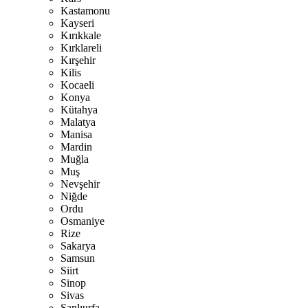
Kastamonu
Kayseri
Kırıkkale
Kırklareli
Kırşehir
Kilis
Kocaeli
Konya
Kütahya
Malatya
Manisa
Mardin
Muğla
Muş
Nevşehir
Niğde
Ordu
Osmaniye
Rize
Sakarya
Samsun
Siirt
Sinop
Sivas
Şanlıurfa