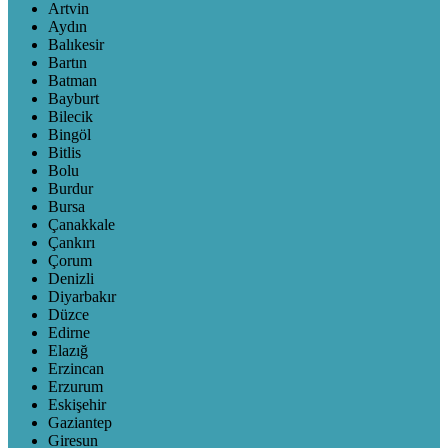
Artvin
Aydın
Balıkesir
Bartın
Batman
Bayburt
Bilecik
Bingöl
Bitlis
Bolu
Burdur
Bursa
Çanakkale
Çankırı
Çorum
Denizli
Diyarbakır
Düzce
Edirne
Elazığ
Erzincan
Erzurum
Eskişehir
Gaziantep
Giresun