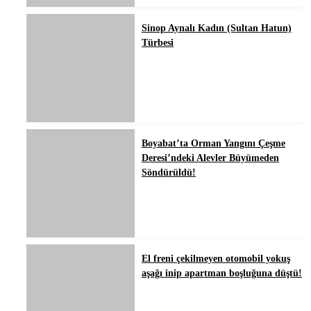
Sinop Aynalı Kadın (Sultan Hatun)
Türbesi
Boyabat’ta Orman Yangını Çeşme
Deresi’ndeki Alevler Büyümeden
Söndürüldü!
El freni çekilmeyen otomobil yokuş
aşağı inip apartman boşluğuna düştü!