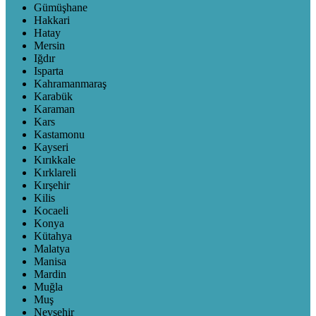
Gümüşhane
Hakkari
Hatay
Mersin
Iğdır
Isparta
Kahramanmaraş
Karabük
Karaman
Kars
Kastamonu
Kayseri
Kırıkkale
Kırklareli
Kırşehir
Kilis
Kocaeli
Konya
Kütahya
Malatya
Manisa
Mardin
Muğla
Muş
Nevşehir