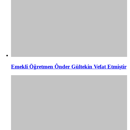
Emekli Öğretmen Ônder Gültekin Vefat Etmiştir