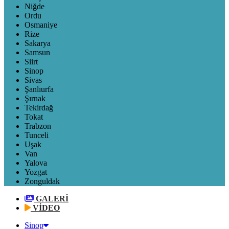
Niğde
Ordu
Osmaniye
Rize
Sakarya
Samsun
Siirt
Sinop
Sivas
Şanlıurfa
Şırnak
Tekirdağ
Tokat
Trabzon
Tunceli
Uşak
Van
Yalova
Yozgat
Zonguldak
GALERİ
VİDEO
Sinop