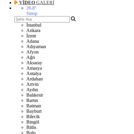
VİDEO
GALERİ
26.8
°
Sinop
İstanbul
Ankara
İzmir
Adana
Adıyaman
Afyon
Ağrı
Aksaray
Amasya
Antalya
Ardahan
Artvin
Aydın
Balıkesir
Bartın
Batman
Bayburt
Bilecik
Bingöl
Bitlis
Bolu