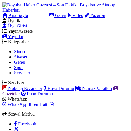
Ana Sayfa
Arama
Galeri
Video
Yazarlar
Üyelik
Üye Girişi
Yayın/Gazete
Yayınlar
Kategoriler
Sinop
Siyaset
Genel
Spor
Servisler
Servisler
Nöbetçi Eczaneler
Hava Durumu
Namaz Vakitleri
Gazeteler
Puan Durumu
WhatsApp
WhatsApp İhbar Hattı
Sosyal Medya
Facebook