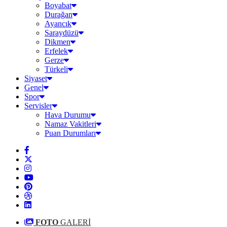
Boyabat
Durağan
Ayancık
Saraydüzü
Dikmen
Erfelek
Gerze
Türkeli
Siyaset
Genel
Spor
Servisler
Hava Durumu
Namaz Vakitleri
Puan Durumları
FOTO
GALERİ