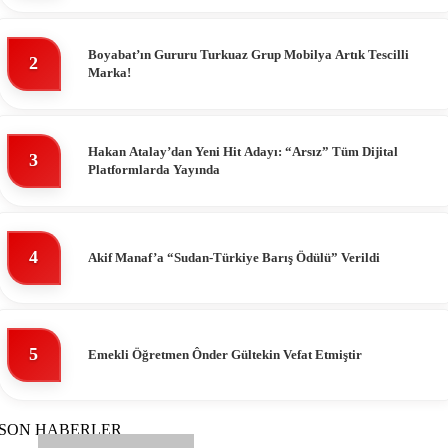
Boyabat’ın Gururu Turkuaz Grup Mobilya Artık Tescilli
2
Marka!
Hakan Atalay’dan Yeni Hit Adayı: “Arsız” Tüm Dijital
3
Platformlarda Yayında
4
Akif Manaf’a “Sudan-Türkiye Barış Ödülü” Verildi
5
Emekli Öğretmen Ônder Gültekin Vefat Etmiştir
SON HABERLER