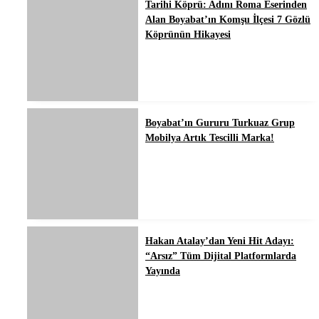
Tarihi Köprü: Adını Roma Eserinden
Alan Boyabat’ın Komşu İlçesi 7 Gözlü
Köprünün Hikayesi
Boyabat’ın Gururu Turkuaz Grup
Mobilya Artık Tescilli Marka!
Hakan Atalay’dan Yeni Hit Adayı:
“Arsız” Tüm Dijital Platformlarda
Yayında