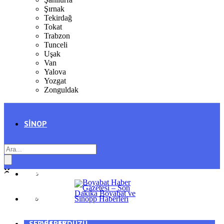
Şırnak
Tekirdağ
Tokat
Trabzon
Tunceli
Uşak
Van
Yalova
Yozgat
Zonguldak
SINOP
SIYASET
BOYABAT
GENEL
DURAĞAN
SPOR
AYANCIK
SERVISLER
SARAYDÜZÜ