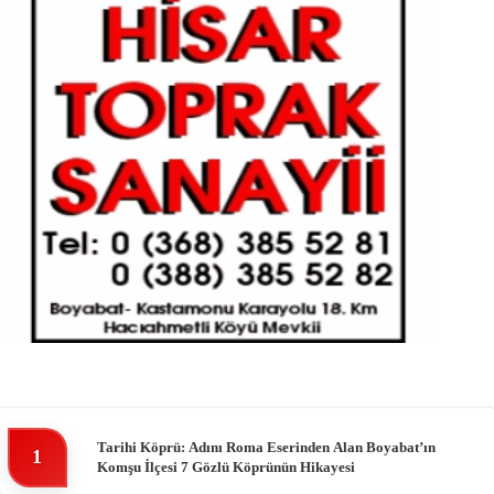
Tarihi Köprü: Adını Roma Eserinden Alan Boyabat’ın
1
Komşu İlçesi 7 Gözlü Köprünün Hikayesi