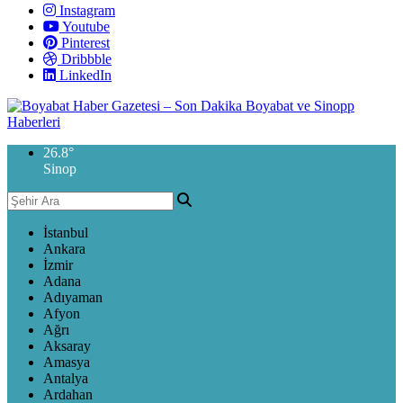
Instagram
Youtube
Pinterest
Dribbble
LinkedIn
26.8
°
Sinop
İstanbul
Ankara
İzmir
Adana
Adıyaman
Afyon
Ağrı
Aksaray
Amasya
Antalya
Ardahan