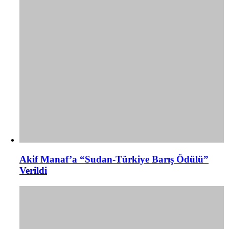
Akif Manaf’a “Sudan-Türkiye Barış Ödülü”
Verildi