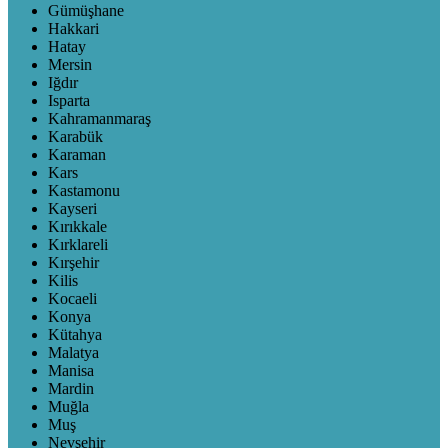
Gümüşhane
Hakkari
Hatay
Mersin
Iğdır
Isparta
Kahramanmaraş
Karabük
Karaman
Kars
Kastamonu
Kayseri
Kırıkkale
Kırklareli
Kırşehir
Kilis
Kocaeli
Konya
Kütahya
Malatya
Manisa
Mardin
Muğla
Muş
Nevşehir