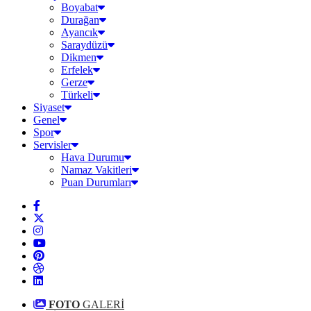
Boyabat
Durağan
Ayancık
Saraydüzü
Dikmen
Erfelek
Gerze
Türkeli
Siyaset
Genel
Spor
Servisler
Hava Durumu
Namaz Vakitleri
Puan Durumları
FOTO
GALERİ