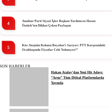
Anahtar Parti Siyasi İşler Başkan Yardımcısı Hasan
4
Öztürk’ten Dikkat Çeken Paylaşım
Köz Ateşinin Kokusu Boyabat’ı Sarıyor: PTT Karşısındaki
5
Ocakbaşında Fiyatlar Cebi Yakmıyor!”
SON HABERLER
Hakan Atalay’dan Yeni Hit Adayı:
“Arsız” Tüm Dijital Platformlarda
Yayında