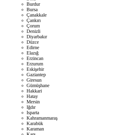
Burdur
Bursa
Çanakkale
Çankırı
Çorum
Denizli
Diyarbakır
Düzce
Edirne
Elazığ
Erzincan
Erzurum
Eskişehir
Gaziantep
Giresun
Gümüşhane
Hakkari
Hatay
Mersin
Iğdır
Isparta
Kahramanmaraş
Karabük
Karaman
Kars