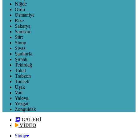
Niğde
Ordu
Osmaniye
Rize
Sakarya
Samsun
Siirt
Sinop
Sivas
Şanlıurfa
Şırnak
Tekirdağ
Tokat
Trabzon
Tunceli
Uşak
Van
Yalova
Yozgat
Zonguldak
GALERİ
VİDEO
Sinop