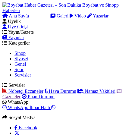
Ana Sayfa
Arama
Galeri
Video
Yazarlar
Üyelik
Üye Girişi
Yayın/Gazete
Yayınlar
Kategoriler
Sinop
Siyaset
Genel
Spor
Servisler
Servisler
Nöbetçi Eczaneler
Hava Durumu
Namaz Vakitleri
Gazeteler
Puan Durumu
WhatsApp
WhatsApp İhbar Hattı
Sosyal Medya
Facebook