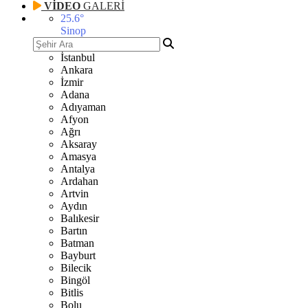
VİDEO
GALERİ
25.6
°
Sinop
İstanbul
Ankara
İzmir
Adana
Adıyaman
Afyon
Ağrı
Aksaray
Amasya
Antalya
Ardahan
Artvin
Aydın
Balıkesir
Bartın
Batman
Bayburt
Bilecik
Bingöl
Bitlis
Bolu