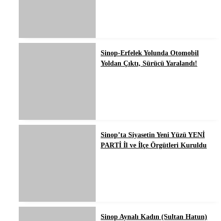
Sinop-Erfelek Yolunda Otomobil
Yoldan Çıktı, Sürücü Yaralandı!
Sinop’ta Siyasetin Yeni Yüzü YENİ
PARTİ İl ve İlçe Örgütleri Kuruldu
Sinop Aynalı Kadın (Sultan Hatun)