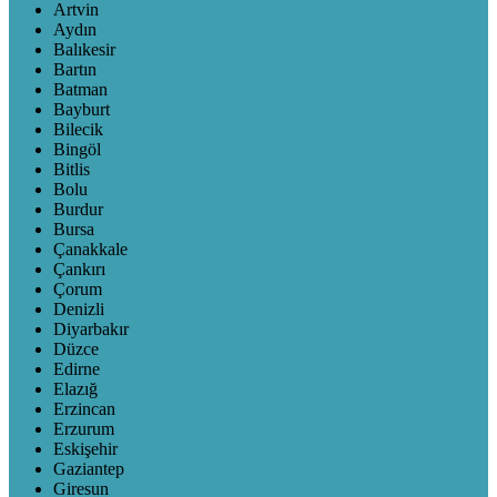
Artvin
Aydın
Balıkesir
Bartın
Batman
Bayburt
Bilecik
Bingöl
Bitlis
Bolu
Burdur
Bursa
Çanakkale
Çankırı
Çorum
Denizli
Diyarbakır
Düzce
Edirne
Elazığ
Erzincan
Erzurum
Eskişehir
Gaziantep
Giresun