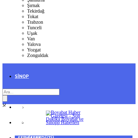
Şırnak
Tekirdağ
Tokat
Trabzon
Tunceli
Uşak
Van
Yalova
Yozgat
Zonguldak
SINOP
SIYASET
BOYABAT
GENEL
DURAĞAN
SPOR
AYANCIK
SERVISLER
SARAYDÜZÜ