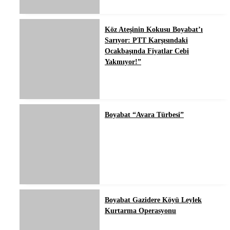
Köz Ateşinin Kokusu Boyabat’ı
Sarıyor: PTT Karşısındaki
Ocakbaşında Fiyatlar Cebi
Yakmıyor!”
Boyabat “Avara Türbesi”
Boyabat Gazidere Köyü Leylek
Kurtarma Operasyonu