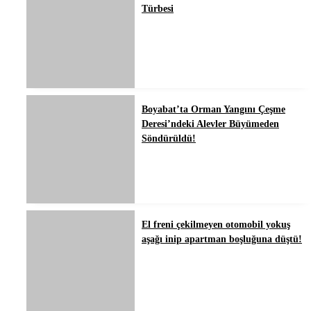
Türbesi
Boyabat’ta Orman Yangını Çeşme
Deresi’ndeki Alevler Büyümeden
Söndürüldü!
El freni çekilmeyen otomobil yokuş
aşağı inip apartman boşluğuna düştü!