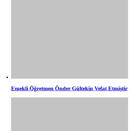
Emekli Öğretmen Ônder Gültekin Vefat Etmiştir