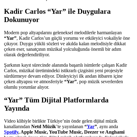
Kadir Carlos “Yar” ile Duygulara
Dokunuyor
Modern pop altyapılarını geleneksel melodilerle harmanlayan
“Yar”
, Kadir Carlos’un güçlü yorumu ve etkileyici vokaliyle öne
çıkıyor. Duygu yüklü sözleri ve akılda kalan melodisiyle dikkat
çeken eser, sanatçının müzikal yolculuğunda önemli bir adım
olarak değerlendiriliyor.
Şarkının kayıt sürecinde alanında başarılı isimlerle çalışan Kadir
Carlos, müzikal üretimindeki istikrarlı çizgisini yeni projesiyle
sürdürmeye devam ediyor. Dinleyiciyi ilk andan itibaren içine
çeken altyapısı ve atmosferiyle
“Yar”
, pop müzik severlerden
olumlu yorumlar alıyor.
“Yar” Tüm Dijital Platformlarda
Yayında
Video klibiyle birlikte Türkiye’nin önde gelen dijital müzik
kanallarından
Netd Müzik
’te yayınlanan
“
Yar
”
, aynı anda
Spotify
, Apple Music, YouTube Music, Deezer ve Anghami