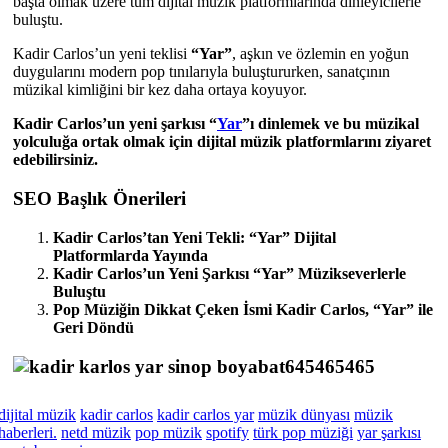
başta olmak üzere tüm dijital müzik platformlarında dinleyicilerle
buluştu.
Kadir Carlos’un yeni teklisi
“Yar”
, aşkın ve özlemin en yoğun
duygularını modern pop tınılarıyla buluştururken, sanatçının
müzikal kimliğini bir kez daha ortaya koyuyor.
Kadir Carlos’un yeni şarkısı “
Yar
”ı dinlemek ve bu müzikal
yolculuğa ortak olmak için dijital müzik platformlarını ziyaret
edebilirsiniz.
SEO Başlık Önerileri
Kadir Carlos’tan Yeni Tekli: “Yar” Dijital
Platformlarda Yayında
Kadir Carlos’un Yeni Şarkısı “Yar” Müzikseverlerle
Buluştu
Pop Müziğin Dikkat Çeken İsmi Kadir Carlos, “Yar” ile
Geri Döndü
dijital müzik
kadir carlos
kadir carlos yar
müzik dünyası
müzik
haberleri.
netd müzik
pop müzik
spotify
türk pop müziği
yar şarkısı