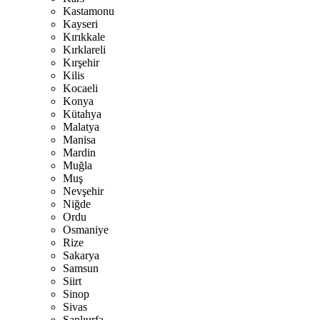
Kastamonu
Kayseri
Kırıkkale
Kırklareli
Kırşehir
Kilis
Kocaeli
Konya
Kütahya
Malatya
Manisa
Mardin
Muğla
Muş
Nevşehir
Niğde
Ordu
Osmaniye
Rize
Sakarya
Samsun
Siirt
Sinop
Sivas
Şanlıurfa