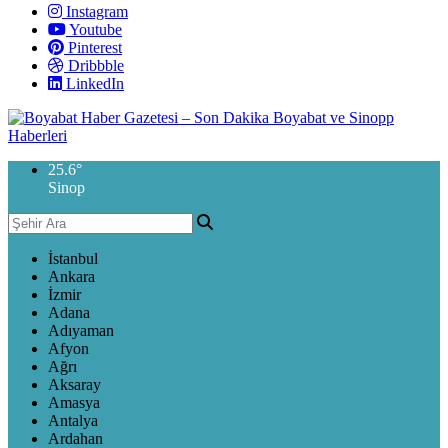
Instagram
Youtube
Pinterest
Dribbble
LinkedIn
25.6
°
Sinop
İstanbul
Ankara
İzmir
Adana
Adıyaman
Afyon
Ağrı
Aksaray
Amasya
Antalya
Ardahan