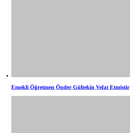
Emekli Öğretmen Ônder Gültekin Vefat Etmiştir