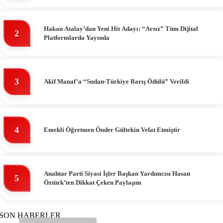
Hakan Atalay’dan Yeni Hit Adayı: “Arsız” Tüm Dijital
2
Platformlarda Yayında
3
Akif Manaf’a “Sudan-Türkiye Barış Ödülü” Verildi
4
Emekli Öğretmen Ônder Gültekin Vefat Etmiştir
Anahtar Parti Siyasi İşler Başkan Yardımcısı Hasan
5
Öztürk’ten Dikkat Çeken Paylaşım
SON HABERLER