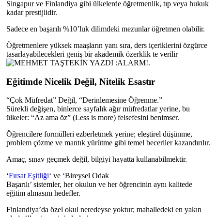
Singapur ve Finlandiya gibi ülkelerde öğretmenlik, tıp veya hukuk
kadar prestijlidir.
Sadece en başarılı %10’luk dilimdeki mezunlar öğretmen olabilir.
​Öğretmenlere yüksek maaşların yanı sıra, ders içeriklerini özgürce
tasarlayabilecekleri geniş bir akademik özerklik te verilir
.
Eğitimde Nicelik Değil, Nitelik Esastır
“Çok Müfredat” Değil, “Derinlemesine Öğrenme.”
​Sürekli değişen, binlerce sayfalık ağır müfredatlar yerine, bu
ülkeler: “Az ama öz” (Less is more) felsefesini benimser.
​Öğrencilere formülleri ezberletmek yerine; eleştirel düşünme,
problem çözme ve mantık yürütme gibi temel beceriler kazandırılır.
​Amaç, sınav geçmek değil, bilgiyi hayatta kullanabilmektir.
‘
Fırsat Eşitliği
‘ ve ‘Bireysel Odak
​Başarılı’ sistemler, her okulun ve her öğrencinin aynı kalitede
eğitim almasını hedefler.
​Finlandiya’da özel okul neredeyse yoktur; mahalledeki en yakın