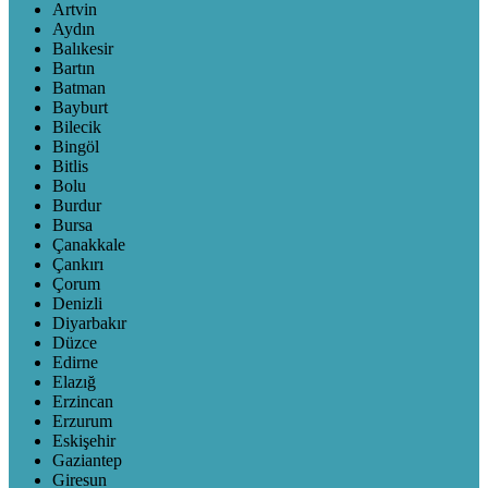
Artvin
Aydın
Balıkesir
Bartın
Batman
Bayburt
Bilecik
Bingöl
Bitlis
Bolu
Burdur
Bursa
Çanakkale
Çankırı
Çorum
Denizli
Diyarbakır
Düzce
Edirne
Elazığ
Erzincan
Erzurum
Eskişehir
Gaziantep
Giresun