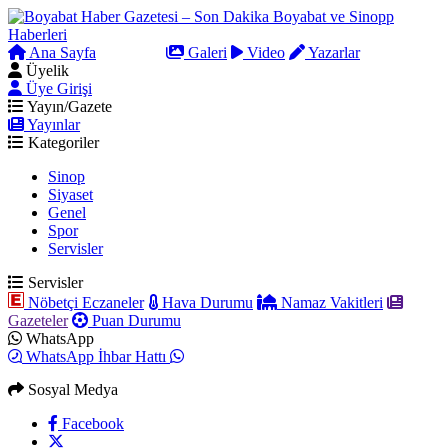
Ana Sayfa
Arama
Galeri
Video
Yazarlar
Üyelik
Üye Girişi
Yayın/Gazete
Yayınlar
Kategoriler
Sinop
Siyaset
Genel
Spor
Servisler
Servisler
Nöbetçi Eczaneler
Hava Durumu
Namaz Vakitleri
Gazeteler
Puan Durumu
WhatsApp
WhatsApp İhbar Hattı
Sosyal Medya
Facebook