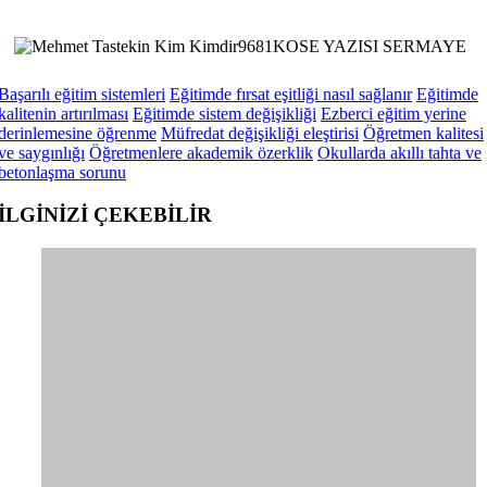
Başarılı eğitim sistemleri
Eğitimde fırsat eşitliği nasıl sağlanır
Eğitimde
kalitenin artırılması
Eğitimde sistem değişikliği
Ezberci eğitim yerine
derinlemesine öğrenme
Müfredat değişikliği eleştirisi
Öğretmen kalitesi
ve saygınlığı
Öğretmenlere akademik özerklik
Okullarda akıllı tahta ve
betonlaşma sorunu
İLGİNİZİ
ÇEKEBİLİR