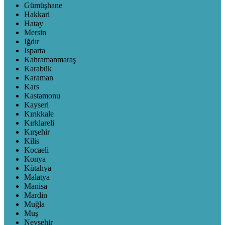
Gümüşhane
Hakkari
Hatay
Mersin
Iğdır
Isparta
Kahramanmaraş
Karabük
Karaman
Kars
Kastamonu
Kayseri
Kırıkkale
Kırklareli
Kırşehir
Kilis
Kocaeli
Konya
Kütahya
Malatya
Manisa
Mardin
Muğla
Muş
Nevşehir