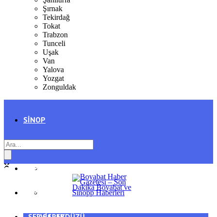
Şırnak
Tekirdağ
Tokat
Trabzon
Tunceli
Uşak
Van
Yalova
Yozgat
Zonguldak
SINOP
SIYASET
BOYABAT
GENEL
DURAĞAN
SPOR
AYANCIK
SERVISLER
SARAYDÜZÜ