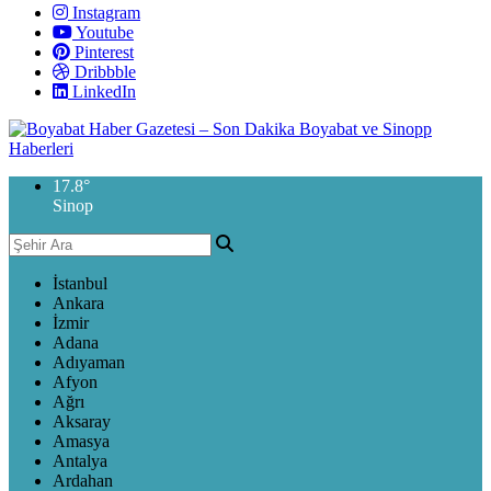
Instagram
Youtube
Pinterest
Dribbble
LinkedIn
17.8
°
Sinop
İstanbul
Ankara
İzmir
Adana
Adıyaman
Afyon
Ağrı
Aksaray
Amasya
Antalya
Ardahan