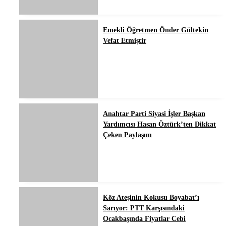
Emekli Öğretmen Ônder Gültekin
Vefat Etmiştir
Anahtar Parti Siyasi İşler Başkan
Yardımcısı Hasan Öztürk’ten Dikkat
Çeken Paylaşım
Köz Ateşinin Kokusu Boyabat’ı
Sarıyor: PTT Karşısındaki
Ocakbaşında Fiyatlar Cebi