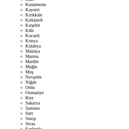
Kastamonu
Kayseri
Kırıkkale
Kırklareli
Kırşehir
Kilis
Kocaeli
Konya
Kütahya
Malatya
Manisa
Mardin
Muğla
Muş
Nevşehir
Niğde
Ordu
Osmaniye
Rize
Sakarya
Samsun
Siirt
Sinop
Sivas
Şanlıurfa