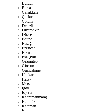
Burdur
Bursa
Çanakkale
Çankırı
Çorum
Denizli
Diyarbakır
Düzce
Edirne
Elazığ
Erzincan
Erzurum
Eskişehir
Gaziantep
Giresun
Gümüşhane
Hakkari
Hatay
Mersin
Iğdır
Isparta
Kahramanmaraş
Karabük
Karaman
Kars