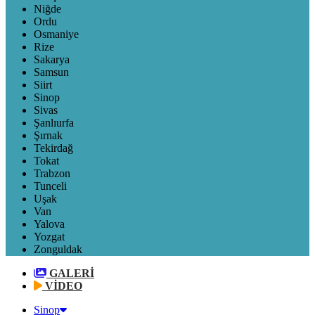
Niğde
Ordu
Osmaniye
Rize
Sakarya
Samsun
Siirt
Sinop
Sivas
Şanlıurfa
Şırnak
Tekirdağ
Tokat
Trabzon
Tunceli
Uşak
Van
Yalova
Yozgat
Zonguldak
GALERİ
VİDEO
Sinop