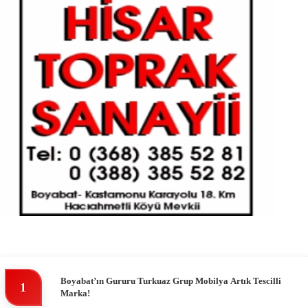
Boyabat’ın Gururu Turkuaz Grup Mobilya Artık Tescilli
1
Marka!