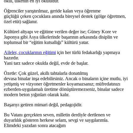
okul, ülkenin en iyi okuludur.
​Öğrenciler yarıştırılmaz, geride kalan veya öğrenme
güçlüğü çeken çocuklara anında bireysel destek (gölge öğretmen,
özel etüt) sağlanır.
Kültürel altyapı ve eğitime verilen değer ise; ​Güney Kore ve
Japonya gibi Asya ülkelerinde başarının arkasında disiplin ve
toplumsal bir “eğitim kutsallığı” kültürü yatar.
Aileler, çocuklarının eğitimi
için her türlü fedakarlığı yapmaya
hazırdır.
Yani tarz sadece okulda değil, evde de başlar.
​Özetle: Çok güzel, akıllı tahtalarla donatılmış
devasa binalar inşa edebilirsiniz. Ancak o binaların içine mutlu, iyi
yetişmiş ve vizyoner öğretmenler koyamazsanız; müfredatınızı
ezberden-uygulamalı üretime dönüştüremezseniz, binalar sadece
modern beton yığınları olarak kalır.
Başarıyı getiren mimari değil, pedagojidir.
Bu Vatanı gerçekten seven, milletin derdiyle dertlenen ve
duyarlılık gösteren herkese selam, sevgi ve saygılarımla.
Elimdeki yazıdan sonra atacağım