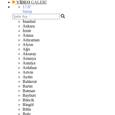
VİDEO
GALERİ
17.8
°
Sinop
İstanbul
Ankara
İzmir
Adana
Adıyaman
Afyon
Ağrı
Aksaray
Amasya
Antalya
Ardahan
Artvin
Aydın
Balıkesir
Bartın
Batman
Bayburt
Bilecik
Bingöl
Bitlis
Bolu