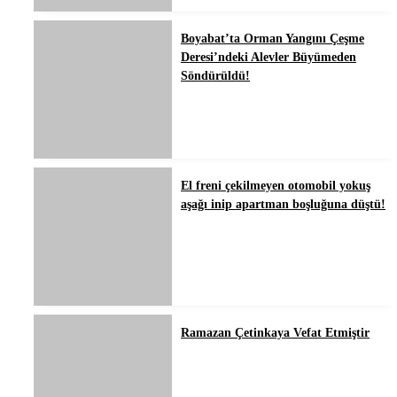
Boyabat’ta Orman Yangını Çeşme
Deresi’ndeki Alevler Büyümeden
Söndürüldü!
El freni çekilmeyen otomobil yokuş
aşağı inip apartman boşluğuna düştü!
Ramazan Çetinkaya Vefat Etmiştir