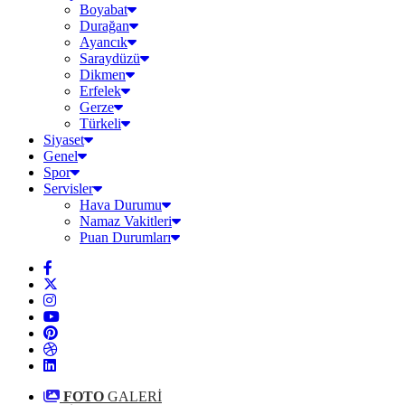
Boyabat
Durağan
Ayancık
Saraydüzü
Dikmen
Erfelek
Gerze
Türkeli
Siyaset
Genel
Spor
Servisler
Hava Durumu
Namaz Vakitleri
Puan Durumları
FOTO
GALERİ