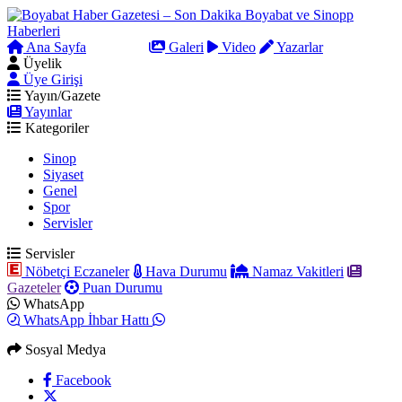
Ana Sayfa
Arama
Galeri
Video
Yazarlar
Üyelik
Üye Girişi
Yayın/Gazete
Yayınlar
Kategoriler
Sinop
Siyaset
Genel
Spor
Servisler
Servisler
Nöbetçi Eczaneler
Hava Durumu
Namaz Vakitleri
Gazeteler
Puan Durumu
WhatsApp
WhatsApp İhbar Hattı
Sosyal Medya
Facebook