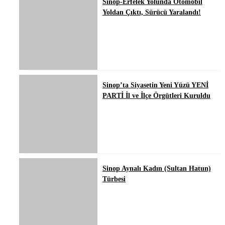
Sinop-Erfelek Yolunda Otomobil
Yoldan Çıktı, Sürücü Yaralandı!
Sinop’ta Siyasetin Yeni Yüzü YENİ
PARTİ İl ve İlçe Örgütleri Kuruldu
Sinop Aynalı Kadın (Sultan Hatun)
Türbesi