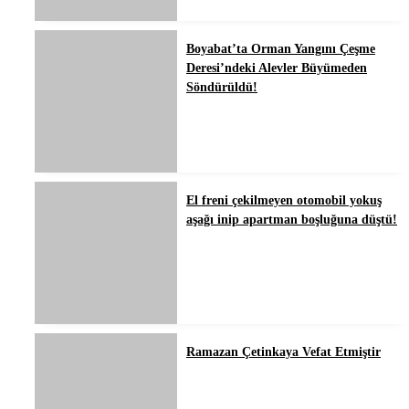
Boyabat’ta Orman Yangını Çeşme
Deresi’ndeki Alevler Büyümeden
Söndürüldü!
El freni çekilmeyen otomobil yokuş
aşağı inip apartman boşluğuna düştü!
Ramazan Çetinkaya Vefat Etmiştir