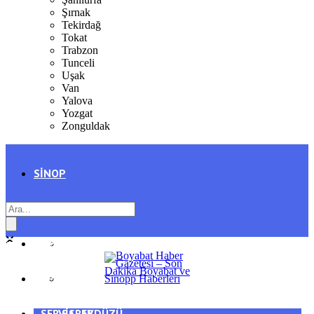
Şırnak
Tekirdağ
Tokat
Trabzon
Tunceli
Uşak
Van
Yalova
Yozgat
Zonguldak
SINOP
SIYASET
BOYABAT
GENEL
DURAĞAN
SPOR
AYANCIK
SERVISLER
SARAYDÜZÜ