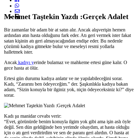
Mehmet Taştekin Yazdı :Gerçek Adalet
Bir zamanlar bir adam bir at satın alır. Ancak alışverişin hemen
ardından atın hasta olduğunu fark eder. Atı geri vermek ister fakat
satan kişinin atı geri almayacağından endişe eder. Bu nedenle
çözümü kadıya gitmekte bulur ve meseleyi resmi yollarla
halletmek ister.
Ancak
kadıyı y
erinde bulamaz ve mahkeme ertesi güne kalır. O
gece hasta at ölür.
Ertesi gün durumu kadıya anlatır ve ne yapılabileceğini sorar.
Kadı, “Zararını ben ödeyeceğim.” der. Şaşkınlıkla kadıya bakan
adam, “Sizin konuyla bir ilginiz yok, niçin ödeyeceksiniz ki?” diye
sorar.
Kadı şu manidar cevabı verir:
“Evet, görünürde benim konuyla ilgim yok gibi ama işin aslı öyle
değil. Sen dün geldiğinde ben yerimde olsaydım, at hasta olduğu
için o atı geri verdirirdim ve sen de paranı geri alırdın. O hasta at