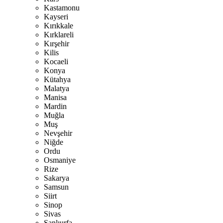
Kastamonu
Kayseri
Kırıkkale
Kırklareli
Kırşehir
Kilis
Kocaeli
Konya
Kütahya
Malatya
Manisa
Mardin
Muğla
Muş
Nevşehir
Niğde
Ordu
Osmaniye
Rize
Sakarya
Samsun
Siirt
Sinop
Sivas
Şanlıurfa