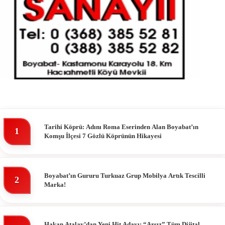
Tarihi Köprü: Adını Roma Eserinden Alan Boyabat’ın
1
Komşu İlçesi 7 Gözlü Köprünün Hikayesi
Boyabat’ın Gururu Turkuaz Grup Mobilya Artık Tescilli
2
Marka!
Hakan Atalay’dan Yeni Hit Adayı: “Arsız” Tüm Dijital