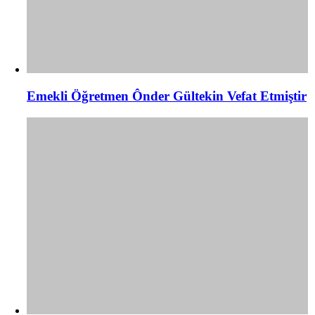
Emekli Öğretmen Ônder Gültekin Vefat Etmiştir