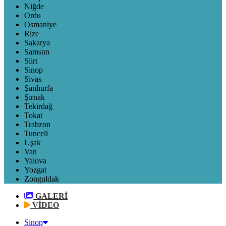
Niğde
Ordu
Osmaniye
Rize
Sakarya
Samsun
Siirt
Sinop
Sivas
Şanlıurfa
Şırnak
Tekirdağ
Tokat
Trabzon
Tunceli
Uşak
Van
Yalova
Yozgat
Zonguldak
GALERİ
VİDEO
Sinop