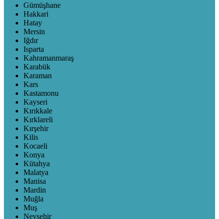
Gümüşhane
Hakkari
Hatay
Mersin
Iğdır
Isparta
Kahramanmaraş
Karabük
Karaman
Kars
Kastamonu
Kayseri
Kırıkkale
Kırklareli
Kırşehir
Kilis
Kocaeli
Konya
Kütahya
Malatya
Manisa
Mardin
Muğla
Muş
Nevşehir