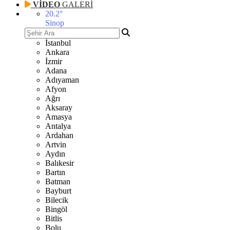
VİDEO
GALERİ
20.2
°
Sinop
İstanbul
Ankara
İzmir
Adana
Adıyaman
Afyon
Ağrı
Aksaray
Amasya
Antalya
Ardahan
Artvin
Aydın
Balıkesir
Bartın
Batman
Bayburt
Bilecik
Bingöl
Bitlis
Bolu