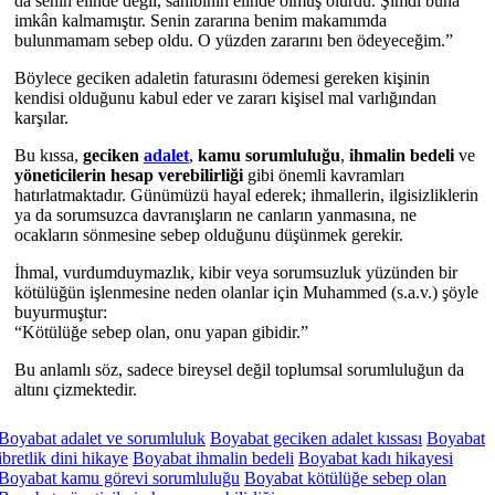
da senin elinde değil, sahibinin elinde ölmüş olurdu. Şimdi buna
imkân kalmamıştır. Senin zararına benim makamımda
bulunmamam sebep oldu. O yüzden zararını ben ödeyeceğim.”
Böylece geciken adaletin faturasını ödemesi gereken kişinin
kendisi olduğunu kabul eder ve zararı kişisel mal varlığından
karşılar.
Bu kıssa,
geciken
adalet
,
kamu sorumluluğu
,
ihmalin bedeli
ve
yöneticilerin hesap verebilirliği
gibi önemli kavramları
hatırlatmaktadır. Günümüzü hayal ederek; ihmallerin, ilgisizliklerin
ya da sorumsuzca davranışların ne canların yanmasına, ne
ocakların sönmesine sebep olduğunu düşünmek gerekir.
İhmal, vurdumduymazlık, kibir veya sorumsuzluk yüzünden bir
kötülüğün işlenmesine neden olanlar için
Muhammed
(s.a.v.) şöyle
buyurmuştur:
“Kötülüğe sebep olan, onu yapan gibidir.”
Bu anlamlı söz, sadece bireysel değil toplumsal sorumluluğun da
altını çizmektedir.
Boyabat adalet ve sorumluluk
Boyabat geciken adalet kıssası
Boyabat
ibretlik dini hikaye
Boyabat ihmalin bedeli
Boyabat kadı hikayesi
Boyabat kamu görevi sorumluluğu
Boyabat kötülüğe sebep olan