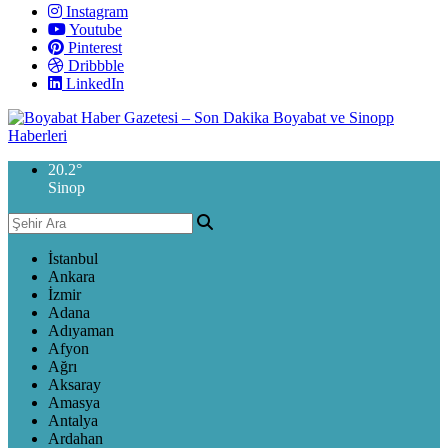
Instagram
Youtube
Pinterest
Dribbble
LinkedIn
20.2
°
Sinop
İstanbul
Ankara
İzmir
Adana
Adıyaman
Afyon
Ağrı
Aksaray
Amasya
Antalya
Ardahan