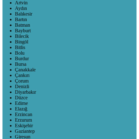
Artvin
Aydın
Balıkesir
Bartın
Batman
Bayburt
Bilecik
Bingöl
Bitlis
Bolu
Burdur
Bursa
Çanakkale
Çankırı
Çorum
Denizli
Diyarbakır
Düzce
Edirne
Elazığ
Erzincan
Erzurum
Eskişehir
Gaziantep
Giresun