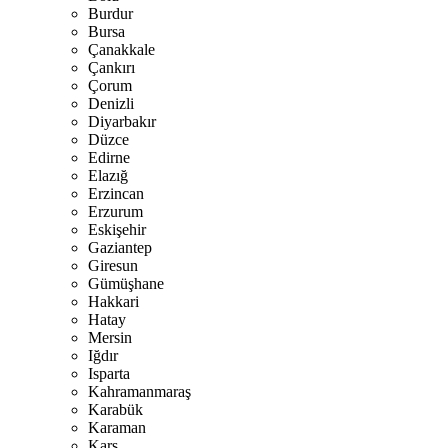
Burdur
Bursa
Çanakkale
Çankırı
Çorum
Denizli
Diyarbakır
Düzce
Edirne
Elazığ
Erzincan
Erzurum
Eskişehir
Gaziantep
Giresun
Gümüşhane
Hakkari
Hatay
Mersin
Iğdır
Isparta
Kahramanmaraş
Karabük
Karaman
Kars