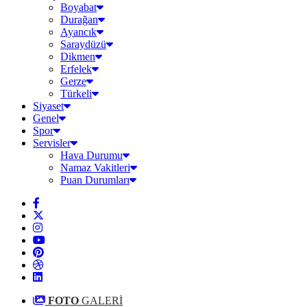
Boyabat
Durağan
Ayancık
Saraydüzü
Dikmen
Erfelek
Gerze
Türkeli
Siyaset
Genel
Spor
Servisler
Hava Durumu
Namaz Vakitleri
Puan Durumları
FOTO
GALERİ