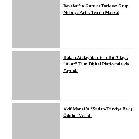
Boyabat’ın Gururu Turkuaz Grup
Mobilya Artık Tescilli Marka!
Hakan Atalay’dan Yeni Hit Adayı:
“Arsız” Tüm Dijital Platformlarda
Yayında
Akif Manaf’a “Sudan-Türkiye Barış
Ödülü” Verildi