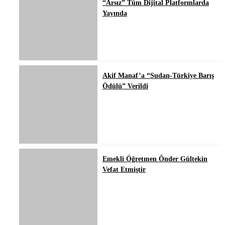
“Arsız” Tüm Dijital Platformlarda
Yayında
Akif Manaf’a “Sudan-Türkiye Barış
Ödülü” Verildi
Emekli Öğretmen Ônder Gültekin
Vefat Etmiştir