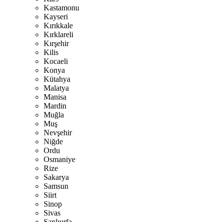
Kastamonu
Kayseri
Kırıkkale
Kırklareli
Kırşehir
Kilis
Kocaeli
Konya
Kütahya
Malatya
Manisa
Mardin
Muğla
Muş
Nevşehir
Niğde
Ordu
Osmaniye
Rize
Sakarya
Samsun
Siirt
Sinop
Sivas
Şanlıurfa