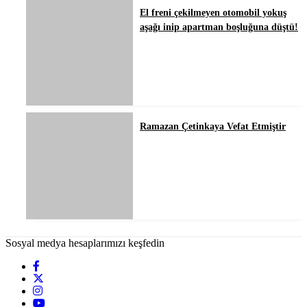
El freni çekilmeyen otomobil yokuş
aşağı inip apartman boşluğuna düştü!
Ramazan Çetinkaya Vefat Etmiştir
Sosyal medya hesaplarımızı keşfedin