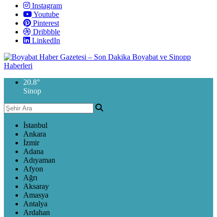
Instagram
Youtube
Pinterest
Dribbble
LinkedIn
20.8
°
Sinop
İstanbul
Ankara
İzmir
Adana
Adıyaman
Afyon
Ağrı
Aksaray
Amasya
Antalya
Ardahan