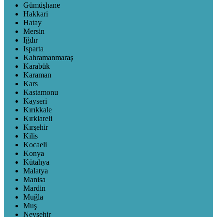
Gümüşhane
Hakkari
Hatay
Mersin
Iğdır
Isparta
Kahramanmaraş
Karabük
Karaman
Kars
Kastamonu
Kayseri
Kırıkkale
Kırklareli
Kırşehir
Kilis
Kocaeli
Konya
Kütahya
Malatya
Manisa
Mardin
Muğla
Muş
Nevşehir