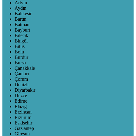
Artvin
Aydın
Balıkesir
Bartın
Batman
Bayburt
Bilecik
Bingöl
Bitlis
Bolu
Burdur
Bursa
Çanakkale
Çankırı
Çorum
Denizli
Diyarbakır
Düzce
Edirne
Elazığ
Erzincan
Erzurum
Eskişehir
Gaziantep
Giresun