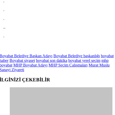
.
.
.
..
.
Boyabat Belediye Başkan Adayı
Boyabat Belediye başkanlığı
boyabat
haber
Boyabat siyaset
boyabat son dakika
boyabat yerel seçim
mhp
boyabat
MHP Boyabat Adayı
MHP Seçim Çalışmaları
Murat Muslu
Sanayi Ziyareti
İLGİNİZİ
ÇEKEBİLİR