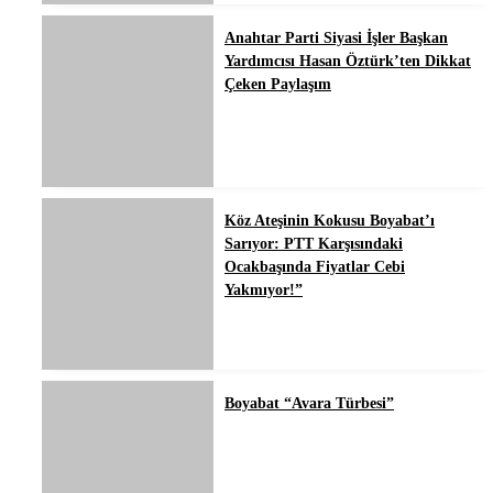
Anahtar Parti Siyasi İşler Başkan
Yardımcısı Hasan Öztürk’ten Dikkat
Çeken Paylaşım
Köz Ateşinin Kokusu Boyabat’ı
Sarıyor: PTT Karşısındaki
Ocakbaşında Fiyatlar Cebi
Yakmıyor!”
Boyabat “Avara Türbesi”