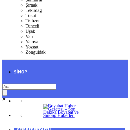
Şırnak
Tekirdağ
Tokat
Trabzon
Tunceli
Uşak
Van
Yalova
Yozgat
Zonguldak
SINOP
SIYASET
BOYABAT
GENEL
DURAĞAN
SPOR
AYANCIK
SERVISLER
SARAYDÜZÜ