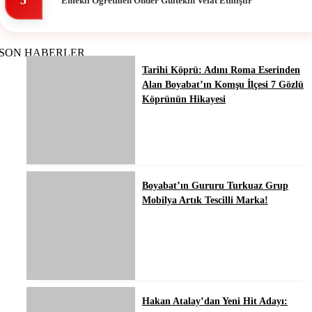
5
Emekli Öğretmen Ônder Gültekin Vefat Etmiştir
SON HABERLER
Tarihi Köprü: Adını Roma Eserinden
Alan Boyabat’ın Komşu İlçesi 7 Gözlü
Köprünün Hikayesi
Boyabat’ın Gururu Turkuaz Grup
Mobilya Artık Tescilli Marka!
Hakan Atalay’dan Yeni Hit Adayı: