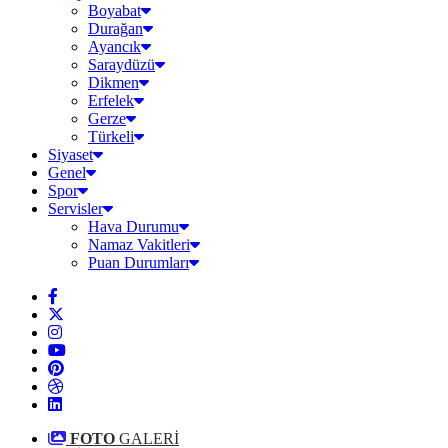
Boyabat
Durağan
Ayancık
Saraydüzü
Dikmen
Erfelek
Gerze
Türkeli
Siyaset
Genel
Spor
Servisler
Hava Durumu
Namaz Vakitleri
Puan Durumları
FOTO
GALERİ