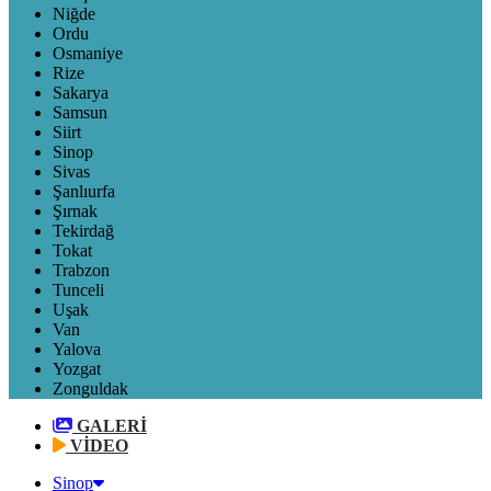
Niğde
Ordu
Osmaniye
Rize
Sakarya
Samsun
Siirt
Sinop
Sivas
Şanlıurfa
Şırnak
Tekirdağ
Tokat
Trabzon
Tunceli
Uşak
Van
Yalova
Yozgat
Zonguldak
GALERİ
VİDEO
Sinop