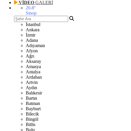
VİDEO
GALERİ
20.8
°
Sinop
İstanbul
Ankara
İzmir
Adana
Adıyaman
Afyon
Ağrı
Aksaray
Amasya
Antalya
Ardahan
Artvin
Aydın
Balıkesir
Bartın
Batman
Bayburt
Bilecik
Bingöl
Bitlis
Bolu