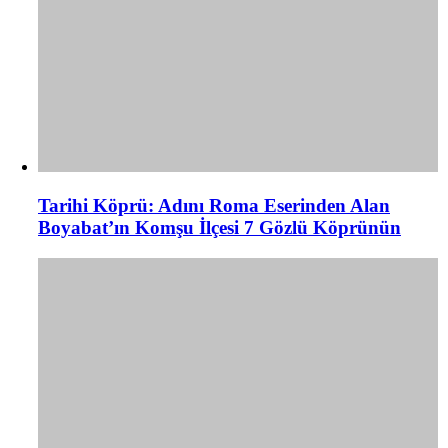
Tarihi Köprü: Adını Roma Eserinden Alan
Boyabat’ın Komşu İlçesi 7 Gözlü Köprünün