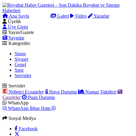
Ana Sayfa
Arama
Galeri
Video
Yazarlar
Üyelik
Üye Girişi
Yayın/Gazete
Yayınlar
Kategoriler
Sinop
Siyaset
Genel
Spor
Servisler
Servisler
Nöbetçi Eczaneler
Hava Durumu
Namaz Vakitleri
Gazeteler
Puan Durumu
WhatsApp
WhatsApp İhbar Hattı
Sosyal Medya
Facebook