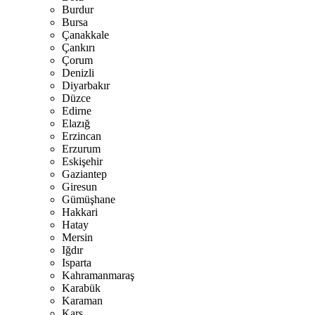
Burdur
Bursa
Çanakkale
Çankırı
Çorum
Denizli
Diyarbakır
Düzce
Edirne
Elazığ
Erzincan
Erzurum
Eskişehir
Gaziantep
Giresun
Gümüşhane
Hakkari
Hatay
Mersin
Iğdır
Isparta
Kahramanmaraş
Karabük
Karaman
Kars