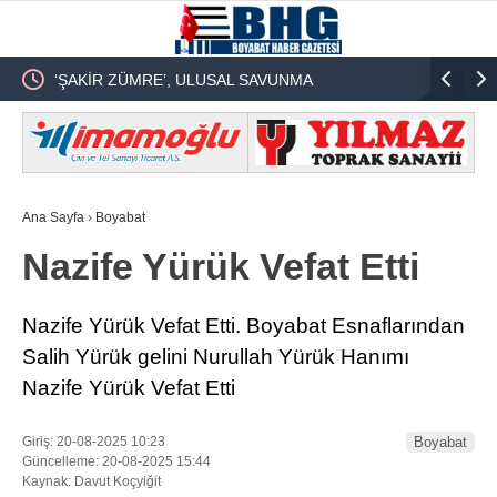
‘ŞAKİR ZÜMRE’, ULUSAL SAVUNMA
Türkiye İt
SİSTEMİNDEN SOBACILIĞA !
Şehidin H
Ana Sayfa
›
Boyabat
Nazife Yürük Vefat Etti
Nazife Yürük Vefat Etti. Boyabat Esnaflarından
Salih Yürük gelini Nurullah Yürük Hanımı
Nazife Yürük Vefat Etti
Giriş: 20-08-2025 10:23
Boyabat
Güncelleme: 20-08-2025 15:44
Kaynak: Davut Koçyiğit