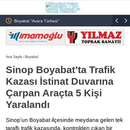
Boyabat “Avara Türbesi”
Boyabat G
ıyor!”
Operasyo
Ana Sayfa
›
Boyabat
Sinop Boyabat’ta Trafik
Kazası İstinat Duvarına
Çarpan Araçta 5 Kişi
Yaralandı
Sinop’un Boyabat ilçesinde meydana gelen tek
taraflı trafik kazasında, kontrolden çıkan bir