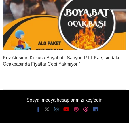
Köz Ateşinin Kokusu Boyabat’ı Sarıyor: PTT Karşısındaki
Ocakbaşında Fiyatlar Cebi Yakmıyor!”
Sosyal medya hesaplarımızı keşfedin