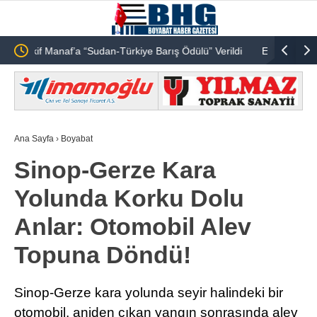
arış Ödülü” Verildi
Emekli Öğretmen Ônder Gültekin Vefat Etmiştir
Ana Sayfa
›
Boyabat
Sinop-Gerze Kara
Yolunda Korku Dolu
Anlar: Otomobil Alev
Topuna Döndü!
Sinop-Gerze kara yolunda seyir halindeki bir
otomobil, aniden çıkan yangın sonrasında alev