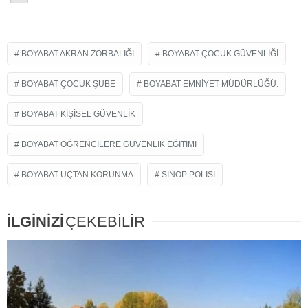
BOYABAT AKRAN ZORBALIĞI
BOYABAT ÇOCUK GÜVENLIĞI
BOYABAT ÇOCUK ŞUBE
BOYABAT EMNIYET MÜDÜRLÜĞÜ.
BOYABAT KIŞISEL GÜVENLIK
BOYABAT ÖĞRENCILERE GÜVENLIK EĞITIMI
BOYABAT UÇTAN KORUNMA
SINOP POLISI
İLGİNİZİ
ÇEKEBİLİR