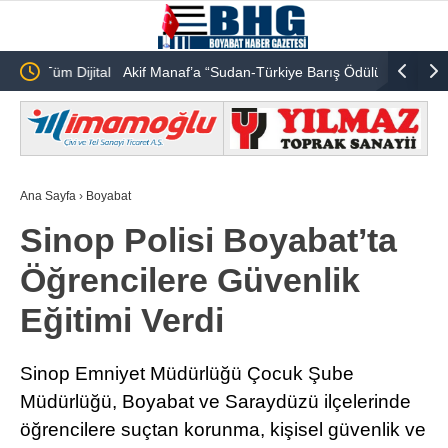
Dijital
Akif Manaf’a “Sudan-Türkiye Barış Ödülü” Verildi
Emekli Öğ
Ana Sayfa
›
Boyabat
Sinop Polisi Boyabat’ta
Öğrencilere Güvenlik
Eğitimi Verdi
Sinop Emniyet Müdürlüğü Çocuk Şube
Müdürlüğü, Boyabat ve Saraydüzü ilçelerinde
öğrencilere suçtan korunma, kişisel güvenlik ve