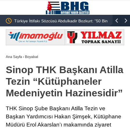
Türkiye İttifakı Sözcüsü Abdulkadir Bozkurt: “50 Bin
THK Sinop Ş
Şehidin Hesabını Kim Verecek?”
Kulübüne Kut
Ana Sayfa
›
Boyabat
Sinop THK Başkanı Atilla
Tezin “Kütüphaneler
Medeniyetin Hazinesidir”
THK Sinop Şube Başkanı Atilla Tezin ve
Başkan Yardımcısı Hakan Şimşek, Kütüphane
Müdürü Erol Akarslan’ı makamında ziyaret