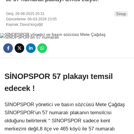
Giriş: 26-08-2025 20:31
Sinop
Güncelleme: 06-03-2026 23:05
Kaynak: Davut koçyiğit
WhatsApp İhbar
Hattı
SİNOPSPOR 57 plakayı temsil
Facebook
edecek !
SİNOPSPOR yönetici ve basın sözcüsü Mete Çağdaş
SİNOPSPOR’un 57 numaralı plakanın temsilcisi
Instagram
olduğunu belirterek “ SİNOPSPOR sadece kent
merkezini değil,8 ilçe ve 465 köyü ile 57 numaralı