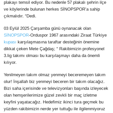
Youtube
plakayı temsil ediyor. Bu nedenle 57 plakalı şehrin ilçe
ve köylerinde bulunan herkes SİNOPSPOR’a sahip
Pinterest
çıkmalıdır. “Dedi.
03 Eylül 2025 Çarşamba günü oynanacak olan
Dribbble
SİNOPSPOR
-Orduspor 1967 arasındaki Ziraat Türkiye
kupası
karşılaşmasına taraftar desteğinin önemine
LinkedIn
dikkat çeken Mete Çağdaş; “ Rakibimizin profesyonel
3.lig takımı olması bu karşılaşmayı daha da önemli
kılıyor.
Yenilmeyen takım olmaz yenmeyi beceremeyen takım
olur! İnşallah biz yenmeyi beceren bir takım olacağız.
Bizi saha içerisinde ve televizyonları başında izleyecek
olan hemşerilerimize güzel zevkli bir maç izletme
keyfini yaşatacağız. Hedefimiz ikinci tura geçmek bu
yüzden rakibimizin nerde yer tuttuğu ile ilgilenmiyoruz