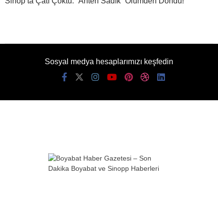
Sinop’ta Çatı Çöktü: “Anten Sadık” Ölümden Döndü!
Sosyal medya hesaplarımızı keşfedin