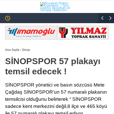
20.3
°
SINOP
GALERİ
VİDEO
SINOP
Ana Sayfa
›
Sinop
SIYASET
SİNOPSPOR 57 plakayı
GENEL
temsil edecek !
SPOR
SERVISLER
SİNOPSPOR yönetici ve basın sözcüsü Mete
Çağdaş SİNOPSPOR’un 57 numaralı plakanın
temsilcisi olduğunu belirterek “ SİNOPSPOR
sadece kent merkezini değil,8 ilçe ve 465 köyü
ile 57 numaralı plakayı temsil ediyor.