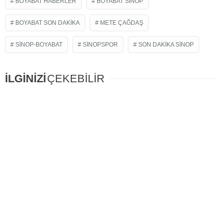
BOYABAT HABERLER
BOYABAT SINOP
BOYABAT SON DAKIKA
METE ÇAĞDAŞ
SINOP-BOYABAT
SINOPSPOR
SON DAKIKA SINOP
İLGİNİZİ
ÇEKEBİLİR