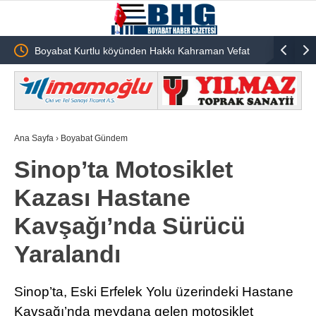
Boyabat Kurtlu köyünden Hakkı Kahraman Vefat
Kuralları
Etmiştir
Bin TL’lik
Ana Sayfa
›
Boyabat Gündem
Sinop’ta Motosiklet
Kazası Hastane
Kavşağı’nda Sürücü
Yaralandı
Sinop’ta, Eski Erfelek Yolu üzerindeki Hastane
Kavşağı’nda meydana gelen motosiklet