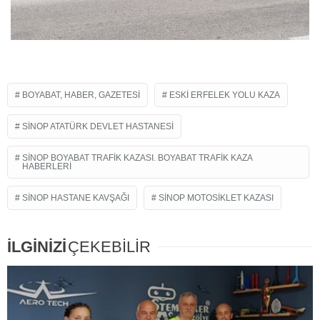
BOYABAT, HABER, GAZETESI
ESKI ERFELEK YOLU KAZA
SINOP ATATÜRK DEVLET HASTANESI
SINOP BOYABAT TRAFIK KAZASI. BOYABAT TRAFIK KAZA
HABERLERI
SINOP HASTANE KAVŞAĞI
SINOP MOTOSIKLET KAZASI
İLGİNİZİ
ÇEKEBİLİR