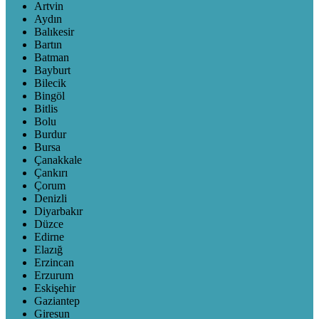
Artvin
Aydın
Balıkesir
Bartın
Batman
Bayburt
Bilecik
Bingöl
Bitlis
Bolu
Burdur
Bursa
Çanakkale
Çankırı
Çorum
Denizli
Diyarbakır
Düzce
Edirne
Elazığ
Erzincan
Erzurum
Eskişehir
Gaziantep
Giresun