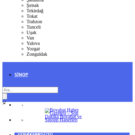
Şırnak
Tekirdağ
Tokat
Trabzon
Tunceli
Uşak
Van
Yalova
Yozgat
Zonguldak
SINOP
SIYASET
BOYABAT
GENEL
DURAĞAN
SPOR
AYANCIK
SERVISLER
SARAYDÜZÜ