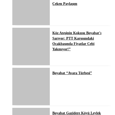
Çeken Paylaşım
Köz Ateşinin Kokusu Boyabat’ı
Sarıyor: PTT Karşısındaki
Ocakbaşında Fiyatlar Cebi
Yakmıyor!”
Boyabat “Avara Türbesi”
Boyabat Gazidere Köyü Leylek