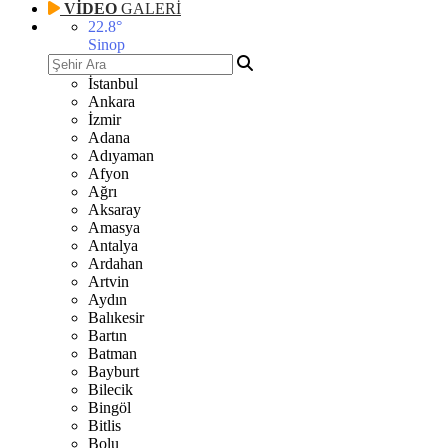
VİDEO
GALERİ
22.8
°
Sinop
İstanbul
Ankara
İzmir
Adana
Adıyaman
Afyon
Ağrı
Aksaray
Amasya
Antalya
Ardahan
Artvin
Aydın
Balıkesir
Bartın
Batman
Bayburt
Bilecik
Bingöl
Bitlis
Bolu