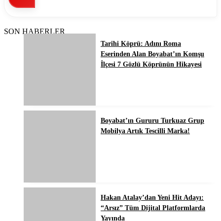
SON HABERLER
Tarihi Köprü: Adını Roma
Eserinden Alan Boyabat’ın Komşu
İlçesi 7 Gözlü Köprünün Hikayesi
Boyabat’ın Gururu Turkuaz Grup
Mobilya Artık Tescilli Marka!
Hakan Atalay’dan Yeni Hit Adayı:
“Arsız” Tüm Dijital Platformlarda
Yayında