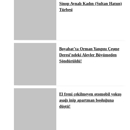
Sinop Aynalı Kadın (Sultan Hatun)
Türbesi
Boyabat’ta Orman Yangını Çeşme
Deresi’ndeki Alevler Büyümeden
Söndürüldü!
El freni çekilmeyen otomobil yokuş
aşağı inip apartman boşluğuna
düştü!