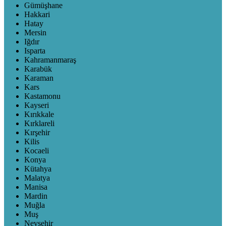
Gümüşhane
Hakkari
Hatay
Mersin
Iğdır
Isparta
Kahramanmaraş
Karabük
Karaman
Kars
Kastamonu
Kayseri
Kırıkkale
Kırklareli
Kırşehir
Kilis
Kocaeli
Konya
Kütahya
Malatya
Manisa
Mardin
Muğla
Muş
Nevşehir