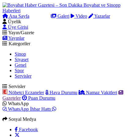
Ana Sayfa
Arama
Galeri
Video
Yazarlar
Üyelik
Üye Girişi
Yayın/Gazete
Yayınlar
Kategoriler
Sinop
Siyaset
Genel
Spor
Servisler
Servisler
Nöbetçi Eczaneler
Hava Durumu
Namaz Vakitleri
Gazeteler
Puan Durumu
WhatsApp
WhatsApp İhbar Hattı
Sosyal Medya
Facebook