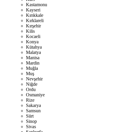
Kastamonu
Kayseri
Kırıkkale
Kırklareli
Kırşehir
Kilis
Kocaeli
Konya
Kütahya
Malatya
Manisa
Mardin
Muğla
Muş
Nevşehir
Niğde
Ordu
Osmaniye
Rize
Sakarya
Samsun
Siirt
Sinop
Sivas
Şanlıurfa