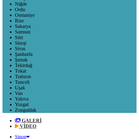
Niğde
Ordu
Osmaniye
Rize
Sakarya
Samsun
Siirt
Sinop
Sivas
Şanlıurfa
Şırnak
Tekirdağ
Tokat
Trabzon
Tunceli
Uşak
Van
Yalova
Yozgat
Zonguldak
GALERİ
VİDEO
Sinop