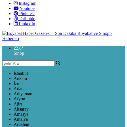
Instagram
Youtube
Pinterest
Dribbble
LinkedIn
22.8
°
Sinop
İstanbul
Ankara
İzmir
Adana
Adıyaman
Afyon
Ağrı
Aksaray
Amasya
Antalya
Ardahan