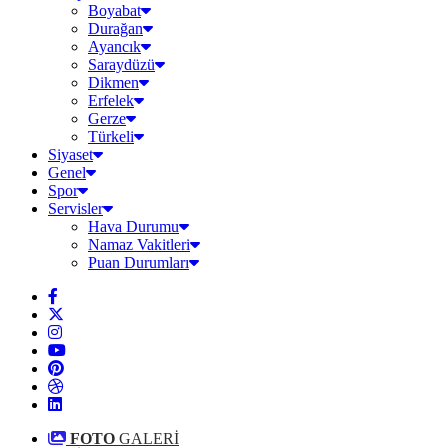
Boyabat
Durağan
Ayancık
Saraydüzü
Dikmen
Erfelek
Gerze
Türkeli
Siyaset
Genel
Spor
Servisler
Hava Durumu
Namaz Vakitleri
Puan Durumları
FOTO
GALERİ