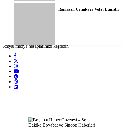
Ramazan Çetinkaya Vefat Etmiştir
Sosyal medya hesaplarımızı keşfedin