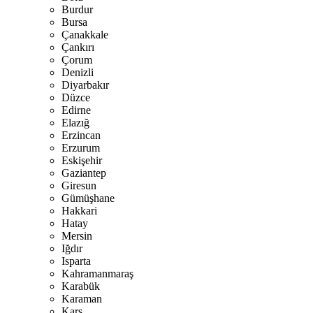
Burdur
Bursa
Çanakkale
Çankırı
Çorum
Denizli
Diyarbakır
Düzce
Edirne
Elazığ
Erzincan
Erzurum
Eskişehir
Gaziantep
Giresun
Gümüşhane
Hakkari
Hatay
Mersin
Iğdır
Isparta
Kahramanmaraş
Karabük
Karaman
Kars