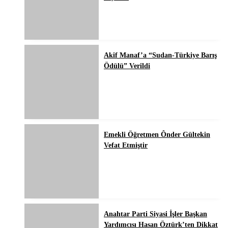
Akif Manaf’a “Sudan-Türkiye Barış
Ödülü” Verildi
Emekli Öğretmen Ônder Gültekin
Vefat Etmiştir
Anahtar Parti Siyasi İşler Başkan
Yardımcısı Hasan Öztürk’ten Dikkat