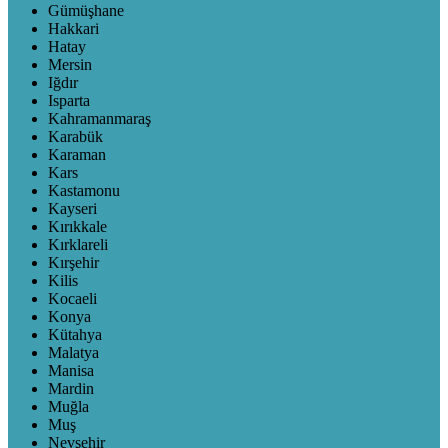
Gümüşhane
Hakkari
Hatay
Mersin
Iğdır
Isparta
Kahramanmaraş
Karabük
Karaman
Kars
Kastamonu
Kayseri
Kırıkkale
Kırklareli
Kırşehir
Kilis
Kocaeli
Konya
Kütahya
Malatya
Manisa
Mardin
Muğla
Muş
Nevşehir