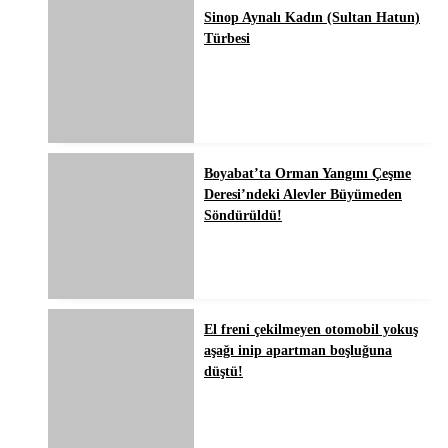
Sinop Aynalı Kadın (Sultan Hatun)
Türbesi
Boyabat’ta Orman Yangını Çeşme
Deresi’ndeki Alevler Büyümeden
Söndürüldü!
El freni çekilmeyen otomobil yokuş
aşağı inip apartman boşluğuna
düştü!