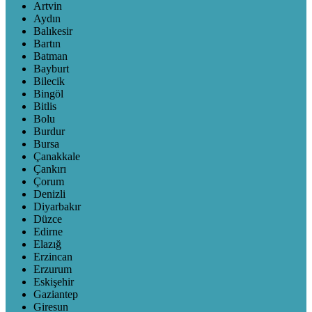
Artvin
Aydın
Balıkesir
Bartın
Batman
Bayburt
Bilecik
Bingöl
Bitlis
Bolu
Burdur
Bursa
Çanakkale
Çankırı
Çorum
Denizli
Diyarbakır
Düzce
Edirne
Elazığ
Erzincan
Erzurum
Eskişehir
Gaziantep
Giresun