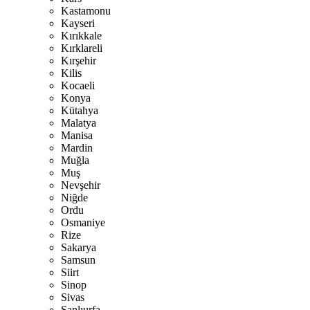
Kastamonu
Kayseri
Kırıkkale
Kırklareli
Kırşehir
Kilis
Kocaeli
Konya
Kütahya
Malatya
Manisa
Mardin
Muğla
Muş
Nevşehir
Niğde
Ordu
Osmaniye
Rize
Sakarya
Samsun
Siirt
Sinop
Sivas
Şanlıurfa