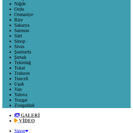
Niğde
Ordu
Osmaniye
Rize
Sakarya
Samsun
Siirt
Sinop
Sivas
Şanlıurfa
Şırnak
Tekirdağ
Tokat
Trabzon
Tunceli
Uşak
Van
Yalova
Yozgat
Zonguldak
GALERİ
VİDEO
Sinop