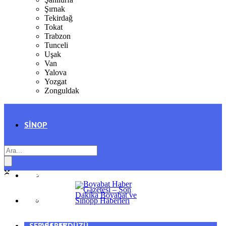
Şırnak
Tekirdağ
Tokat
Trabzon
Tunceli
Uşak
Van
Yalova
Yozgat
Zonguldak
SINOP
SIYASET
BOYABAT
GENEL
DURAĞAN
SPOR
AYANCIK
SERVISLER
SARAYDÜZÜ