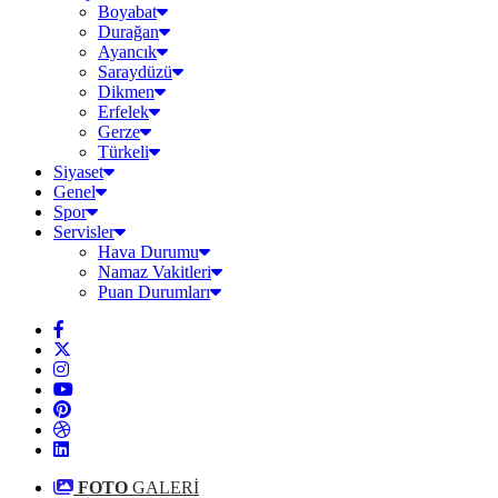
Boyabat
Durağan
Ayancık
Saraydüzü
Dikmen
Erfelek
Gerze
Türkeli
Siyaset
Genel
Spor
Servisler
Hava Durumu
Namaz Vakitleri
Puan Durumları
FOTO
GALERİ