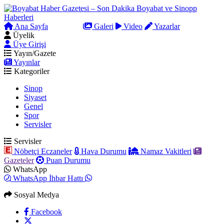
Ana Sayfa
Arama
Galeri
Video
Yazarlar
Üyelik
Üye Girişi
Yayın/Gazete
Yayınlar
Kategoriler
Sinop
Siyaset
Genel
Spor
Servisler
Servisler
Nöbetçi Eczaneler
Hava Durumu
Namaz Vakitleri
Gazeteler
Puan Durumu
WhatsApp
WhatsApp İhbar Hattı
Sosyal Medya
Facebook