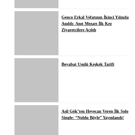
Genco Erkal Vefatının İkinci Yılında
Anıldı: Anıt Mezarı İlk Kez
Ziyaretçilere Açıldı
Boyabat Usulü Keşkek Tarifi
Asil Gök’ten Heyecan Veren İlk Solo
Single: “Noldu Böyle” Yayınlandı!