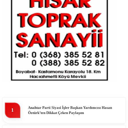
Anahtar Parti Siyasi İşler Başkan Yardımcısı Hasan
1
Öztürk’ten Dikkat Çeken Paylaşım