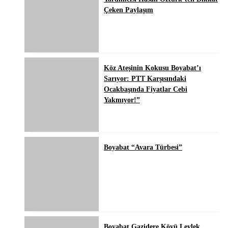
Çeken Paylaşım
Köz Ateşinin Kokusu Boyabat’ı
Sarıyor: PTT Karşısındaki
Ocakbaşında Fiyatlar Cebi
Yakmıyor!”
Boyabat “Avara Türbesi”
Boyabat Gazidere Köyü Leylek