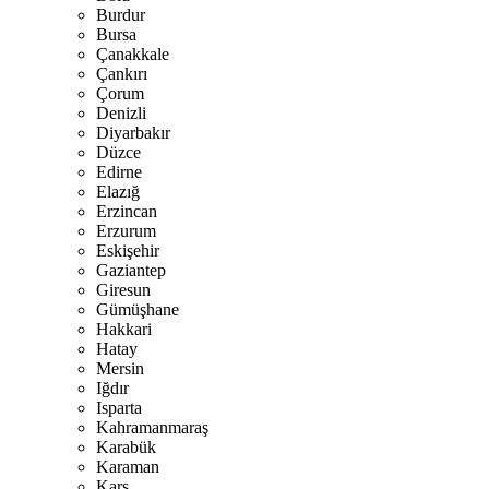
Burdur
Bursa
Çanakkale
Çankırı
Çorum
Denizli
Diyarbakır
Düzce
Edirne
Elazığ
Erzincan
Erzurum
Eskişehir
Gaziantep
Giresun
Gümüşhane
Hakkari
Hatay
Mersin
Iğdır
Isparta
Kahramanmaraş
Karabük
Karaman
Kars