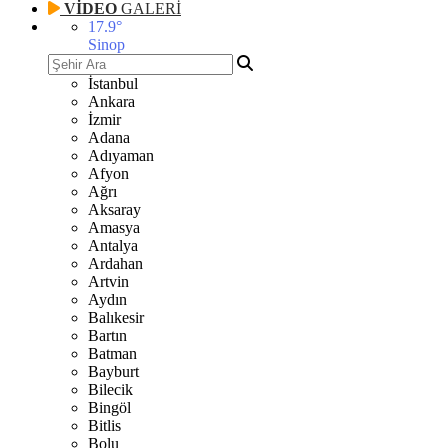
VİDEO
GALERİ
17.9
°
Sinop
İstanbul
Ankara
İzmir
Adana
Adıyaman
Afyon
Ağrı
Aksaray
Amasya
Antalya
Ardahan
Artvin
Aydın
Balıkesir
Bartın
Batman
Bayburt
Bilecik
Bingöl
Bitlis
Bolu