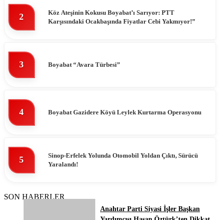
Köz Ateşinin Kokusu Boyabat’ı Sarıyor: PTT
2
Karşısındaki Ocakbaşında Fiyatlar Cebi Yakmıyor!”
3
Boyabat “Avara Türbesi”
4
Boyabat Gazidere Köyü Leylek Kurtarma Operasyonu
Sinop-Erfelek Yolunda Otomobil Yoldan Çıktı, Sürücü
5
Yaralandı!
SON HABERLER
Anahtar Parti Siyasi İşler Başkan
Yardımcısı Hasan Öztürk’ten Dikkat