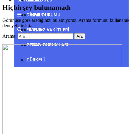
Hiçbirşey bulunamadı
DIKMEN
HAVA DURUMU
Görünüşe göre aradığınızı bulamıyoruz. Arama formunu kullanarak
deneyebilirsiniz.
ERFELEK
NAMAZ VAKITLERI
Arama:
GERZE
PUAN DURUMLARI
TÜRKELI