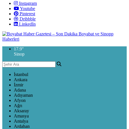
Instagram
Youtube
Pinterest
Dribbble
LinkedIn
17.9
°
Sinop
İstanbul
Ankara
İzmir
Adana
Adıyaman
Afyon
Ağrı
Aksaray
Amasya
Antalya
Ardahan