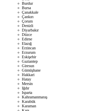
Burdur
Bursa
Çanakkale
Çankırı
Çorum
Denizli
Diyarbakır
Düzce
Edirne
Elazığ
Erzincan
Erzurum
Eskişehir
Gaziantep
Giresun
Gümüşhane
Hakkari
Hatay
Mersin
Iğdır
Isparta
Kahramanmaraş
Karabük
Karaman
Kars