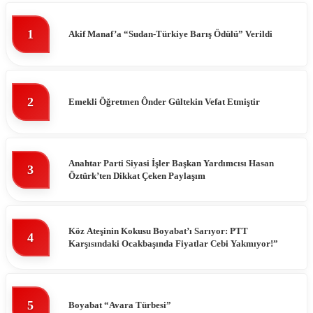
1
Akif Manaf’a “Sudan-Türkiye Barış Ödülü” Verildi
2
Emekli Öğretmen Ônder Gültekin Vefat Etmiştir
Anahtar Parti Siyasi İşler Başkan Yardımcısı Hasan
3
Öztürk’ten Dikkat Çeken Paylaşım
Köz Ateşinin Kokusu Boyabat’ı Sarıyor: PTT
4
Karşısındaki Ocakbaşında Fiyatlar Cebi Yakmıyor!”
5
Boyabat “Avara Türbesi”