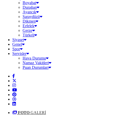
Boyabat
Durağan
Ayancık
Saraydüzü
Dikmen
Erfelek
Gerze
Türkeli
Siyaset
Genel
Spor
Servisler
Hava Durumu
Namaz Vakitleri
Puan Durumları
FOTO
GALERİ