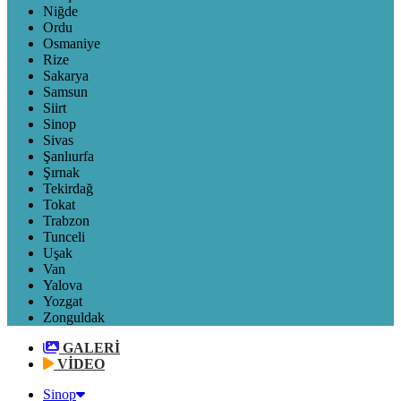
Niğde
Ordu
Osmaniye
Rize
Sakarya
Samsun
Siirt
Sinop
Sivas
Şanlıurfa
Şırnak
Tekirdağ
Tokat
Trabzon
Tunceli
Uşak
Van
Yalova
Yozgat
Zonguldak
GALERİ
VİDEO
Sinop