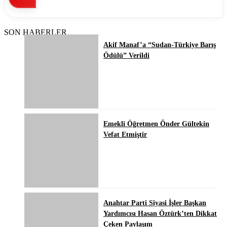
SON HABERLER
Akif Manaf’a “Sudan-Türkiye Barış
Ödülü” Verildi
Emekli Öğretmen Ônder Gültekin
Vefat Etmiştir
Anahtar Parti Siyasi İşler Başkan
Yardımcısı Hasan Öztürk’ten Dikkat
Çeken Paylaşım