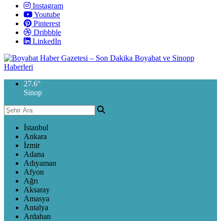
Instagram
Youtube
Pinterest
Dribbble
LinkedIn
27.6
°
Sinop
İstanbul
Ankara
İzmir
Adana
Adıyaman
Afyon
Ağrı
Aksaray
Amasya
Antalya
Ardahan