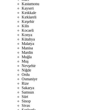
Kastamonu
Kayseri
Kırıkkale
Kırklareli
Kırşehir
Kilis
Kocaeli
Konya
Kütahya
Malatya
Manisa
Mardin
Muğla
Muş
Nevşehir
Niğde
Ordu
Osmaniye
Rize
Sakarya
Samsun
Siirt
Sinop
Sivas
Şanlıurfa