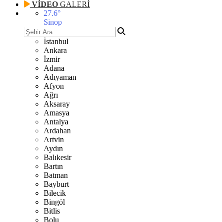
VİDEO
GALERİ
27.6
°
Sinop
İstanbul
Ankara
İzmir
Adana
Adıyaman
Afyon
Ağrı
Aksaray
Amasya
Antalya
Ardahan
Artvin
Aydın
Balıkesir
Bartın
Batman
Bayburt
Bilecik
Bingöl
Bitlis
Bolu