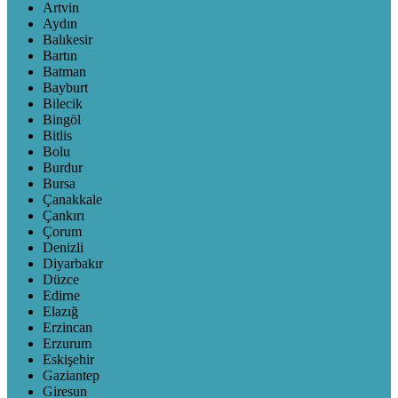
Artvin
Aydın
Balıkesir
Bartın
Batman
Bayburt
Bilecik
Bingöl
Bitlis
Bolu
Burdur
Bursa
Çanakkale
Çankırı
Çorum
Denizli
Diyarbakır
Düzce
Edirne
Elazığ
Erzincan
Erzurum
Eskişehir
Gaziantep
Giresun