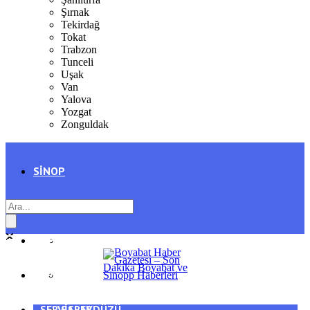
Şırnak
Tekirdağ
Tokat
Trabzon
Tunceli
Uşak
Van
Yalova
Yozgat
Zonguldak
SINOP
SIYASET
BOYABAT
GENEL
DURAĞAN
SPOR
AYANCIK
SERVISLER
SARAYDÜZÜ