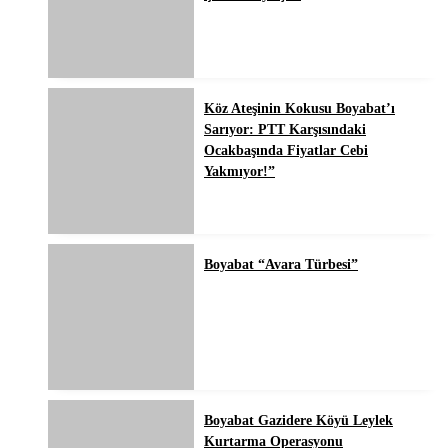
Köz Ateşinin Kokusu Boyabat’ı
Sarıyor: PTT Karşısındaki
Ocakbaşında Fiyatlar Cebi
Yakmıyor!”
Boyabat “Avara Türbesi”
Boyabat Gazidere Köyü Leylek
Kurtarma Operasyonu