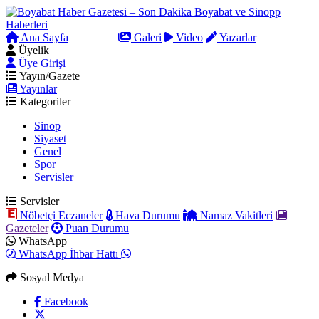
Ana Sayfa
Arama
Galeri
Video
Yazarlar
Üyelik
Üye Girişi
Yayın/Gazete
Yayınlar
Kategoriler
Sinop
Siyaset
Genel
Spor
Servisler
Servisler
Nöbetçi Eczaneler
Hava Durumu
Namaz Vakitleri
Gazeteler
Puan Durumu
WhatsApp
WhatsApp İhbar Hattı
Sosyal Medya
Facebook