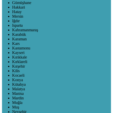
Gümüşhane
Hakkari
Hatay
Mersin
Iğdır
Isparta
Kahramanmaraş
Karabük
Karaman
Kars
Kastamonu
Kayseri
Kırıkkale
Kırklareli
Kırşehir
Kilis
Kocaeli
Konya
Kütahya
Malatya
Manisa
Mardin
Muğla
Muş
Nevşehir