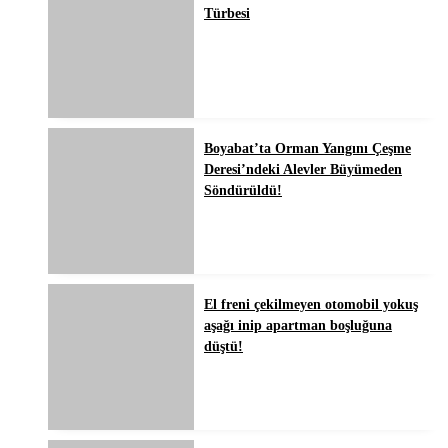
Türbesi
Boyabat’ta Orman Yangını Çeşme
Deresi’ndeki Alevler Büyümeden
Söndürüldü!
El freni çekilmeyen otomobil yokuş
aşağı inip apartman boşluğuna
düştü!