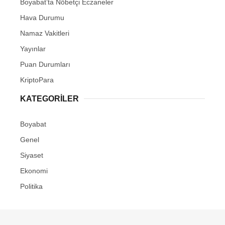
Boyabat’ta Nöbetçi Eczaneler
Youtube
Hava Durumu
Pinterest
Namaz Vakitleri
Yayınlar
Dribbble
Puan Durumları
KriptoPara
LinkedIn
KATEGORILER
Boyabat
Genel
Siyaset
Ekonomi
Politika