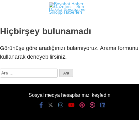
24.1
°
SINOP
Hiçbirşey bulunamadı
GALERİ
VİDEO
Görünüşe göre aradığınızı bulamıyoruz. Arama formunu
SINOP
kullanarak deneyebilirsiniz.
SIYASET
Arama:
GENEL
SPOR
Sosyal medya hesaplarımızı keşfedin
SERVISLER