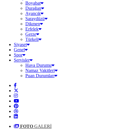
Boyabat
Durağan
Ayancık
Saraydüzü
Dikmen
Erfelek
Gerze
Türkeli
Siyaset
Genel
Spor
Servisler
Hava Durumu
Namaz Vakitleri
Puan Durumları
FOTO
GALERİ