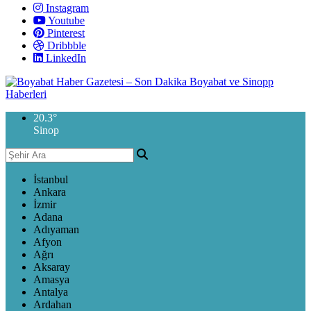
Instagram
Youtube
Pinterest
Dribbble
LinkedIn
20.3
°
Sinop
İstanbul
Ankara
İzmir
Adana
Adıyaman
Afyon
Ağrı
Aksaray
Amasya
Antalya
Ardahan