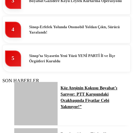
3
Boyabat Gazidere Köyü Leylek Kurtarma Operasyonu
Sinop-Erfelek Yolunda Otomobil Yoldan Çıktı, Sürücü
4
Yaralandı!
Sinop’ta Siyasetin Yeni Yüzü YENİ PARTİ İl ve İlçe
5
Örgütleri Kuruldu
SON HABERLER
Köz Ateşinin Kokusu Boyabat’ı
Sarıyor: PTT Karşısındaki
Ocakbaşında Fiyatlar Cebi
Yakmıyor!”