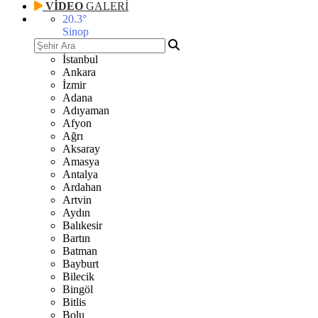
VİDEO
GALERİ
20.3
°
Sinop
İstanbul
Ankara
İzmir
Adana
Adıyaman
Afyon
Ağrı
Aksaray
Amasya
Antalya
Ardahan
Artvin
Aydın
Balıkesir
Bartın
Batman
Bayburt
Bilecik
Bingöl
Bitlis
Bolu