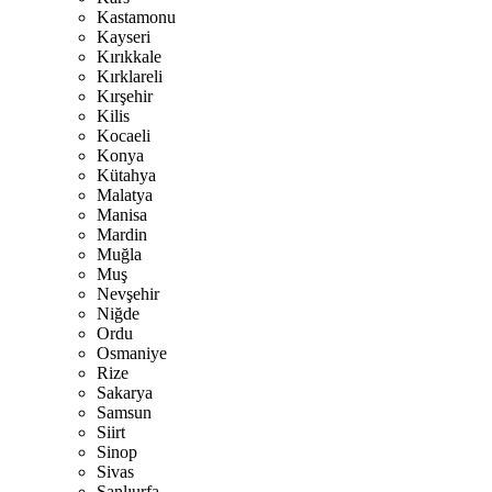
Kastamonu
Kayseri
Kırıkkale
Kırklareli
Kırşehir
Kilis
Kocaeli
Konya
Kütahya
Malatya
Manisa
Mardin
Muğla
Muş
Nevşehir
Niğde
Ordu
Osmaniye
Rize
Sakarya
Samsun
Siirt
Sinop
Sivas
Şanlıurfa