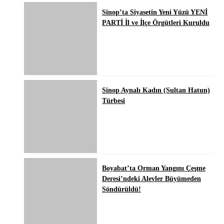
Sinop’ta Siyasetin Yeni Yüzü YENİ
PARTİ İl ve İlçe Örgütleri Kuruldu
Sinop Aynalı Kadın (Sultan Hatun)
Türbesi
Boyabat’ta Orman Yangını Çeşme
Deresi’ndeki Alevler Büyümeden
Söndürüldü!