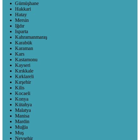
Gümüşhane
Hakkari
Hatay
Mersin
Iğdır
Isparta
Kahramanmaraş
Karabük
Karaman
Kars
Kastamonu
Kayseri
Kırıkkale
Kırklareli
Kırşehir
Kilis
Kocaeli
Konya
Kütahya
Malatya
Manisa
Mardin
Muğla
Muş
Nevşehir