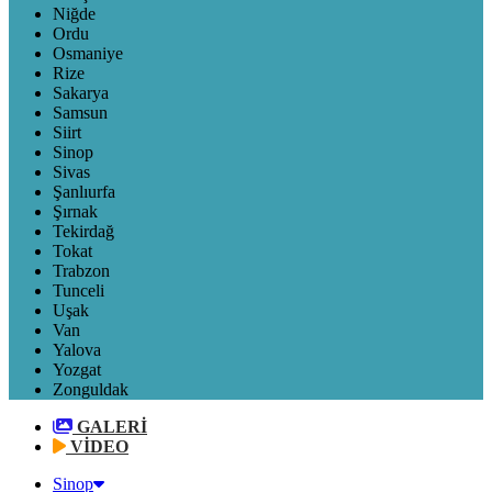
Niğde
Ordu
Osmaniye
Rize
Sakarya
Samsun
Siirt
Sinop
Sivas
Şanlıurfa
Şırnak
Tekirdağ
Tokat
Trabzon
Tunceli
Uşak
Van
Yalova
Yozgat
Zonguldak
GALERİ
VİDEO
Sinop