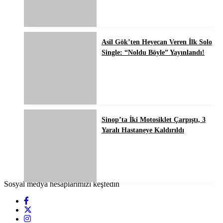
Asil Gök’ten Heyecan Veren İlk Solo
Single: “Noldu Böyle” Yayınlandı!
Sinop’ta İki Motosiklet Çarpıştı, 3
Yaralı Hastaneye Kaldırıldı
Sosyal medya hesaplarımızı keşfedin