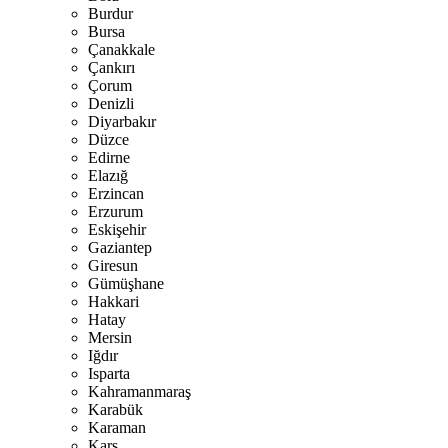
Burdur
Bursa
Çanakkale
Çankırı
Çorum
Denizli
Diyarbakır
Düzce
Edirne
Elazığ
Erzincan
Erzurum
Eskişehir
Gaziantep
Giresun
Gümüşhane
Hakkari
Hatay
Mersin
Iğdır
Isparta
Kahramanmaraş
Karabük
Karaman
Kars