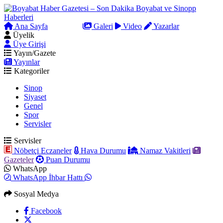
Ana Sayfa
Arama
Galeri
Video
Yazarlar
Üyelik
Üye Girişi
Yayın/Gazete
Yayınlar
Kategoriler
Sinop
Siyaset
Genel
Spor
Servisler
Servisler
Nöbetçi Eczaneler
Hava Durumu
Namaz Vakitleri
Gazeteler
Puan Durumu
WhatsApp
WhatsApp İhbar Hattı
Sosyal Medya
Facebook