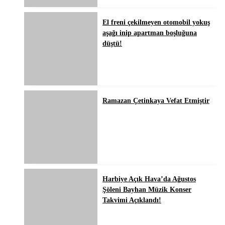
El freni çekilmeyen otomobil yokuş
aşağı inip apartman boşluğuna
düştü!
Ramazan Çetinkaya Vefat Etmiştir
Harbiye Açık Hava’da Ağustos
Şöleni Bayhan Müzik Konser
Takvimi Açıklandı!