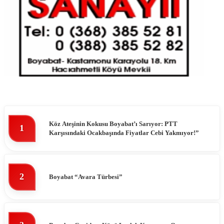
Köz Ateşinin Kokusu Boyabat’ı Sarıyor: PTT
1
Karşısındaki Ocakbaşında Fiyatlar Cebi Yakmıyor!”
2
Boyabat “Avara Türbesi”