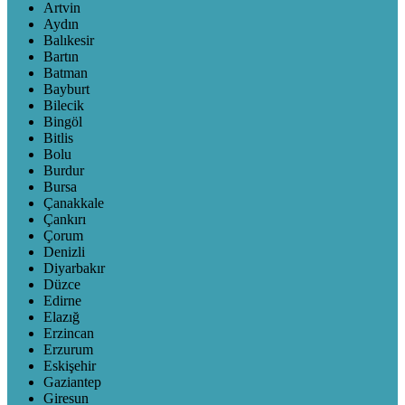
Artvin
Aydın
Balıkesir
Bartın
Batman
Bayburt
Bilecik
Bingöl
Bitlis
Bolu
Burdur
Bursa
Çanakkale
Çankırı
Çorum
Denizli
Diyarbakır
Düzce
Edirne
Elazığ
Erzincan
Erzurum
Eskişehir
Gaziantep
Giresun