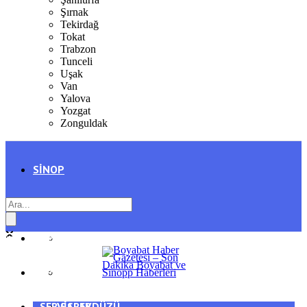
Şırnak
Tekirdağ
Tokat
Trabzon
Tunceli
Uşak
Van
Yalova
Yozgat
Zonguldak
SINOP
SIYASET
BOYABAT
GENEL
DURAĞAN
SPOR
AYANCIK
SERVISLER
SARAYDÜZÜ