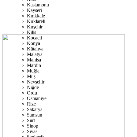
Kastamonu
Kayseri
Kırıkkale
Kırklareli
Kırşehir
Kilis
Kocaeli
Konya
Kütahya
Malatya
Manisa
Mardin
Muğla
Muş
Nevşehir
Niğde
Ordu
Osmaniye
Rize
Sakarya
Samsun
Siirt
Sinop
Sivas
Şanlıurfa