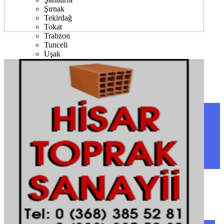
Şırnak
Tekirdağ
Tokat
Trabzon
Tunceli
Uşak
Van
Yalova
Yozgat
Zonguldak
SINOP
SIYASET
BOYABAT
GENEL
DURAĞAN
SPOR
AYANCIK
SERVISLER
SARAYDÜZÜ