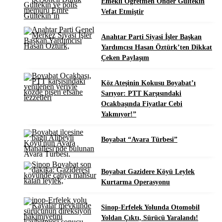
Emekli Öğretmen Ônder Gültekin
Vefat Etmiştir
Anahtar Parti Siyasi İşler Başkan
Yardımcısı Hasan Öztürk’ten Dikkat
Çeken Paylaşım
Köz Ateşinin Kokusu Boyabat’ı
Sarıyor: PTT Karşısındaki
Ocakbaşında Fiyatlar Cebi
Yakmıyor!”
Boyabat “Avara Türbesi”
Boyabat Gazidere Köyü Leylek
Kurtarma Operasyonu
Sinop-Erfelek Yolunda Otomobil
Yoldan Çıktı, Sürücü Yaralandı!