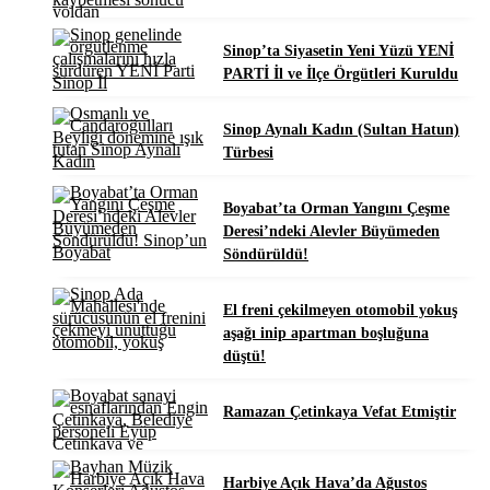
Sinop’ta Siyasetin Yeni Yüzü YENİ
PARTİ İl ve İlçe Örgütleri Kuruldu
Sinop Aynalı Kadın (Sultan Hatun)
Türbesi
Boyabat’ta Orman Yangını Çeşme
Deresi’ndeki Alevler Büyümeden
Söndürüldü!
El freni çekilmeyen otomobil yokuş
aşağı inip apartman boşluğuna
düştü!
Ramazan Çetinkaya Vefat Etmiştir
Harbiye Açık Hava’da Ağustos