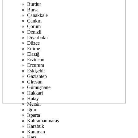
Burdur
Bursa
Çanakkale
Çankırı
Çorum
Denizli
Diyarbakır
Düzce
Edirne
Elazığ
Erzincan
Erzurum
Eskişehir
Gaziantep
Giresun
Gümüşhane
Hakkari
Hatay
Mersin
Iğdır
Isparta
Kahramanmaraş
Karabük
Karaman
Kars