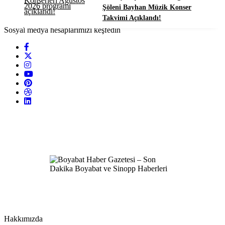
Şöleni Bayhan Müzik Konser
Takvimi Açıklandı!
Sosyal medya hesaplarımızı keşfedin
Hakkımızda