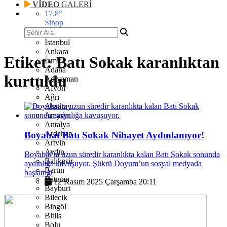
VİDEO
GALERİ
17.8
°
Sinop
İstanbul
Ankara
Etiket:
Batı Sokak karanlıktan
İzmir
Adana
kurtuldu
Adıyaman
Afyon
Ağrı
Aksaray
Amasya
Antalya
Ardahan
Boyabat Batı Sokak Nihayet Aydınlanıyor!
Artvin
Aydın
Boyabat’ta uzun süredir karanlıkta kalan Batı Sokak sonunda
Balıkesir
aydınlığa kavuşuyor. Şükrü Doyum’un sosyal medyada
Bartın
başlattığı
Batman
12 Kasım 2025 Çarşamba 20:11
Bayburt
Bilecik
Bingöl
Bitlis
Bolu