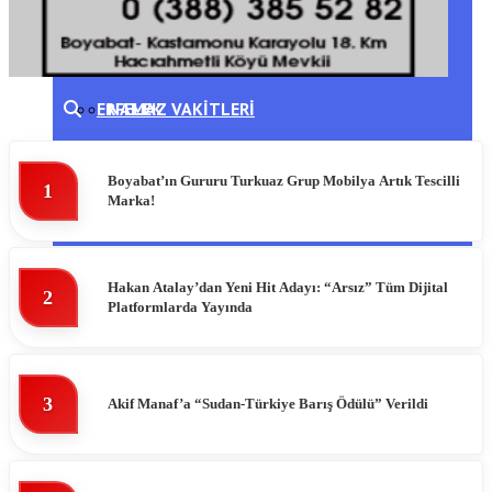
DIKMEN
HAVA DURUMU
ERFELEK
NAMAZ VAKITLERI
GERZE
PUAN DURUMLARI
Boyabat’ın Gururu Turkuaz Grup Mobilya Artık Tescilli
1
Marka!
TÜRKELI
Hakan Atalay’dan Yeni Hit Adayı: “Arsız” Tüm Dijital
2
Platformlarda Yayında
3
Akif Manaf’a “Sudan-Türkiye Barış Ödülü” Verildi