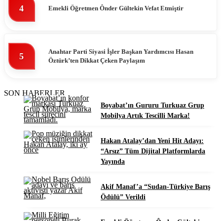
4
Emekli Öğretmen Ônder Gültekin Vefat Etmiştir
Anahtar Parti Siyasi İşler Başkan Yardımcısı Hasan
5
Öztürk’ten Dikkat Çeken Paylaşım
SON HABERLER
Boyabat’ın Gururu Turkuaz Grup
Mobilya Artık Tescilli Marka!
Hakan Atalay’dan Yeni Hit Adayı:
“Arsız” Tüm Dijital Platformlarda
Yayında
Akif Manaf’a “Sudan-Türkiye Barış
Ödülü” Verildi