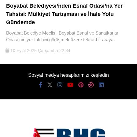
Boyabat Belediyesi’nden Esnaf Odası’na Yer
Tahsisi: Mülkiyet Tartışması ve İhale Yolu
Gündemde
Boyabat Belediye Meclisi, Boyabat Esnaf ve Sanatkarlar
Odası'nın yer talebini görüşmek üzere tekrar bir araya
10 Eylül 2025 Çarşamba 22:34
Sosyal medya hesaplarımızı keşfedin