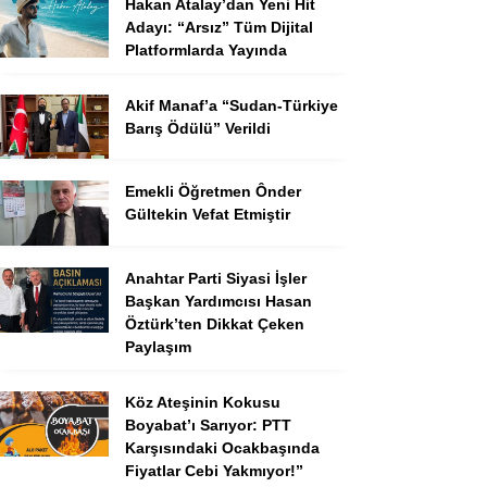
Hakan Atalay’dan Yeni Hit
Adayı: “Arsız” Tüm Dijital
Platformlarda Yayında
Akif Manaf’a “Sudan-Türkiye
Barış Ödülü” Verildi
Emekli Öğretmen Ônder
Gültekin Vefat Etmiştir
Anahtar Parti Siyasi İşler
Başkan Yardımcısı Hasan
Öztürk’ten Dikkat Çeken
Paylaşım
Köz Ateşinin Kokusu
Boyabat’ı Sarıyor: PTT
Karşısındaki Ocakbaşında
Fiyatlar Cebi Yakmıyor!”