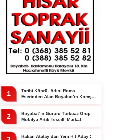
Tarihi Köprü: Adını Roma
1
Eserinden Alan Boyabat’ın Komşu
İlçesi 7 Gözlü Köprünün Hikayesi
Boyabat’ın Gururu Turkuaz Grup
2
Mobilya Artık Tescilli Marka!
Hakan Atalay’dan Yeni Hit Adayı:
3