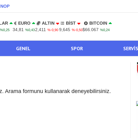
INOP
LAR
EURO
ALTIN
BİST
BITCOIN
34,81
2,411
9,645
$66.067
%0,25
%0,43
%-0,90
%-0,50
%0,24
GENEL
SPOR
SERVI
. Arama formunu kullanarak deneyebilirsiniz.