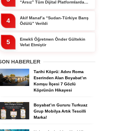
“Arsız” Tüm Dijital Platformlarda
Yayında
Akif Manaf’a “Sudan-Türkiye Barış
4
Ödülü” Verildi
Emekli Öğretmen Ônder Gültekin
5
Vefat Etmiştir
SON HABERLER
Tarihi Köprü: Adını Roma
Eserinden Alan Boyabat’ın
Komşu İlçesi 7 Gözlü
Köprünün Hikayesi
Boyabat’ın Gururu Turkuaz
Grup Mobilya Artık Tescilli
Marka!