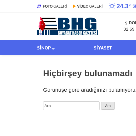
24.3
°
S
FOTO
GALERİ
VİDEO
GALERİ
DO
32,59
SINOP
SIYASET
Hiçbirşey bulunamadı
Görünüşe göre aradığınızı bulamıyoruz
Arama: