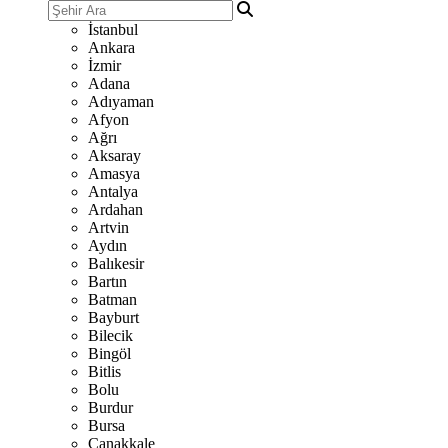
İstanbul
Ankara
İzmir
Adana
Adıyaman
Afyon
Ağrı
Aksaray
Amasya
Antalya
Ardahan
Artvin
Aydın
Balıkesir
Bartın
Batman
Bayburt
Bilecik
Bingöl
Bitlis
Bolu
Burdur
Bursa
Çanakkale