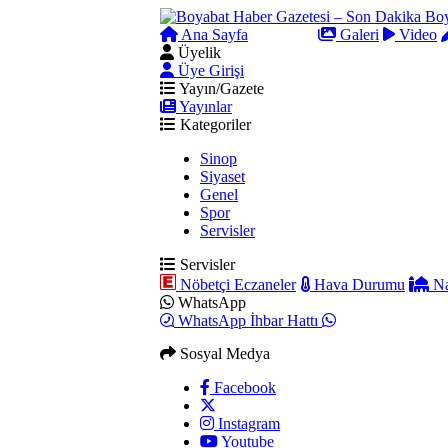
Ana Sayfa
Arama
Galeri
Video
Üyelik
Üye Girişi
Yayın/Gazete
Yayınlar
Kategoriler
Sinop
Siyaset
Genel
Spor
Servisler
Servisler
Nöbetçi Eczaneler
Hava Durumu
Na
WhatsApp
WhatsApp İhbar Hattı
Sosyal Medya
Facebook
Instagram
Youtube