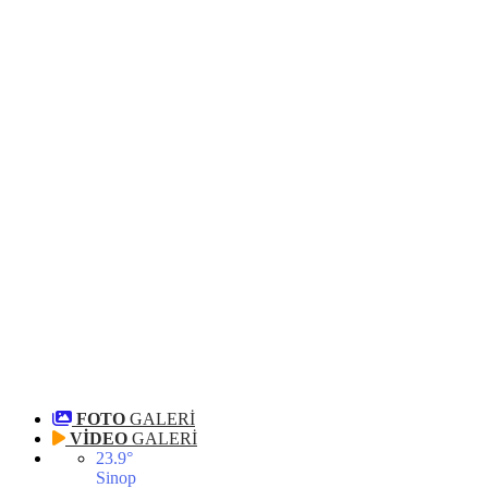
FOTO
GALERİ
VİDEO
GALERİ
23.9
°
Sinop