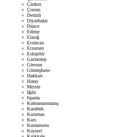
Çankırı
Çorum
Denizli
Diyarbakır
Düzce
Edirne
Elazığ
Erzincan
Erzurum
Eskişehir
Gaziantep
Giresun
Gümüşhane
Hakkari
Hatay
Mersin
Iğdır
Isparta
Kahramanmaraş
Karabük
Karaman
Kars
Kastamonu
Kayseri
Kırıkkale