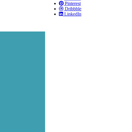
Pinterest
Dribbble
LinkedIn