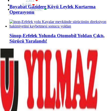
ALTIN:
2,411
BIST:
9,645
Boyabat Gazidere Köyü Leylek Kurtarma
BITCOIN:
$66.067
Operasyonu
Sinop-Erfelek Yolunda Otomobil Yoldan Çıktı,
Sürücü Yaralandı!