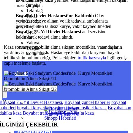
ilk müdahaleyi kaza yerinde, vatandaşların endişeli bakışları
Şırnak
arasında yaptı.
Tekirdağ
Boyabat Devlet Hastanesi’ne Kaldırıldı
Olay
Tokat
yerinde sedyeye alınan ve ilk tedavisi ambulansta
Trabzon
gerçekleştirilen talihsiz kurye, vakit kaybedilmeden
Tunceli
Boyabat 75. Yıl Devlet Hastanesi
acil servisine
Uşak
kaldırılarak tedavi altına alındı.
Van
Yalova
Kaza sonrası otomobilin altına sıkışan motosiklet, vatandaşların
Yozgat
yardımıyla çıkarılabildi. Hastaneye kaldırılan kuryenin hayati
Zonguldak
tehlikesinin bulunmadığı, Polis ekipleri
trafik kazasıyla
ilgili geniş
çaplı inceleme başlattı.
SINOP
SIYASET
BOYABAT
Boyabat 75. Yıl Devlet Hastanesi.
Boyabat güncel haberler
boyabat
GENEL
DURAĞAN
haberleri
boyabat kurye kazası
Boyabat motosiklet kazası
Boyabat son
dakika kaza
Boyabat trafik kazası
Boyabat’ta kaza
SPOR
AYANCIK
İLGİNİZİ
ÇEKEBİLİR
SERVISLER
SARAYDÜZÜ