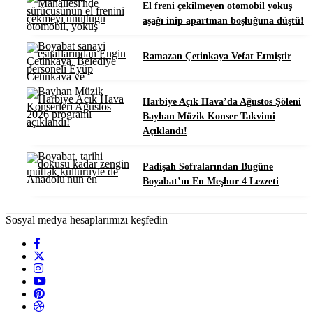
El freni çekilmeyen otomobil yokuş
aşağı inip apartman boşluğuna düştü!
Ramazan Çetinkaya Vefat Etmiştir
Harbiye Açık Hava’da Ağustos Şöleni
Bayhan Müzik Konser Takvimi
Açıklandı!
Padişah Sofralarından Bugüne
Boyabat’ın En Meşhur 4 Lezzeti
Sosyal medya hesaplarımızı keşfedin