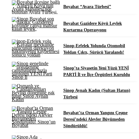
Boyabat “Avara Türbesi”
Boyabat Gazidere Köyü Leylek
Kurtarma Operasyonu
Sinop-Erfelek Yolunda Otomobil
Yoldan Çıktı, Sürücü Yaralandı!
Sinop’ta Siyasetin Yeni Yüzü YENİ
PARTİ İl ve İlçe Örgütleri Kuruldu
Sinop Aynalı Kadın (Sultan Hatun)
Türbesi
Boyabat’ta Orman Yangını Çeşme
Deresi’ndeki Alevler Büyümeden
Söndürüldü!