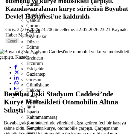
otomobil ve kurye motosikleti çarpıştı.
Burdur
Kazada yaralanan kurye sürücüsü Boyabat
Bursa
Çanakkale
Devlet Hastanesi’ne kaldırıldı.
Çankırı
Çorum
Giriş: 22-05-2026 23:20
Güncelleme: 22-05-2026 23:21
Kaynak:
Denizli
Haber Merkezi
Diyarbakır
Genel
Düzce
Edirne
Elazığ
Erzincan
Erzurum
Eskişehir
Gaziantep
Giresun
Gümüşhane
Hakkari
Boyabat Eski Stadyum Caddesi’nde
Hatay
Kurye Motosikleti Otomobilin Altına
Mersin
Iğdır
Sıkıştı!
Isparta
Kahramanmaraş
Karabük
Boyabat, akşam saatlerinde yürekleri ağza getiren feci bir kazaya
Karaman
sahne oldu. Genç bir kurye, otomobille çarpıştı. Çarpışmanın
Kars
şiddetiyle motosiklet otomobilin ön kısmına ok gibi saplanıp