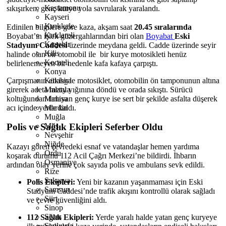
Kastamonu
sıkışırken, genç kurye yola savrularak yaralandı.
Kayseri
Kırıkkale
Edinilen bilgilere göre kaza, akşam saat
20.45 sıralarında
Kırklareli
Boyabat’ın işlek güzergahlarından biri olan
Boyabat
Eski
Kırşehir
Stadyum Caddesi
üzerinde meydana geldi. Cadde üzerinde seyir
Kilis
halinde olan bir otomobil ile bir kurye motosikleti henüz
Kocaeli
belirlenemeyen bir nedenle kafa kafaya çarpıştı.
Konya
Çarpışmanın etkisiyle motosiklet, otomobilin ön tamponunun altına
Kütahya
girerek adeta metal yığınına döndü ve orada sıkıştı. Sürücü
Malatya
koltuğundan fırlayan genç kurye ise sert bir şekilde asfalta düşerek
Manisa
acı içinde yerde kaldı.
Mardin
Muğla
Muş
Polis ve Sağlık Ekipleri Seferber Oldu
Nevşehir
Niğde
Kazayı gören çevredeki esnaf ve vatandaşlar hemen yardıma
Ordu
koşarak durumu 112 Acil Çağrı Merkezi’ne bildirdi. İhbarın
Osmaniye
ardından olay yerine çok sayıda polis ve ambulans sevk edildi.
Rize
Sakarya
Polis Ekipleri:
Yeni bir kazanın yaşanmaması için Eski
Samsun
Stadyum Caddesi’nde trafik akışını kontrollü olarak sağladı
Siirt
ve çevre güvenliğini aldı.
Sinop
Sivas
112 Sağlık Ekipleri:
Yerde yaralı halde yatan genç kuryeye
Şanlıurfa