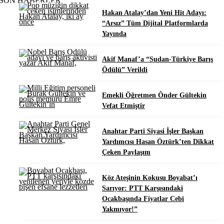
SON HABERLER
Hakan Atalay’dan Yeni Hit Adayı:
“Arsız” Tüm Dijital Platformlarda
Yayında
Akif Manaf’a “Sudan-Türkiye Barış
Ödülü” Verildi
Emekli Öğretmen Ônder Gültekin
Vefat Etmiştir
Anahtar Parti Siyasi İşler Başkan
Yardımcısı Hasan Öztürk’ten Dikkat
Çeken Paylaşım
Köz Ateşinin Kokusu Boyabat’ı
Sarıyor: PTT Karşısındaki
Ocakbaşında Fiyatlar Cebi
Yakmıyor!”