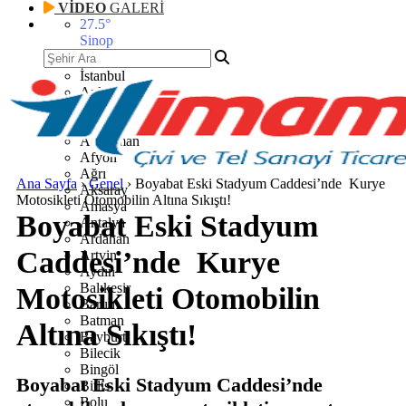
VİDEO
GALERİ
27.5
°
Sinop
İstanbul
Ankara
İzmir
Adana
Adıyaman
Afyon
Ağrı
Ana Sayfa
›
Genel
›
Boyabat Eski Stadyum Caddesi’nde Kurye
Aksaray
Motosikleti Otomobilin Altına Sıkıştı!
Amasya
Boyabat Eski Stadyum
Antalya
Ardahan
Caddesi’nde Kurye
Artvin
Aydın
Balıkesir
Motosikleti Otomobilin
Bartın
Batman
Altına Sıkıştı!
Bayburt
Bilecik
Bingöl
Boyabat Eski Stadyum Caddesi’nde
Bitlis
Bolu