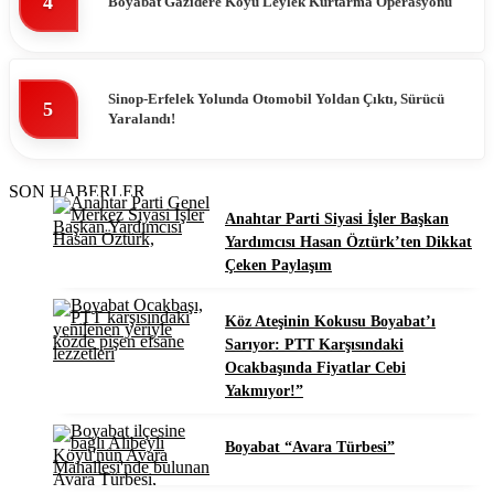
4
Boyabat Gazidere Köyü Leylek Kurtarma Operasyonu
Sinop-Erfelek Yolunda Otomobil Yoldan Çıktı, Sürücü
5
Yaralandı!
SON HABERLER
Anahtar Parti Siyasi İşler Başkan
Yardımcısı Hasan Öztürk’ten Dikkat
Çeken Paylaşım
Köz Ateşinin Kokusu Boyabat’ı
Sarıyor: PTT Karşısındaki
Ocakbaşında Fiyatlar Cebi
Yakmıyor!”
Boyabat “Avara Türbesi”