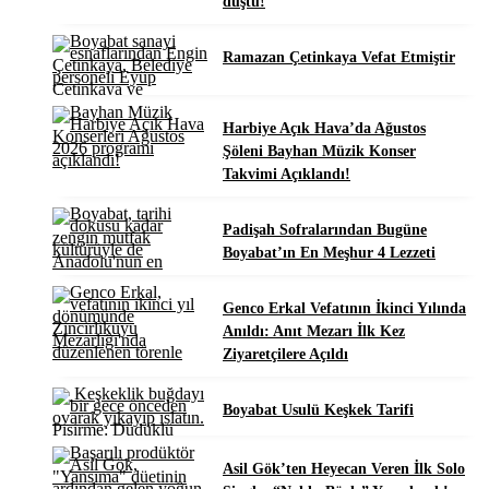
düştü!
Ramazan Çetinkaya Vefat Etmiştir
Harbiye Açık Hava’da Ağustos
Şöleni Bayhan Müzik Konser
Takvimi Açıklandı!
Padişah Sofralarından Bugüne
Boyabat’ın En Meşhur 4 Lezzeti
Genco Erkal Vefatının İkinci Yılında
Anıldı: Anıt Mezarı İlk Kez
Ziyaretçilere Açıldı
Boyabat Usulü Keşkek Tarifi
Asil Gök’ten Heyecan Veren İlk Solo