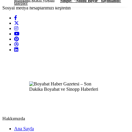
Single: “Noldu Böyle” Yayınlandı!
Sosyal medya hesaplarımızı keşfedin
Hakkımızda
Ana Sayfa