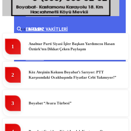
DIKMEN
HAVA DURUMU
ERFELEK
NAMAZ VAKITLERI
GERZE
PUAN DURUMLARI
Anahtar Parti Siyasi İşler Başkan Yardımcısı Hasan
1
Öztürk’ten Dikkat Çeken Paylaşım
TÜRKELI
Köz Ateşinin Kokusu Boyabat’ı Sarıyor: PTT
2
Karşısındaki Ocakbaşında Fiyatlar Cebi Yakmıyor!”
3
Boyabat “Avara Türbesi”