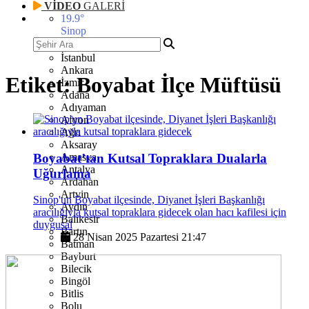
VİDEO
GALERİ
19.9
°
Sinop
İstanbul
Ankara
Etiket:
Boyabat İlçe Müftüsü
İzmir
Adana
Adıyaman
Afyon
Ağrı
Aksaray
Boyabat’tan Kutsal Topraklara Dualarla
Amasya
Antalya
Uğurlama
Ardahan
Artvin
Sinop'un Boyabat ilçesinde, Diyanet İşleri Başkanlığı
Aydın
aracılığıyla kutsal topraklara gidecek olan hacı kafilesi için
Balıkesir
duygusal
Bartın
28 Nisan 2025 Pazartesi 21:47
Batman
Bayburt
Bilecik
Bingöl
Bitlis
Bolu