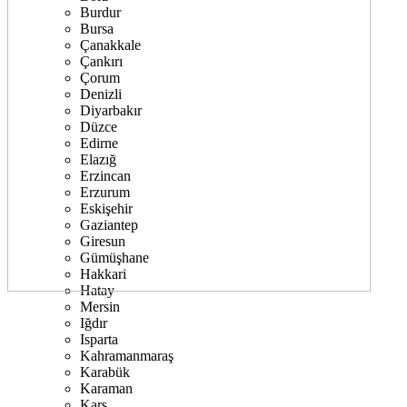
Burdur
Bursa
Çanakkale
Çankırı
Çorum
Denizli
Diyarbakır
Düzce
Edirne
Elazığ
Erzincan
Erzurum
Eskişehir
Gaziantep
Giresun
Gümüşhane
Hakkari
Hatay
Mersin
Iğdır
Isparta
Kahramanmaraş
Karabük
Karaman
Kars