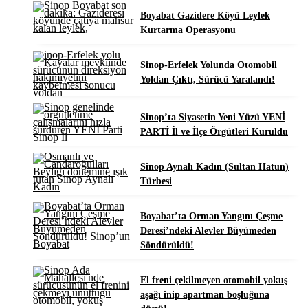
Boyabat Gazidere Köyü Leylek
Kurtarma Operasyonu
Sinop-Erfelek Yolunda Otomobil
Yoldan Çıktı, Sürücü Yaralandı!
Sinop’ta Siyasetin Yeni Yüzü YENİ
PARTİ İl ve İlçe Örgütleri Kuruldu
Sinop Aynalı Kadın (Sultan Hatun)
Türbesi
Boyabat’ta Orman Yangını Çeşme
Deresi’ndeki Alevler Büyümeden
Söndürüldü!
El freni çekilmeyen otomobil yokuş
aşağı inip apartman boşluğuna