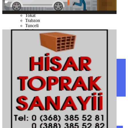
Şırnak
Tekirdağ
Tokat
Trabzon
Tunceli
Uşak
Van
Yalova
Yozgat
Zonguldak
SINOP
SIYASET
BOYABAT
GENEL
DURAĞAN
SPOR
AYANCIK
SERVISLER
SARAYDÜZÜ