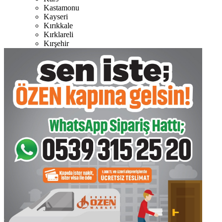
Kastamonu
Kayseri
Kırıkkale
Kırklareli
Kırşehir
Kilis
Kocaeli
Konya
Kütahya
Malatya
Manisa
Mardin
Muğla
Muş
Nevşehir
Niğde
Ordu
Osmaniye
Rize
Sakarya
Samsun
Siirt
Sinop
Sivas
Şanlıurfa