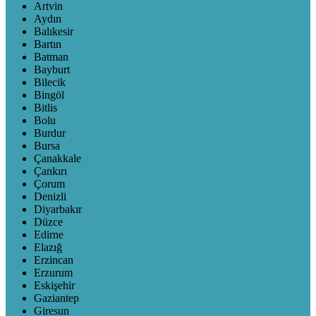
Artvin
Aydın
Balıkesir
Bartın
Batman
Bayburt
Bilecik
Bingöl
Bitlis
Bolu
Burdur
Bursa
Çanakkale
Çankırı
Çorum
Denizli
Diyarbakır
Düzce
Edirne
Elazığ
Erzincan
Erzurum
Eskişehir
Gaziantep
Giresun