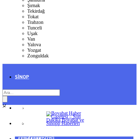
Şırnak
Tekirdağ
Tokat
Trabzon
Tunceli
Uşak
Van
Yalova
Yozgat
Zonguldak
SINOP
SIYASET
BOYABAT
GENEL
DURAĞAN
SPOR
AYANCIK
SERVISLER
SARAYDÜZÜ