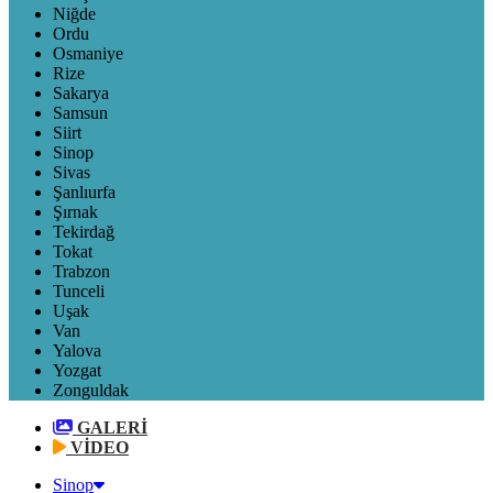
Niğde
Ordu
Osmaniye
Rize
Sakarya
Samsun
Siirt
Sinop
Sivas
Şanlıurfa
Şırnak
Tekirdağ
Tokat
Trabzon
Tunceli
Uşak
Van
Yalova
Yozgat
Zonguldak
GALERİ
VİDEO
Sinop