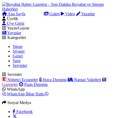
Ana Sayfa
Arama
Galeri
Video
Yazarlar
Üyelik
Üye Girişi
Yayın/Gazete
Yayınlar
Kategoriler
Sinop
Siyaset
Genel
Spor
Servisler
Servisler
Nöbetçi Eczaneler
Hava Durumu
Namaz Vakitleri
Gazeteler
Puan Durumu
WhatsApp
WhatsApp İhbar Hattı
Sosyal Medya
Facebook