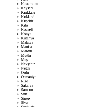
Kastamonu
Kayseri
Kırıkkale
Kırklareli
Kırşehir
Kilis
Kocaeli
Konya
Kütahya
Malatya
Manisa
Mardin
Muğla
Muş
Nevşehir
Niğde
Ordu
Osmaniye
Rize
Sakarya
Samsun
Siirt
Sinop
Sivas
Şanlıurfa