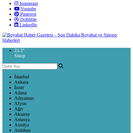
Instagram
Youtube
Pinterest
Dribbble
LinkedIn
23.3
°
Sinop
İstanbul
Ankara
İzmir
Adana
Adıyaman
Afyon
Ağrı
Aksaray
Amasya
Antalya
Ardahan