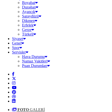
Boyabat
Durağan
Ayancık
Saraydüzü
Dikmen
Erfelek
Gerze
Türkeli
Siyaset
Genel
Spor
Servisler
Hava Durumu
Namaz Vakitleri
Puan Durumları
FOTO
GALERİ