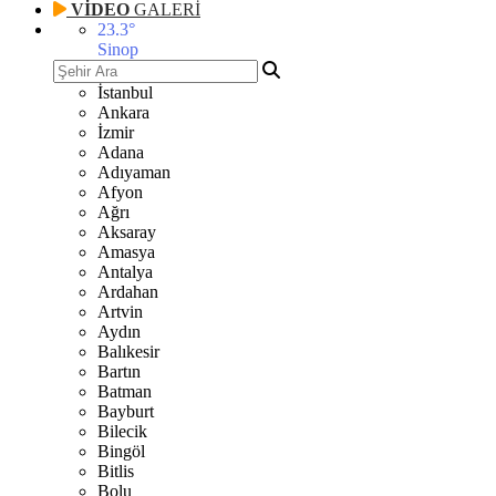
VİDEO
GALERİ
23.3
°
Sinop
İstanbul
Ankara
İzmir
Adana
Adıyaman
Afyon
Ağrı
Aksaray
Amasya
Antalya
Ardahan
Artvin
Aydın
Balıkesir
Bartın
Batman
Bayburt
Bilecik
Bingöl
Bitlis
Bolu