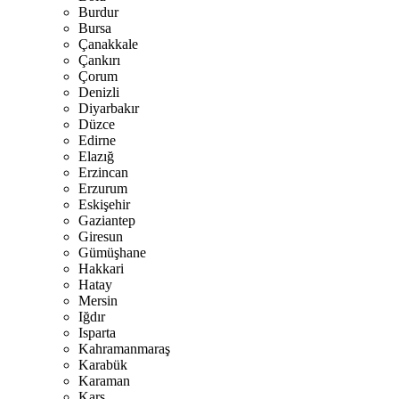
Burdur
Bursa
Çanakkale
Çankırı
Çorum
Denizli
Diyarbakır
Düzce
Edirne
Elazığ
Erzincan
Erzurum
Eskişehir
Gaziantep
Giresun
Gümüşhane
Hakkari
Hatay
Mersin
Iğdır
Isparta
Kahramanmaraş
Karabük
Karaman
Kars