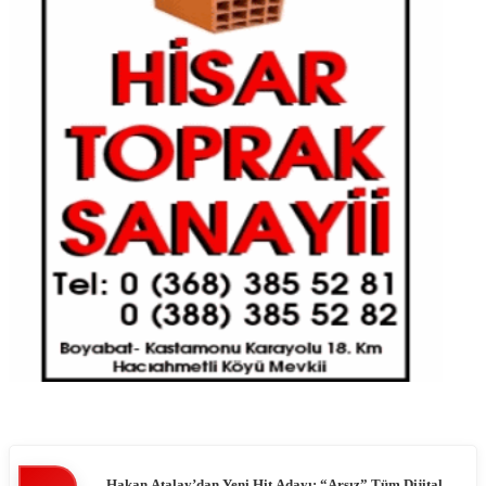
Hakan Atalay’dan Yeni Hit Adayı: “Arsız” Tüm Dijital