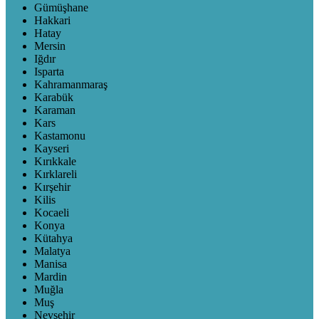
Gümüşhane
Hakkari
Hatay
Mersin
Iğdır
Isparta
Kahramanmaraş
Karabük
Karaman
Kars
Kastamonu
Kayseri
Kırıkkale
Kırklareli
Kırşehir
Kilis
Kocaeli
Konya
Kütahya
Malatya
Manisa
Mardin
Muğla
Muş
Nevşehir