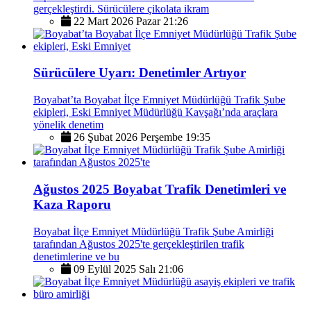
gerçekleştirdi. Sürücülere çikolata ikram
22 Mart 2026 Pazar 21:26
Sürücülere Uyarı: Denetimler Artıyor
Boyabat’ta Boyabat İlçe Emniyet Müdürlüğü Trafik Şube
ekipleri, Eski Emniyet Müdürlüğü Kavşağı’nda araçlara
yönelik denetim
26 Şubat 2026 Perşembe 19:35
Ağustos 2025 Boyabat Trafik Denetimleri ve
Kaza Raporu
Boyabat İlçe Emniyet Müdürlüğü Trafik Şube Amirliği
tarafından Ağustos 2025'te gerçekleştirilen trafik
denetimlerine ve bu
09 Eylül 2025 Salı 21:06