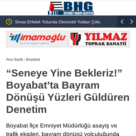
ı,
Sinop’ta Siyasetin Yeni Yüzü YENİ PARTİ İl ve İlçe
Sinop Ay
Örgütleri Kuruldu
Ana Sayfa
›
Boyabat
“Seneye Yine Bekleriz!”
Boyabat’ta Bayram
Dönüşü Yüzleri Güldüren
Denetim
Boyabat İlçe Emniyet Müdürlüğü asayiş ve
trafik ekipleri, bayram dönüşü yolculuğunda