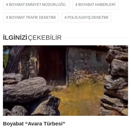
BOYABAT EMNIYET MÜDÜRLÜĞÜ.
BOYABAT HABERLERI
BOYABAT TRAFIK DENETIMI
POLIS ASAYIŞ DENETIMI
İLGİNİZİ
ÇEKEBİLİR
Boyabat “Avara Türbesi”