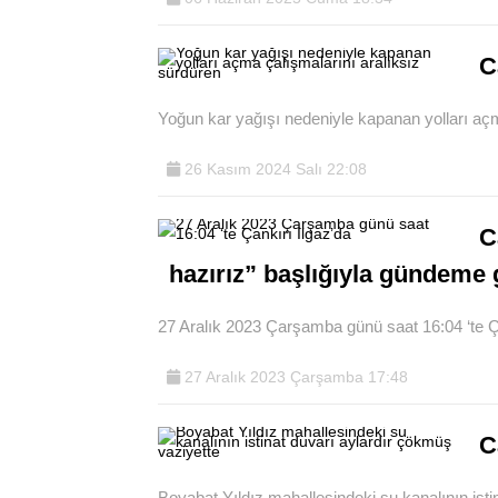
C
Yoğun kar yağışı nedeniyle kapanan yolları açma
26 Kasım 2024 Salı 22:08
C
hazırız” başlığıyla gündeme 
27 Aralık 2023 Çarşamba günü saat 16:04 ‘te Ç
27 Aralık 2023 Çarşamba 17:48
C
Boyabat Yıldız mahallesindeki su kanalının istin