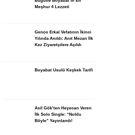
Bugüne Boyabat’ın En
Meşhur 4 Lezzeti
Genco Erkal Vefatının İkinci
Yılında Anıldı: Anıt Mezarı İlk
Kez Ziyaretçilere Açıldı
Boyabat Usulü Keşkek Tarifi
Asil Gök’ten Heyecan Veren
İlk Solo Single: “Noldu
Böyle” Yayınlandı!