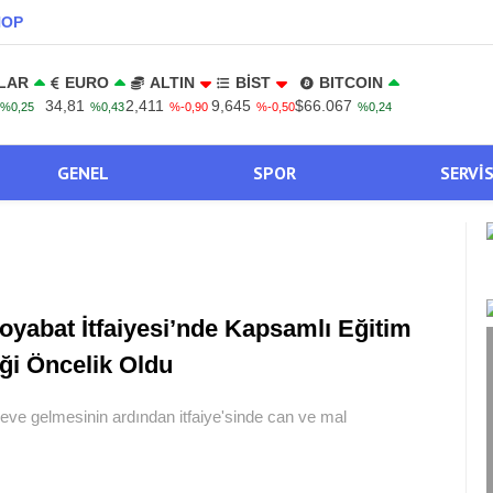
NOP
LAR
EURO
ALTIN
BİST
BITCOIN
34,81
2,411
9,645
$66.067
%0,25
%0,43
%-0,90
%-0,50
%0,24
GENEL
SPOR
SERVI
oyabat İtfaiyesi’nde Kapsamlı Eğitim
ği Öncelik Oldu
ve gelmesinin ardından itfaiye'sinde can ve mal