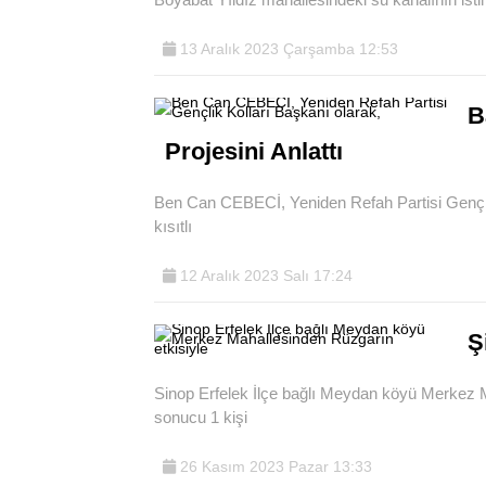
13 Aralık 2023 Çarşamba 12:53
B
Projesini Anlattı
Ben Can CEBECİ, Yeniden Refah Partisi Gençlik
kısıtlı
12 Aralık 2023 Salı 17:24
Ş
Sinop Erfelek İlçe bağlı Meydan köyü Merkez M
sonucu 1 kişi
26 Kasım 2023 Pazar 13:33