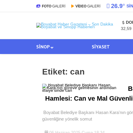
26.9
°
SI
FOTO
GALERİ
VİDEO
GALERİ
DO
32,59
SINOP
SIYASET
Etiket:
can
B
Hamlesi: Can ve Mal Güvenli
Boyabat Belediye Başkanı Hasan Kara'nın göre
güvenliğine yönelik somut
06 Haziran 2025 Cuma 18:34