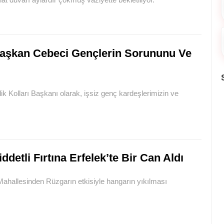
aşkan Cebeci Gençlerin Sorununu Ve
 Kolları Başkanı olarak, işsiz genç kardeşlerimizin ve
iddetli Fırtına Erfelek’te Bir Can Aldı
ahallesinden Rüzgarın etkisiyle hangarın yıkılması