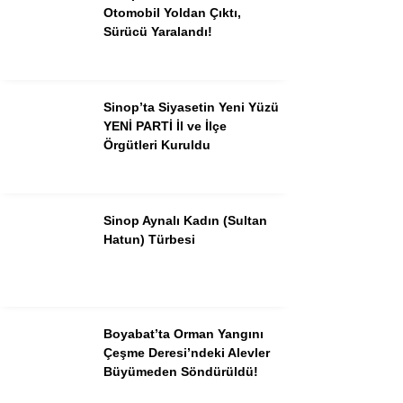
Pinterest
Otomobil Yoldan Çıktı,
Sürücü Yaralandı!
Dribbble
LinkedIn
Sinop’ta Siyasetin Yeni Yüzü
YENİ PARTİ İl ve İlçe
Örgütleri Kuruldu
Sinop Aynalı Kadın (Sultan
Hatun) Türbesi
Boyabat’ta Orman Yangını
Çeşme Deresi’ndeki Alevler
Büyümeden Söndürüldü!