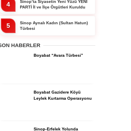
Sinop’ta Siyasetin Yeni Yüzü YENİ
4
PARTİ İl ve İlçe Örgütleri Kuruldu
Sinop Aynalı Kadın (Sultan Hatun)
5
Türbesi
WhatsApp İhbar
Hattı
SON HABERLER
Boyabat “Avara Türbesi”
Facebook
Boyabat Gazidere Köyü
Leylek Kurtarma Operasyonu
Instagram
Youtube
Sinop-Erfelek Yolunda