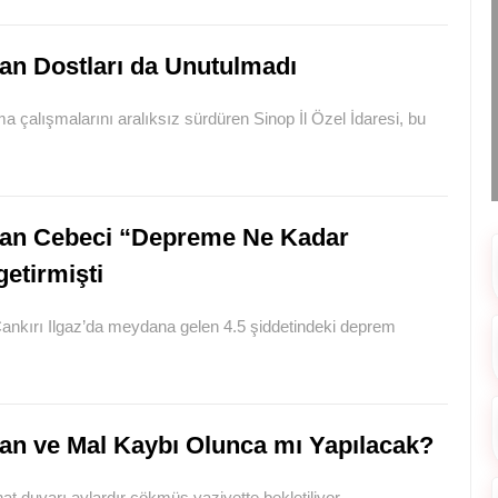
an Dostları da Unutulmadı
 çalışmalarını aralıksız sürdüren Sinop İl Özel İdaresi, bu
an Cebeci “Depreme Ne Kadar
getirmişti
ankırı Ilgaz’da meydana gelen 4.5 şiddetindeki deprem
an ve Mal Kaybı Olunca mı Yapılacak?
at duvarı aylardır çökmüş vaziyette bekletiliyor.