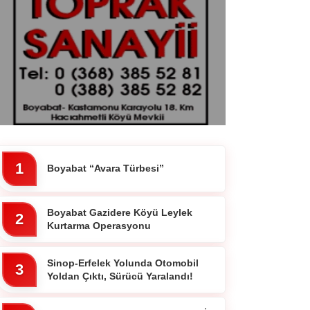
Sinop
Siyaset
Genel
Spor
Servisler
1
Boyabat “Avara Türbesi”
Boyabat Gazidere Köyü Leylek
2
Kurtarma Operasyonu
Sinop-Erfelek Yolunda Otomobil
3
Yoldan Çıktı, Sürücü Yaralandı!