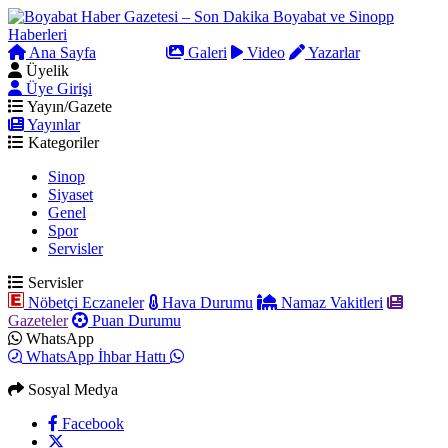
Ana Sayfa
Arama
Galeri
Video
Yazarlar
Üyelik
Üye Girişi
Yayın/Gazete
Yayınlar
Kategoriler
Sinop
Siyaset
Genel
Spor
Servisler
Servisler
Nöbetçi Eczaneler
Hava Durumu
Namaz Vakitleri
Gazeteler
Puan Durumu
WhatsApp
WhatsApp İhbar Hattı
Sosyal Medya
Facebook