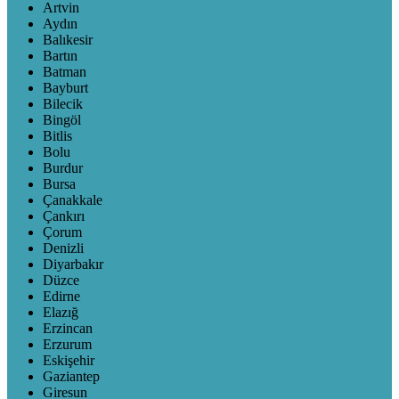
Artvin
Aydın
Balıkesir
Bartın
Batman
Bayburt
Bilecik
Bingöl
Bitlis
Bolu
Burdur
Bursa
Çanakkale
Çankırı
Çorum
Denizli
Diyarbakır
Düzce
Edirne
Elazığ
Erzincan
Erzurum
Eskişehir
Gaziantep
Giresun