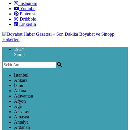
Instagram
Youtube
Pinterest
Dribbble
LinkedIn
19.1
°
Sinop
İstanbul
Ankara
İzmir
Adana
Adıyaman
Afyon
Ağrı
Aksaray
Amasya
Antalya
Ardahan