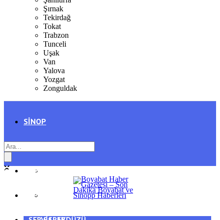
Şırnak
Tekirdağ
Tokat
Trabzon
Tunceli
Uşak
Van
Yalova
Yozgat
Zonguldak
SINOP
SIYASET
BOYABAT
GENEL
DURAĞAN
SPOR
AYANCIK
SERVISLER
SARAYDÜZÜ