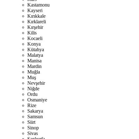
Kastamonu
Kayseri
Kırıkkale
Kırklareli
Kırşehir
Kilis
Kocaeli
Konya
Kütahya
Malatya
Manisa
Mardin
Muğla
Muş
Nevşehir
Niğde
Ordu
Osmaniye
Rize
Sakarya
Samsun
Siirt
Sinop
Sivas
Şanlıurfa