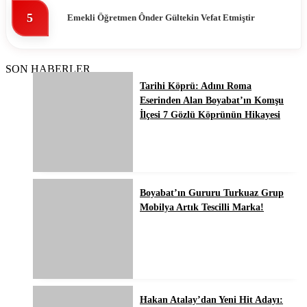
5
Emekli Öğretmen Ônder Gültekin Vefat Etmiştir
SON HABERLER
Tarihi Köprü: Adını Roma
Eserinden Alan Boyabat’ın Komşu
İlçesi 7 Gözlü Köprünün Hikayesi
Boyabat’ın Gururu Turkuaz Grup
Mobilya Artık Tescilli Marka!
Hakan Atalay’dan Yeni Hit Adayı: