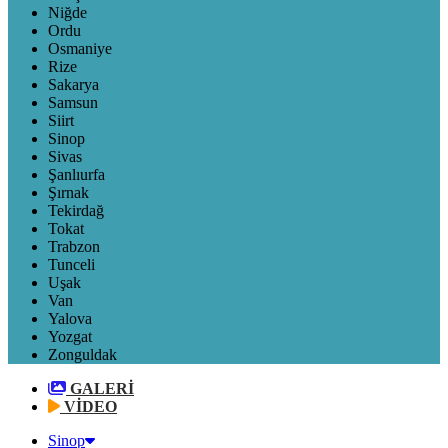
Niğde
Ordu
Osmaniye
Rize
Sakarya
Samsun
Siirt
Sinop
Sivas
Şanlıurfa
Şırnak
Tekirdağ
Tokat
Trabzon
Tunceli
Uşak
Van
Yalova
Yozgat
Zonguldak
GALERİ
VİDEO
Sinop