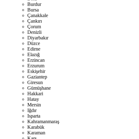
Burdur
Bursa
Çanakkale
Çankırı
Çorum
Denizli
Diyarbakır
Düzce
Edirne
Elazığ
Erzincan
Erzurum
Eskişehir
Gaziantep
Giresun
Gümüşhane
Hakkari
Hatay
Mersin
Iğdır
Isparta
Kahramanmaraş
Karabük
Karaman
Kars