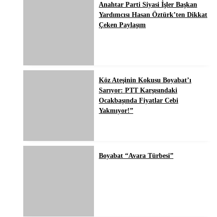
Anahtar Parti Siyasi İşler Başkan
Yardımcısı Hasan Öztürk’ten Dikkat
Çeken Paylaşım
Köz Ateşinin Kokusu Boyabat’ı
Sarıyor: PTT Karşısındaki
Ocakbaşında Fiyatlar Cebi
Yakmıyor!”
Boyabat “Avara Türbesi”