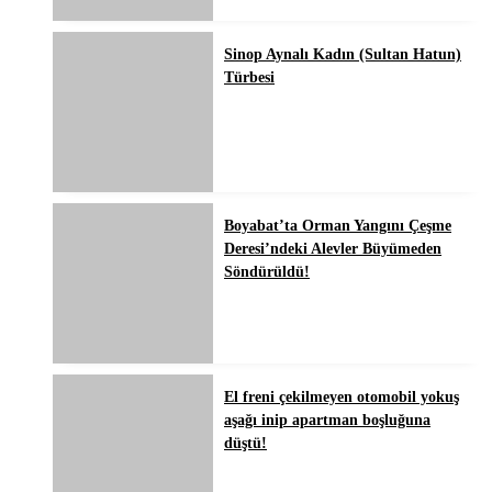
Sinop Aynalı Kadın (Sultan Hatun)
Türbesi
Boyabat’ta Orman Yangını Çeşme
Deresi’ndeki Alevler Büyümeden
Söndürüldü!
El freni çekilmeyen otomobil yokuş
aşağı inip apartman boşluğuna
düştü!