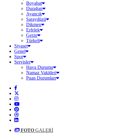
Boyabat
Durağan
Ayancık
Saraydüzü
Dikmen
Erfelek
Gerze
Türkeli
Siyaset
Genel
Spor
Servisler
Hava Durumu
Namaz Vakitleri
Puan Durumları
FOTO
GALERİ