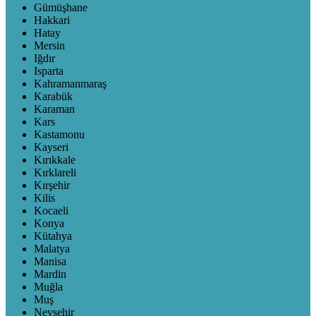
Gümüşhane
Hakkari
Hatay
Mersin
Iğdır
Isparta
Kahramanmaraş
Karabük
Karaman
Kars
Kastamonu
Kayseri
Kırıkkale
Kırklareli
Kırşehir
Kilis
Kocaeli
Konya
Kütahya
Malatya
Manisa
Mardin
Muğla
Muş
Nevşehir