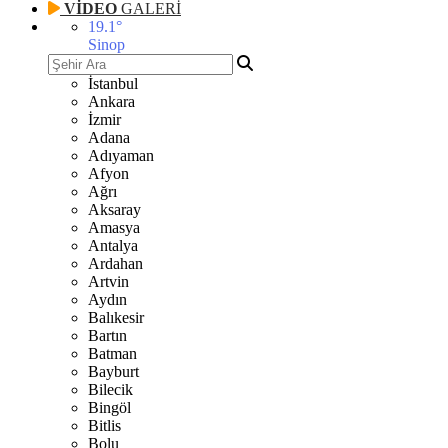
VİDEO
GALERİ
19.1
°
Sinop
İstanbul
Ankara
İzmir
Adana
Adıyaman
Afyon
Ağrı
Aksaray
Amasya
Antalya
Ardahan
Artvin
Aydın
Balıkesir
Bartın
Batman
Bayburt
Bilecik
Bingöl
Bitlis
Bolu