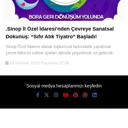
.Sinop İl Özel İdaresi’nden Çevreye Sanatsal
Dokunuş: “Sıfır Atık Tiyatro” Başladı!
WhatsApp İhbar
Sinop Özel İdaresi olarak toplumsal farkındalık yaratmak
Hattı
çevre bilincini sahne ışıkları altında yeşertmek ve gelecek
02 Haziran 2025 Pazartesi 22:08
Facebook
Sosyal medya hesaplarımızı keşfedin
Instagram