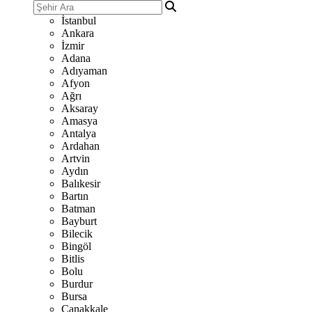
İstanbul
Ankara
İzmir
Adana
Adıyaman
Afyon
Ağrı
Aksaray
Amasya
Antalya
Ardahan
Artvin
Aydın
Balıkesir
Bartın
Batman
Bayburt
Bilecik
Bingöl
Bitlis
Bolu
Burdur
Bursa
Çanakkale