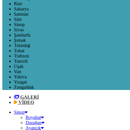
Rize
Sakarya
Samsun
Siirt
Sinop
Sivas
Şanlıurfa
Şırnak
Tekirdağ
Tokat
Trabzon
Tunceli
Uşak
Van
Yalova
Yozgat
Zonguldak
GALERİ
VİDEO
Sinop
Boyabat
Durağan
Ayancık