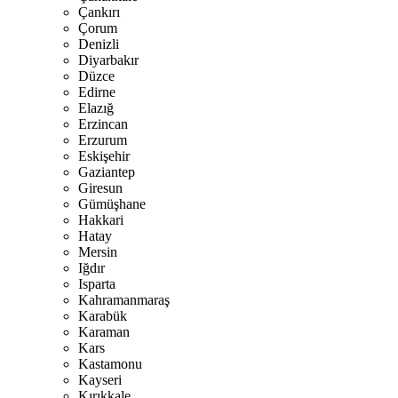
Çankırı
Çorum
Denizli
Diyarbakır
Düzce
Edirne
Elazığ
Erzincan
Erzurum
Eskişehir
Gaziantep
Giresun
Gümüşhane
Hakkari
Hatay
Mersin
Iğdır
Isparta
Kahramanmaraş
Karabük
Karaman
Kars
Kastamonu
Kayseri
Kırıkkale