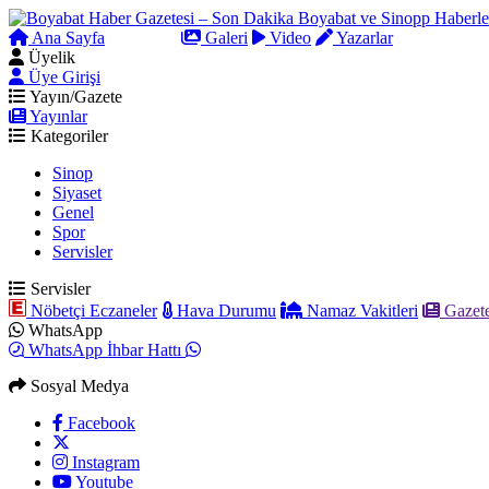
Ana Sayfa
Arama
Galeri
Video
Yazarlar
Üyelik
Üye Girişi
Yayın/Gazete
Yayınlar
Kategoriler
Sinop
Siyaset
Genel
Spor
Servisler
Servisler
Nöbetçi Eczaneler
Hava Durumu
Namaz Vakitleri
Gazete
WhatsApp
WhatsApp İhbar Hattı
Sosyal Medya
Facebook
Instagram
Youtube