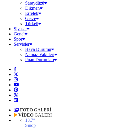
Saraydüzü
Dikmen
Erfelek
Gerze
Türkeli
Siyaset
Genel
Spor
Servisler
Hava Durumu
Namaz Vakitleri
Puan Durumları
FOTO
GALERİ
VİDEO
GALERİ
18.7
°
Sinop