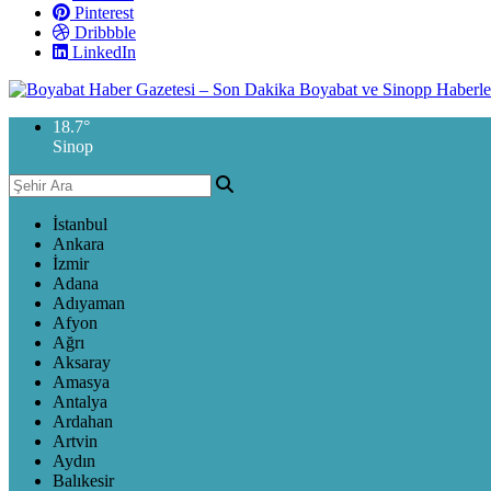
Pinterest
Dribbble
LinkedIn
18.7
°
Sinop
İstanbul
Ankara
İzmir
Adana
Adıyaman
Afyon
Ağrı
Aksaray
Amasya
Antalya
Ardahan
Artvin
Aydın
Balıkesir