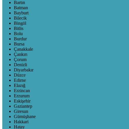
Bartın
Batman
Bayburt
Bilecik
Bingöl
Bitlis
Bolu
Burdur
Bursa
Çanakkale
Çankırı
Çorum
Denizli
Diyarbakır
Düzce
Edirne
Elazığ
Erzincan
Erzurum
Eskişehir
Gaziantep
Giresun
Gümüşhane
Hakkari
Hatay