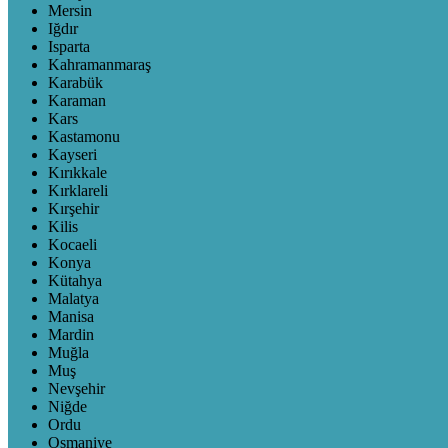
Mersin
Iğdır
Isparta
Kahramanmaraş
Karabük
Karaman
Kars
Kastamonu
Kayseri
Kırıkkale
Kırklareli
Kırşehir
Kilis
Kocaeli
Konya
Kütahya
Malatya
Manisa
Mardin
Muğla
Muş
Nevşehir
Niğde
Ordu
Osmaniye