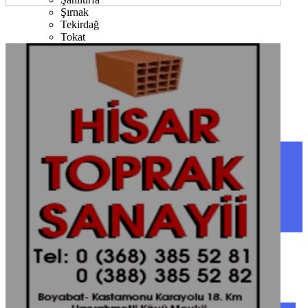
Şırnak
Tekirdağ
Tokat
Trabzon
Tunceli
Uşak
Van
Yalova
Yozgat
Zonguldak
SINOP
SIYASET
BOYABAT
GENEL
DURAĞAN
SPOR
AYANCIK
SERVISLER
SARAYDÜZÜ