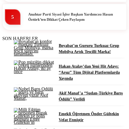
Anahtar Parti Siyasi İşler Başkan Yardımcısı Hasan
5
Öztürk’ten Dikkat Çeken Paylaşım
SON HABERLER
Boyabat’ın Gururu Turkuaz Grup
Mobilya Artık Tescilli Marka!
Hakan Atalay’dan Yeni Hit Adayı:
“Arsız” Tüm Dijital Platformlarda
Yayında
Akif Manaf’a “Sudan-Türkiye Barış
Ödülü” Verildi
Emekli Öğretmen Ônder Gültekin
Vefat Etmiştir