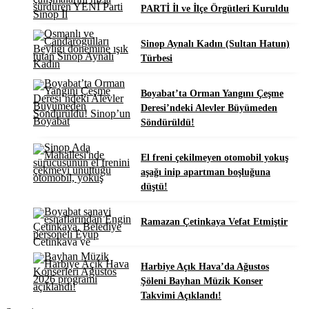
PARTİ İl ve İlçe Örgütleri Kuruldu
Sinop Aynalı Kadın (Sultan Hatun)
Türbesi
Boyabat’ta Orman Yangını Çeşme
Deresi’ndeki Alevler Büyümeden
Söndürüldü!
El freni çekilmeyen otomobil yokuş
aşağı inip apartman boşluğuna
düştü!
Ramazan Çetinkaya Vefat Etmiştir
Harbiye Açık Hava’da Ağustos
Şöleni Bayhan Müzik Konser
Takvimi Açıklandı!