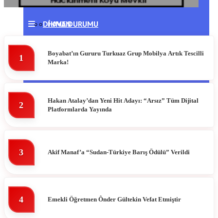
DIKMEN
HAVA DURUMU
ERFELEK
NAMAZ VAKITLERI
Boyabat’ın Gururu Turkuaz Grup Mobilya Artık Tescilli
1
Marka!
GERZE
PUAN DURUMLARI
TÜRKELI
Hakan Atalay’dan Yeni Hit Adayı: “Arsız” Tüm Dijital
2
Platformlarda Yayında
3
Akif Manaf’a “Sudan-Türkiye Barış Ödülü” Verildi
4
Emekli Öğretmen Ônder Gültekin Vefat Etmiştir