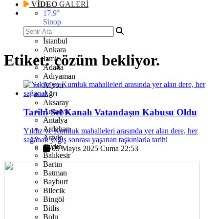
VİDEO
GALERİ
17.9
°
Sinop
İstanbul
Ankara
Etiket:
çözüm bekliyor.
İzmir
Adana
Adıyaman
Afyon
Ağrı
Aksaray
Tarihi Sel Kanalı Vatandaşın Kabusu Oldu
Amasya
Antalya
Ardahan
Yıldız ve Kumluk mahalleleri arasında yer alan dere, her
Artvin
sağanak yağış sonrası yaşanan taşkınlarla tarihi
Aydın
09 Mayıs 2025 Cuma 22:53
Balıkesir
Bartın
Batman
Bayburt
Bilecik
Bingöl
Bitlis
Bolu