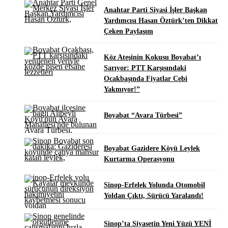
Anahtar Parti Siyasi İşler Başkan
Yardımcısı Hasan Öztürk’ten Dikkat
Çeken Paylaşım
Köz Ateşinin Kokusu Boyabat’ı
Sarıyor: PTT Karşısındaki
Ocakbaşında Fiyatlar Cebi
Yakmıyor!”
Boyabat “Avara Türbesi”
Boyabat Gazidere Köyü Leylek
Kurtarma Operasyonu
Sinop-Erfelek Yolunda Otomobil
Yoldan Çıktı, Sürücü Yaralandı!
Sinop’ta Siyasetin Yeni Yüzü YENİ