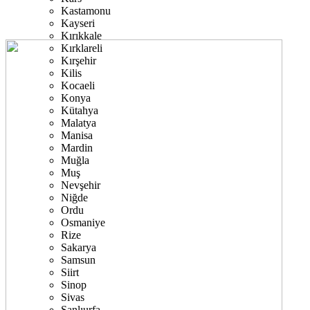
Kastamonu
Kayseri
Kırıkkale
Kırklareli
Kırşehir
Kilis
Kocaeli
Konya
Kütahya
Malatya
Manisa
Mardin
Muğla
Muş
Nevşehir
Niğde
Ordu
Osmaniye
Rize
Sakarya
Samsun
Siirt
Sinop
Sivas
Şanlıurfa