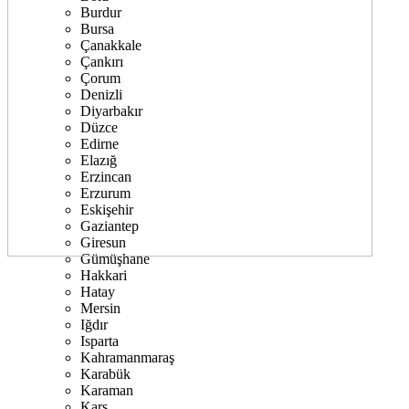
Burdur
Bursa
Çanakkale
Çankırı
Çorum
Denizli
Diyarbakır
Düzce
Edirne
Elazığ
Erzincan
Erzurum
Eskişehir
Gaziantep
Giresun
Gümüşhane
Hakkari
Hatay
Mersin
Iğdır
Isparta
Kahramanmaraş
Karabük
Karaman
Kars